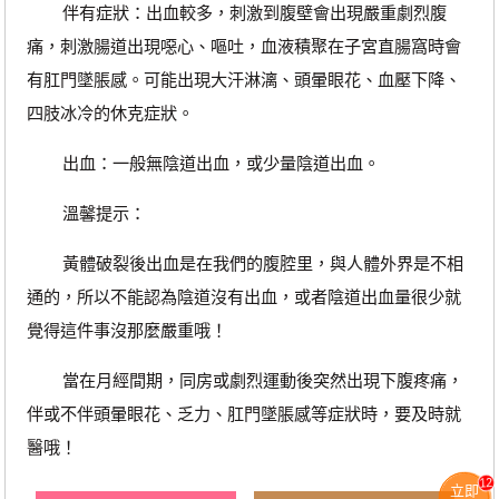
伴有症狀：出血較多，刺激到腹壁會出現嚴重劇烈腹
痛，刺激腸道出現噁心、嘔吐，血液積聚在子宮直腸窩時會
有肛門墜脹感。可能出現大汗淋漓、頭暈眼花、血壓下降、
四肢冰冷的休克症狀。
出血：一般無陰道出血，或少量陰道出血。
溫馨提示：
黃體破裂後出血是在我們的腹腔里，與人體外界是不相
通的，所以不能認為陰道沒有出血，或者陰道出血量很少就
覺得這件事沒那麼嚴重哦！
當在月經間期，同房或劇烈運動後突然出現下腹疼痛，
伴或不伴頭暈眼花、乏力、肛門墜脹感等症狀時，要及時就
醫哦！
12
立即