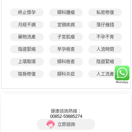
終止懷孕
婦科腫瘤
私密修復
月經不調
宮頸疾病
落仔幾錢
藥物流產
子宮肌瘤
不孕不育
陰道緊縮
早孕檢查
人流時間
上環取環
婦科檢查
陰道緊縮
陰唇修復
婦科炎症
人工流產
健康諮詢熱線：
00852-59885274
立即諮詢