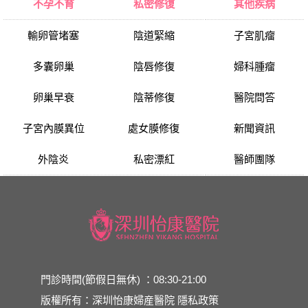
不孕不育
私密修復
其他疾病
輸卵管堵塞
陰道緊縮
子宮肌瘤
多囊卵巢
陰唇修復
婦科腫瘤
卵巢早衰
陰蒂修復
醫院問答
子宮內膜異位
處女膜修復
新聞資訊
外陰炎
私密漂紅
醫師團隊
門診時間(節假日無休) ：08:30-21:00
版權所有：深圳怡康婦産醫院
隱私政策