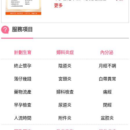
更多
服務項目
計劃生育
婦科炎症
內分泌
終止懷孕
陰道炎
月經不調
落仔幾錢
宮頸炎
白帶異常
藥物流產
婦科檢查
痛經
早孕檢查
尿道炎
閉經
人流時間
附件炎
盆腔炎