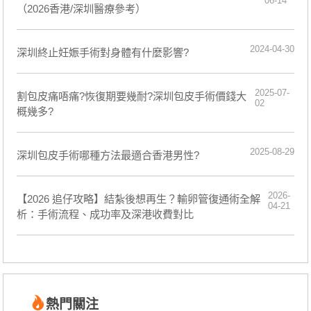
06-14
（2026香港/深圳醫療參考）
2024-04-30
​深圳終止妊娠手術對身體有什麼影響?
2025-07-
割包皮痛唔痛?恢復期要幾耐?深圳包皮手術價錢大
02
概幾多?
2025-08-29
深圳包皮手術哪種方法最適合香港男性?
2026-
【2026 追仔攻略】結紮後想再生？輸卵管復通術全解
04-21
析：手術流程、成功率及深港收費對比
熱門關注