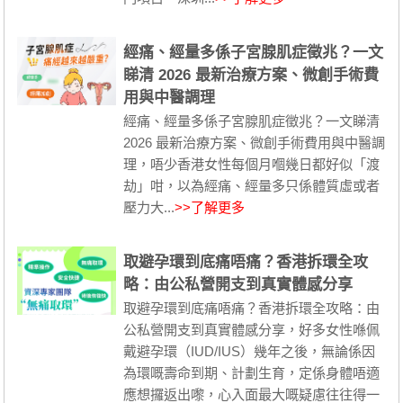
經痛、經量多係子宮腺肌症徵兆？一文
睇清 2026 最新治療方案、微創手術費
用與中醫調理
經痛、經量多係子宮腺肌症徵兆？一文睇清
2026 最新治療方案、微創手術費用與中醫調
理，唔少香港女性每個月嗰幾日都好似「渡
劫」咁，以為經痛、經量多只係體質虛或者
壓力大...
>>了解更多
取避孕環到底痛唔痛？香港拆環全攻
略：由公私營開支到真實體感分享
取避孕環到底痛唔痛？香港拆環全攻略：由
公私營開支到真實體感分享，好多女性喺佩
戴避孕環（IUD/IUS）幾年之後，無論係因
為環嘅壽命到期、計劃生育，定係身體唔適
應想攞返出嚟，心入面最大嘅疑慮往往得一