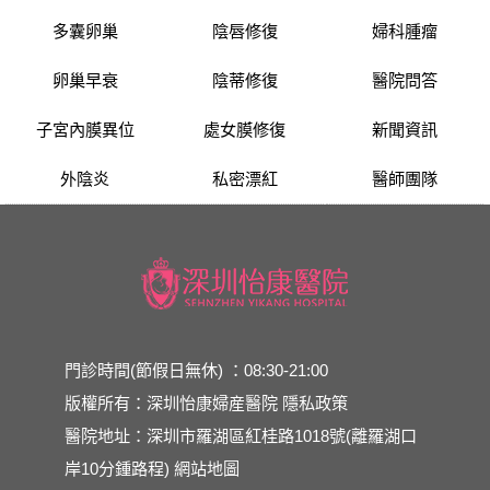
多囊卵巢
陰唇修復
婦科腫瘤
卵巢早衰
陰蒂修復
醫院問答
子宮內膜異位
處女膜修復
新聞資訊
外陰炎
私密漂紅
醫師團隊
門診時間(節假日無休) ：08:30-21:00
版權所有：深圳怡康婦産醫院
隱私政策
醫院地址：深圳市羅湖區紅桂路1018號(離羅湖口
岸10分鍾路程)
網站地圖