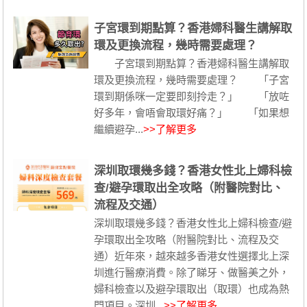
子宮環到期點算？香港婦科醫生講解取
環及更換流程，幾時需要處理？
子宮環到期點算？香港婦科醫生講解取
環及更換流程，幾時需要處理？ 「子宮
環到期係咪一定要即刻拎走？」 「放咗
好多年，會唔會取環好痛？」 「如果想
繼續避孕...
>>了解更多
深圳取環幾多錢？香港女性北上婦科檢
查/避孕環取出全攻略（附醫院對比、
流程及交通）
深圳取環幾多錢？香港女性北上婦科檢查/避
孕環取出全攻略（附醫院對比、流程及交
通）近年來，越來越多香港女性選擇北上深
圳進行醫療消費。除了睇牙、做醫美之外，
婦科檢查以及避孕環取出（取環）也成為熱
門項目。深圳...
>>了解更多