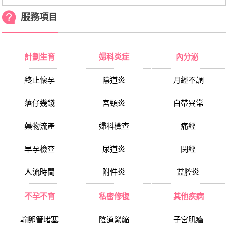
服務項目
計劃生育
婦科炎症
內分泌
終止懷孕
陰道炎
月經不調
落仔幾錢
宮頸炎
白帶異常
藥物流產
婦科檢查
痛經
早孕檢查
尿道炎
閉經
人流時間
附件炎
盆腔炎
不孕不育
私密修復
其他疾病
輸卵管堵塞
陰道緊縮
子宮肌瘤