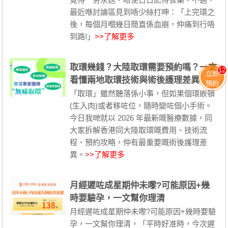
最近喺討論區見到唔少絲打呻：「上完環之
後，每個月嗰幾日簡直係血崩，仲痛到行唔
到路!」
>>了解更多
取環幾錢？大陸取環需要預約嗎？一文
12
立即
看懂兩地取環技術與術後護理差異
預約
「取環」雖然聽落係小事，但如果個環嵌頓
(生入肉)或者移咗位，隨時變咗個小手術。
今日我哋就以 2026 年最新嘅醫療數據，同
大家拆解香港同大陸取環嘅費用、技術流
程、預約攻略，仲有最重要嘅術後護理差
異。
>>了解更多
月經遲咗成星期仲未嚟?可能原因+幾
時要驗孕，一文幫你理清
月經遲咗成星期仲未嚟?可能原因+幾時要驗
孕，一文幫你理清，「平時好准時，今次遲