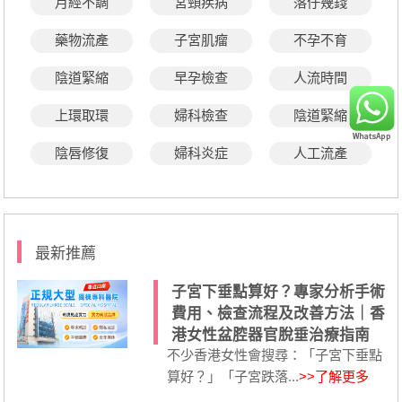
月經不調
宮頸疾病
落仔幾錢
藥物流產
子宮肌瘤
不孕不育
陰道緊縮
早孕檢查
人流時間
上環取環
婦科檢查
陰道緊縮
陰唇修復
婦科炎症
人工流產
最新推薦
子宮下垂點算好？專家分析手術
費用、檢查流程及改善方法｜香
港女性盆腔器官脫垂治療指南
不少香港女性會搜尋：「子宮下垂點
算好？」「子宮跌落...
>>了解更多