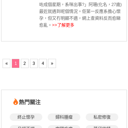
咗成個星期，系咪出事?」阿珊(化名，27歲)
最近就遇到呢個情況。佢第一反應系擔心懷
孕，但又冇明顯不適，網上查資料反而愈睇
愈亂。
>>了解更多
«
1
2
3
4
»
熱門關注
終止懷孕
婦科腫瘤
私密修復