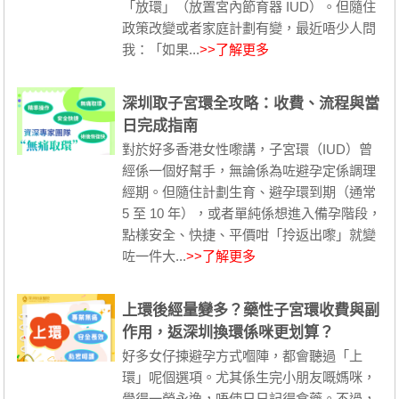
「放環」（放置宮內節育器 IUD）。但隨住
政策改變或者家庭計劃有變，最近唔少人問
我：「如果...
>>了解更多
深圳取子宮環全攻略：收費、流程與當
日完成指南
對於好多香港女性嚟講，子宮環（IUD）曾
經係一個好幫手，無論係為咗避孕定係調理
經期。但隨住計劃生育、避孕環到期（通常
5 至 10 年），或者單純係想進入備孕階段，
點樣安全、快捷、平價咁「拎返出嚟」就變
咗一件大...
>>了解更多
上環後經量變多？藥性子宮環收費與副
作用，返深圳換環係咪更划算？
好多女仔揀避孕方式嗰陣，都會聽過「上
環」呢個選項。尤其係生完小朋友嘅媽咪，
覺得一勞永逸，唔使日日記得食藥。不過，