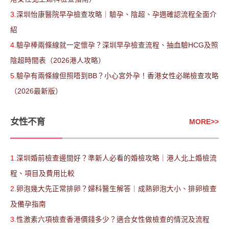
3.
深圳怡康醫院早孕檢查攻略｜驗孕、陰超、孕週確認流程全面介
紹
4.
驗孕棒兩條線就一定懷孕？深圳早孕檢查流程、抽血驗HCG及照
陰超時間表（2026港人攻略）
5.
驗孕有兩條線但照唔到BB？小心宮外孕！香港女性必睇檢查攻略
（2026最新版）
女性不育
MORE
>>
1.
深圳婚前檢查邊間好？準新人必看的婚檢攻略｜港人北上婚檢流
程、項目及費用比較
2.
卵泡幾大先正常排卵？婦科醫生解答｜成熟卵泡大小、排卵檢查
及備孕指南
3.
性激素六項檢查香港價錢多少？適合女性做檢查的情況及流程