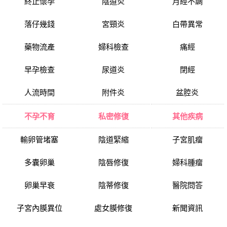
終止懷孕
陰道炎
月經不調
落仔幾錢
宮頸炎
白帶異常
藥物流產
婦科檢查
痛經
早孕檢查
尿道炎
閉經
人流時間
附件炎
盆腔炎
不孕不育
私密修復
其他疾病
輸卵管堵塞
陰道緊縮
子宮肌瘤
多囊卵巢
陰唇修復
婦科腫瘤
卵巢早衰
陰蒂修復
醫院問答
子宮內膜異位
處女膜修復
新聞資訊