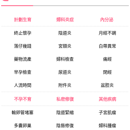
計劃生育
婦科炎症
內分泌
終止懷孕
陰道炎
月經不調
落仔幾錢
宮頸炎
白帶異常
藥物流產
婦科檢查
痛經
早孕檢查
尿道炎
閉經
人流時間
附件炎
盆腔炎
不孕不育
私密修復
其他疾病
輸卵管堵塞
陰道緊縮
子宮肌瘤
多囊卵巢
陰唇修復
婦科腫瘤