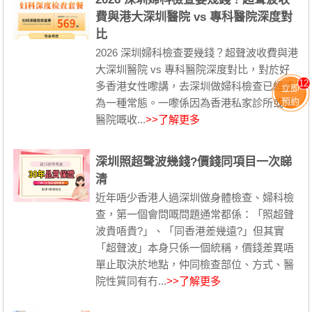
費與港大深圳醫院 vs 專科醫院深度對
比
2026 深圳婦科檢查要幾錢？超聲波收費與港
大深圳醫院 vs 專科醫院深度對比，對於好
12
多香港女性嚟講，去深圳做婦科檢查已經成
立即
預約
為一種常態。一嚟係因為香港私家診所或者
醫院嘅收...
>>了解更多
深圳照超聲波幾錢?價錢同項目一次睇
清
近年唔少香港人過深圳做身體檢查、婦科檢
查，第一個會問嘅問題通常都係：「照超聲
波貴唔貴?」、「同香港差幾遠?」但其實
「超聲波」本身只係一個統稱，價錢差異唔
單止取決於地點，仲同檢查部位、方式、醫
院性質同有冇...
>>了解更多