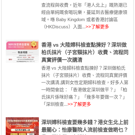
查流程與收費，近年「港人北上」嘅熱潮已
經由單純嘅食喝玩樂，蔓延到去醫療健康領
域。喺 Baby Kingdom 或者香港討論區
（HKDiscuss）入面...
>>了解更多
香港 vs 大陸婦科檢查點揀好？深圳做
柏氏抹片（子宮頸抹片）收費、流程同
真實評價一次講清
香港 vs 大陸婦科檢查點揀好？深圳做柏氏
抹片（子宮頸抹片）收費、流程同真實評價
一次講清,講到女性定期婦科檢查，好多人第
一時間會諗：「香港做定深圳做平？」「柏
氏抹片係咪好痛？」「幾多年要做一次？」
「深圳檢查...
>>了解更多
深圳婦科檢查要幾多錢？港女生北上前
最關心：怡康醫院人流前檢查做啲乜？