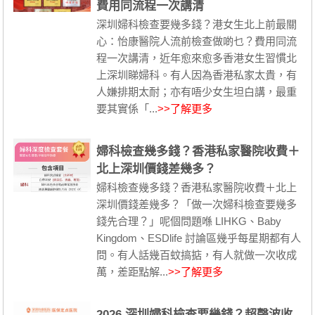
費用同流程一次講清
深圳婦科檢查要幾多錢？港女生北上前最關
心：怡康醫院人流前檢查做啲乜？費用同流
程一次講清，近年愈來愈多香港女生習慣北
上深圳睇婦科。有人因為香港私家太貴，有
人嫌排期太耐；亦有唔少女生坦白講，最重
要其實係「...
>>了解更多
婦科檢查幾多錢？香港私家醫院收費＋
北上深圳價錢差幾多？
婦科檢查幾多錢？香港私家醫院收費＋北上
深圳價錢差幾多？「做一次婦科檢查要幾多
錢先合理？」呢個問題喺 LIHKG、Baby
Kingdom、ESDlife 討論區幾乎每星期都有人
問。有人話幾百蚊搞掂，有人就做一次收成
萬，差距點解...
>>了解更多
2026 深圳婦科檢查要幾錢？超聲波收