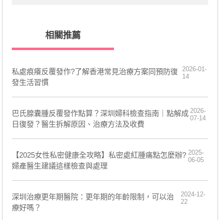
相關推薦
2026-01-
私處痕癢反覆發作?了解香港常見治療方案同預防復
14
發生活習慣
2026-
巴氏腺囊腫反覆發作點算？深圳婦科檢查指南｜點解成
07-14
日復發？醫生拆解原因、治療方法及收費
2025-
【2025女性私密健康全攻略】私密處紅腫痛點怎麼辦?
06-05
婦產醫生建議這樣檢查與處理
2024-12-
深圳治療更年期醫院：更年期的年齡限制，可以治
22
療好嗎？