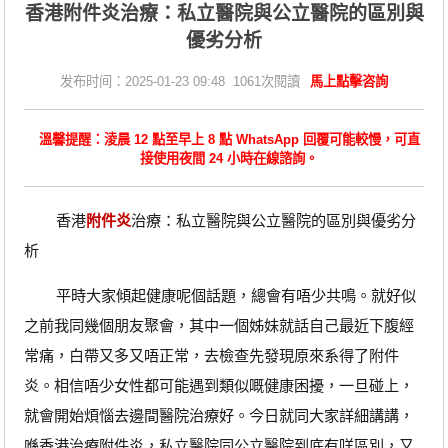
香港附件炎治療：私立醫院與公立醫院的區別與
優劣分析
发布时间：2025-01-23 09:48 1061次閱讀
馬上點擊咨詢
溫馨提醒：淩晨 12 點至早上 8 點 WhatsApp 回覆可能較慢，可直
接使用夜間 24 小時在線諮詢。
香港
附件炎
治療：私立醫院與公立醫院的區別與優劣分
析
平時大家傾起健康呢個話題，總會有唔少共鳴。就好似
之前我同幾個朋友聚會，其中一個姊妹就話自己最近下腹經
常痛，白帶又多又唔正常，去檢查先發現原來系得了附件
炎。相信唔少女性都可能遇到類似嘅健康困擾，一旦碰上，
就會開始煩惱去邊間醫院治療好。今日就同大家詳細講講，
喺香港治療附件炎，私立醫院同公立醫院到底有咩區別，又