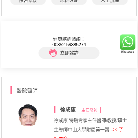
陰唇修復
婦科炎症
人工流產
健康諮詢熱線：
00852-59885274
立即諮詢
醫院醫師
徐成康
主任醫師
徐成康 特聘专家主任醫師/教授/碩士
生導師中山大學附屬第一醫...
>>了