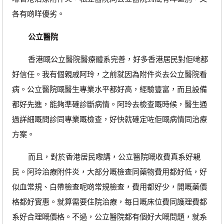
各有啲咩優劣。
公立醫院
香港嘅公立醫院醫療體系完善，好多香港居民對佢哋都
好信任。我有個親戚阿玲，之前就因為附件炎去公立醫院看
病。公立醫院嘅醫生專業水平都好高，經驗豐富，而且設備
都好先進，能夠準確診斷病情。阿玲去檢查嘅時候，醫生通
過詳細嘅問診同專業嘅檢查，好快就確定咗佢嘅病情同治療
方案。
而且，對於香港居民嚟講，公立醫院嘅收費真系好親
民。阿玲治療附件炎，大部分嘅檢查同藥物費用都好低，好
似血常規、白帶檢查呢啲常規檢查，費用都好少，開嘅藥價
格都好實惠。就算需要住院治療，每日嘅床位費同護理費都
系好合理嘅價格。不過，公立醫院都有個好大嘅問題，就系