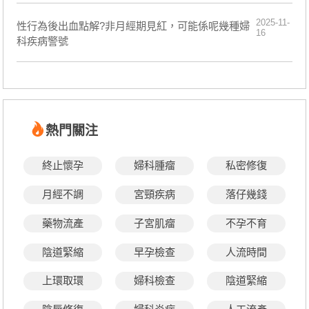
2025-11-
性行為後出血點解?非月經期見紅，可能係呢幾種婦
16
科疾病警號
熱門關注
終止懷孕
婦科腫瘤
私密修復
月經不調
宮頸疾病
落仔幾錢
藥物流產
子宮肌瘤
不孕不育
陰道緊縮
早孕檢查
人流時間
上環取環
婦科檢查
陰道緊縮