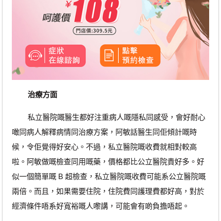
治療方面
私立醫院嘅醫生都好注重病人嘅隱私同感受，會好耐心
噉同病人解釋病情同治療方案，阿敏話醫生同佢傾計嘅時
候，令佢覺得好安心。不過，私立醫院嘅收費就相對較高
啦。阿敏做嘅檢查同用嘅藥，價格都比公立醫院貴好多。好
似一個簡單嘅 B 超檢查，私立醫院嘅收費可能系公立醫院嘅
兩倍。而且，如果需要住院，住院費同護理費都好高，對於
經濟條件唔系好寬裕嘅人嚟講，可能會有啲負擔唔起。