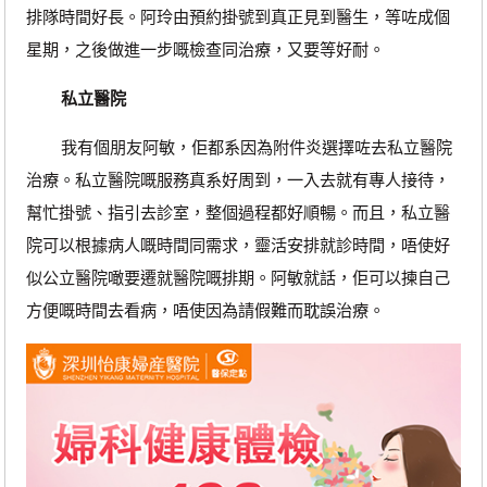
排隊時間好長。阿玲由預約掛號到真正見到醫生，等咗成個
星期，之後做進一步嘅檢查同治療，又要等好耐。
私立醫院
我有個朋友阿敏，佢都系因為附件炎選擇咗去私立醫院
治療。私立醫院嘅服務真系好周到，一入去就有專人接待，
幫忙掛號、指引去診室，整個過程都好順暢。而且，私立醫
院可以根據病人嘅時間同需求，靈活安排就診時間，唔使好
似公立醫院噉要遷就醫院嘅排期。阿敏就話，佢可以揀自己
方便嘅時間去看病，唔使因為請假難而耽誤治療。