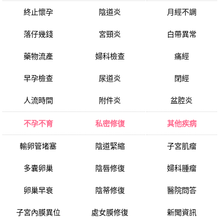
終止懷孕
陰道炎
月經不調
落仔幾錢
宮頸炎
白帶異常
藥物流產
婦科檢查
痛經
早孕檢查
尿道炎
閉經
人流時間
附件炎
盆腔炎
不孕不育
私密修復
其他疾病
輸卵管堵塞
陰道緊縮
子宮肌瘤
多囊卵巢
陰唇修復
婦科腫瘤
卵巢早衰
陰蒂修復
醫院問答
子宮內膜異位
處女膜修復
新聞資訊