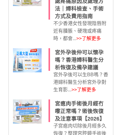
處疼痛原因及處理方
法｜婦科檢查、手術
方式及費用指南
不少香港女性發現陰唇附
近有腫脹、硬塊或疼痛
時，都會...
>>了解更多
宮外孕後仲可以懷孕
嗎？香港婦科醫生分
析恢復及備孕建議
宮外孕後可以生BB嗎？香
港婦科醫生分析宮外孕對
生育影...
>>了解更多
宮瘜肉手術後月經冇
嚟正常嗎？術後恢復
及注意事項【2026】
子宮瘜肉切除後月經多久
恢復？整理宮腔鏡手術後