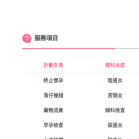
服務項目
計劃生育
婦科炎症
終止懷孕
陰道炎
落仔幾錢
宮頸炎
藥物流產
婦科檢查
早孕檢查
尿道炎