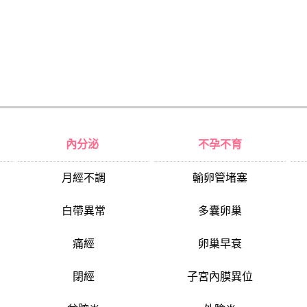
內分泌
不孕不育
月經不調
輸卵管堵塞
白帶異常
多囊卵巢
痛經
卵巢早衰
閉經
子宮內膜異位