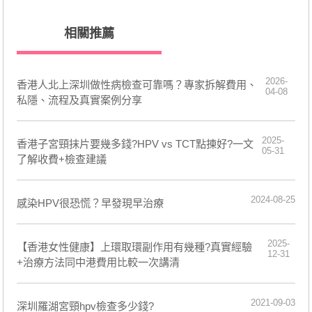
相關推薦
2026-
香港人北上深圳做性病檢查可靠嗎？專家拆解費用、
04-08
私隱、流程及真實案例分享
2025-
香港子宮頸抹片要幾多錢?HPV vs TCT點揀好?一文
05-31
了解收費+檢查建議
2024-08-25
感染HPV很恐慌？早發現早治療
2025-
【香港女性健康】上環取環副作用有幾種?真實經驗
12-31
+治療方法同中港費用比較一次講清
2021-09-03
深圳羅湖宮頸hpv檢查多少錢?