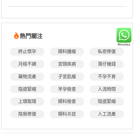
熱門關注
終止懷孕
婦科腫瘤
私密修復
月經不調
宮頸疾病
落仔幾錢
藥物流產
子宮肌瘤
不孕不育
陰道緊縮
早孕檢查
人流時間
上環取環
婦科檢查
陰道緊縮
陰唇修復
婦科炎症
人工流產