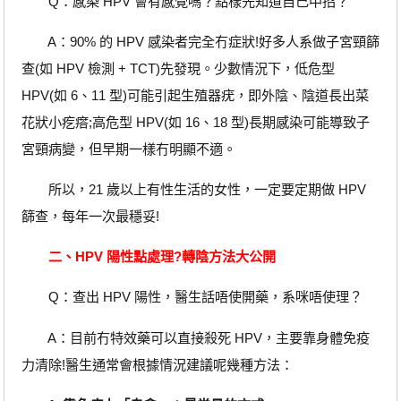
Q：感染 HPV 會有感覺嗎？點樣先知道自己中招？
A：90% 的 HPV 感染者完全冇症狀!好多人系做子宮頸篩
查(如 HPV 檢測 + TCT)先發現。少數情況下，低危型
HPV(如 6、11 型)可能引起生殖器疣，即外陰、陰道長出菜
花狀小疙瘩;高危型 HPV(如 16、18 型)長期感染可能導致子
宮頸病變，但早期一樣冇明顯不適。
所以，21 歲以上有性生活的女性，一定要定期做 HPV
篩查，每年一次最穩妥!
二、HPV 陽性點處理?轉陰方法大公開
Q：查出 HPV 陽性，醫生話唔使開藥，系咪唔使理？
A：目前冇特效藥可以直接殺死 HPV，主要靠身體免疫
力清除!醫生通常會根據情況建議呢幾種方法：