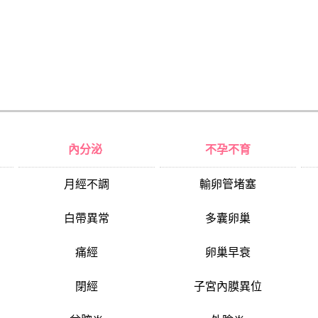
內分泌
不孕不育
月經不調
輸卵管堵塞
白帶異常
多囊卵巢
痛經
卵巢早衰
閉經
子宮內膜異位