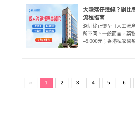
大陸落仔幾錢？對比香
流程指南
深圳終止懷孕（人工流
所不同。一般而言，藥物流產
–5,000元；香港私家醫療
«
1
2
3
4
5
6