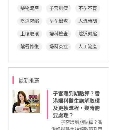
藥物流產
子宮肌瘤
不孕不育
陰道緊縮
早孕檢查
人流時間
上環取環
婦科檢查
陰道緊縮
陰唇修復
婦科炎症
人工流產
最新推薦
子宮環到期點算？香
港婦科醫生講解取環
及更換流程，幾時需
要處理？
子宮環到期點算？香
港婦科醫生講解取環及更