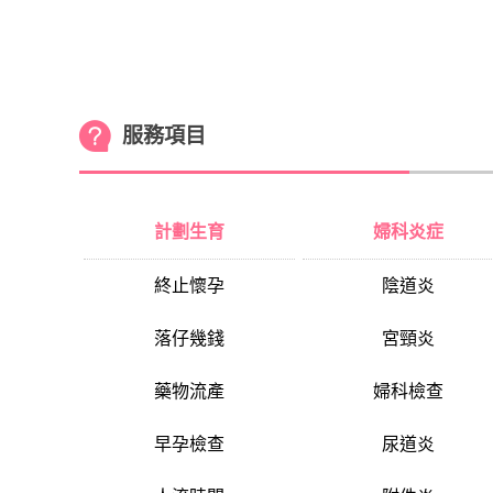
服務項目
計劃生育
婦科炎症
終止懷孕
陰道炎
落仔幾錢
宮頸炎
藥物流產
婦科檢查
早孕檢查
尿道炎