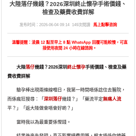
大陸落仔幾錢？2026深圳終止懷孕手術價錢、
檢查及藥費收費詳解
发布时间：2026-06-04 09:14 149次閱讀
馬上點擊咨詢
溫馨提醒：淩晨 12 點至早上 8 點 WhatsApp 回覆可能較慢，可直
接使用夜間 24 小時在線諮詢。
大陸
落仔
幾錢？2026深圳
終止懷孕
手術價錢、檢查及藥
費收費詳解
驗孕棒出現兩條線嗰日，我第一時間唔係諗住去醫院，
而係瘋狂搜尋：「
深圳落仔
幾錢？」「藥流平定
無痛人流
平？」「返大陸做會唔會好啲？」
當時我以為最重要係慳錢。
結果後來先發現，真正影響總費用嘅，根本唔係你揀藥