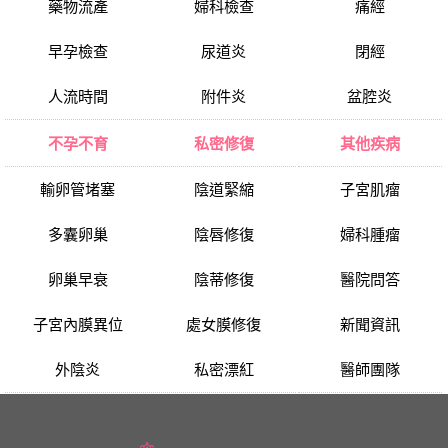
藥物流產
婦科檢查
痛經
早孕檢查
尿道炎
閉經
人流時間
附件炎
盆腔炎
不孕不育
私密修復
其他疾病
輸卵管堵塞
陰道緊縮
子宮肌瘤
多囊卵巢
陰唇修復
婦科腫瘤
卵巢早衰
陰蒂修復
醫院問答
子宮內膜異位
處女膜修復
新聞資訊
外陰炎
私密漂紅
醫師團隊