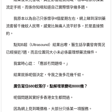
流定手術，而係你知唔知道自己實際懷孕幾多週。
我原本以為自己只係懷孕4個星期左右，網上睇到深圳藥
流套餐千幾蚊人民幣，感覺比無痛人流平好多，於是直接預
約。
點知B超（Ultrasound）結果出嚟，醫生話孕囊發育情況
已經接近7週，而且位置同大小未必係最理想藥流條件。
我當時心諗：「應該冇問題啩。」
結果就係呢個決定，令我之後多花幾千蚊。
廣告寫住680蚊落仔，點解埋單變咗8000幾？
呢個問題其實好多香港女生都問過。
因為網上見到嘅價格，大部分只係某一項服務。