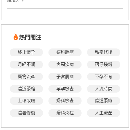
熱門關注
終止懷孕
婦科腫瘤
私密修復
月經不調
宮頸疾病
落仔幾錢
藥物流產
子宮肌瘤
不孕不育
陰道緊縮
早孕檢查
人流時間
上環取環
婦科檢查
陰道緊縮
陰唇修復
婦科炎症
人工流產