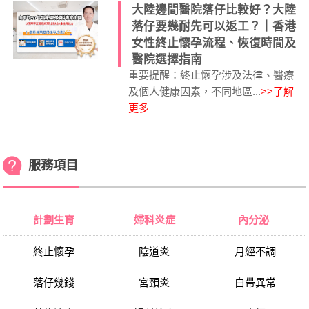
大陸邊間醫院落仔比較好？大陸
落仔要幾耐先可以返工？｜香港
女性終止懷孕流程、恢復時間及
醫院選擇指南
重要提醒：終止懷孕涉及法律、醫療
及個人健康因素，不同地區...
>>了解
更多
服務項目
計劃生育
婦科炎症
內分泌
終止懷孕
陰道炎
月經不調
落仔幾錢
宮頸炎
白帶異常