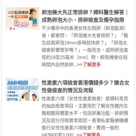
卵泡幾大先正常排卵？婦科醫生解答｜
成熟卵泡大小、排卵檢查及備孕指南
不少備孕中的香港女性在照卵（卵泡監測）
後，都會問：「卵泡幾大先會排卵？」「醫
生話我卵泡18mm係咪就快排？」「卵泡太
細會影響懷孕嗎？」一般而言，成熟卵泡直
徑約18至25毫米（mm）時，較有機會在短
時間內自然排卵...
>>了解更多
性激素六項檢查香港價錢多少？適合女
性做檢查的情況及流程
性激素六項（女性性激素檢查）是婦科常見
的抽血檢查項目，主要用於了解女性體內生
殖相關荷爾蒙水平，包括卵巢功能、排卵情
況及部分月經異常原因。香港私家醫療機構
進行女性性激素六項檢查，費用一般約
HK$800至3,000...
>>了解更多