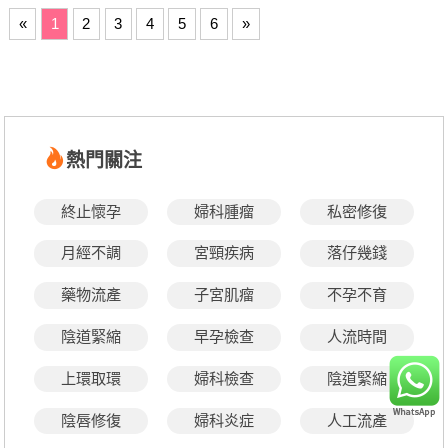
«
1
2
3
4
5
6
»
熱門關注
終止懷孕
婦科腫瘤
私密修復
月經不調
宮頸疾病
落仔幾錢
藥物流產
子宮肌瘤
不孕不育
陰道緊縮
早孕檢查
人流時間
上環取環
婦科檢查
陰道緊縮
陰唇修復
婦科炎症
人工流產