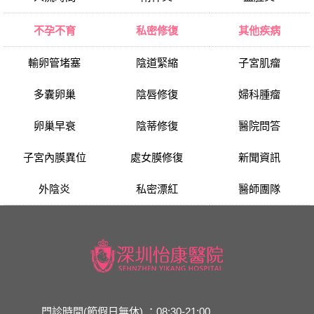
不孕不育
私密修復
其他疾病
輸卵管堵塞
陰道緊縮
子宮肌瘤
多囊卵巢
陰唇修復
婦科腫瘤
卵巢早衰
陰蒂修復
醫院問答
子宮內膜異位
處女膜修復
新聞資訊
外陰炎
私密漂紅
醫師團隊
門診時間(節假日無休) ：08:30-21:00