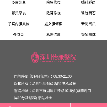
多囊卵巢
陰唇修復
婦科腫瘤
卵巢早衰
陰蒂修復
醫院問答
子宮內膜異位
處女膜修復
新聞資訊
外陰炎
私密漂紅
醫師團隊
門診時間(節假日無休) ：08:30-21:00
版權所有：深圳怡康婦産醫院
隱私政策
醫院地址：深圳市羅湖區紅桂路1018號(離羅湖口
岸10分鍾路程)
網站地圖