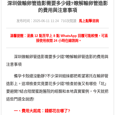
深圳做輸卵管造影需要多少錢?瞭解輸卵管造影
的費用與注意事項
发布时间：2025-06-11 11:24 710次閱讀
馬上點擊咨詢
溫馨提醒：淩晨 12 點至早上 8 點 WhatsApp 回覆可能較慢，可直
接使用夜間 24 小時在線諮詢。
深圳做輸卵管造影需要多少錢?瞭解輸卵管造影的費用與
注意事項
備孕卡殼總沒動靜?不少深圳姐妹都把希望寄托在輸卵管
造影上。這項檢查究竟要花多少錢?檢查前後又有哪些「坑」
要避開?結合陪閨蜜跑醫院的經曆和本地真實案例，今天就把
這些門道全說透!
一、費用大起底：錢都花在哪了?