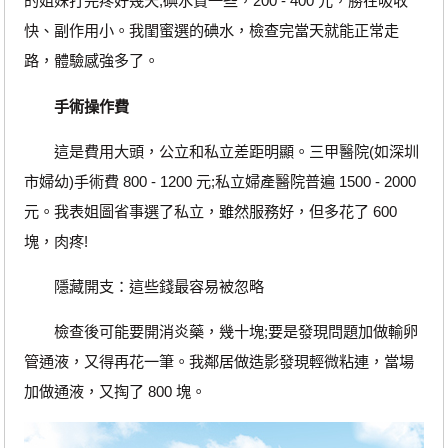
的姐妹打完疼好幾天;碘水貴一些，200 - 400 元，勝在吸收
快、副作用小。我閨蜜選的碘水，檢查完當天就能正常走
路，體驗感強多了。
手術操作費
這是費用大頭，公立和私立差距明顯。三甲醫院(如深圳
市婦幼)手術費 800 - 1200 元;私立婦產醫院普遍 1500 - 2000
元。我表姐圖省事選了私立，雖然服務好，但多花了 600
塊，肉疼!
隱藏開支：這些錢最容易被忽略
檢查後可能要開消炎藥，幾十塊;要是發現問題加做輸卵
管通液，又得再花一筆。我鄰居做造影發現輕微粘連，當場
加做通液，又掏了 800 塊。