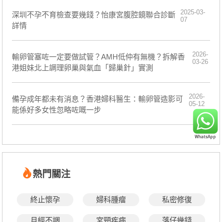
2025-03-
深圳不孕不育檢查要幾錢？怡康宮腹腔鏡聯合診斷
07
詳情
2026-
輸卵管塞咗一定要做試管？AMH低仲有無機？拆解香
03-26
港姐妹北上調理卵巢與氣血「歸巢針」實測
2026-
備孕成年都未有消息？香港婦科醫生：輸卵管造影可
05-12
能係好多女性忽略咗嘅一步
熱門關注
終止懷孕
婦科腫瘤
私密修復
月經不調
宮頸疾病
落仔幾錢