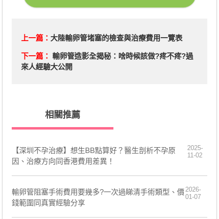
上一篇：
大陸輸卵管堵塞的檢查與治療費用一覽表
下一篇：
輸卵管造影全揭秘：啥時候該做?疼不疼?過
來人經驗大公開
相關推薦
2025-
【深圳不孕治療】想生BB點算好？醫生剖析不孕原
11-02
因、治療方向同香港費用差異！
2026-
輸卵管阻塞手術費用要幾多?一次過睇清手術類型、價
01-07
錢範圍同真實經驗分享