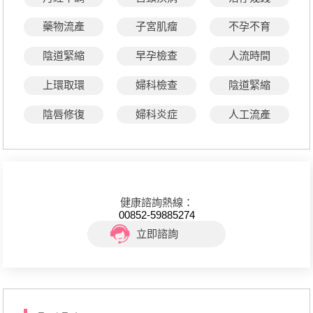
藥物流產
子宮肌瘤
不孕不育
陰道緊縮
早孕檢查
人流時間
上環取環
婦科檢查
陰道緊縮
陰唇修復
婦科炎症
人工流產
健康諮詢熱線：
00852-59885274
立即諮詢