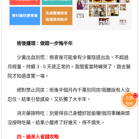
術後護理：做錯一步悔半年
少量出血別慌：檢查後可能會有少量陰道出血，不超過
月經量，持續 3 - 5 天是正常的。我閨蜜當時嚇哭了，跑去醫
院才知道虛驚一場。
絕對禁止同房：術後半個月內千萬別同房!我聽說有人沒
12
立即
忍住，結果引發感染，又折騰了大半年。
預約
消炎藥按時吃：別覺得自己身體好就偷懶!我同事嫌麻煩
沒按時吃藥，結果小腹疼了好幾天，得不償失。
四、過來人省錢攻略