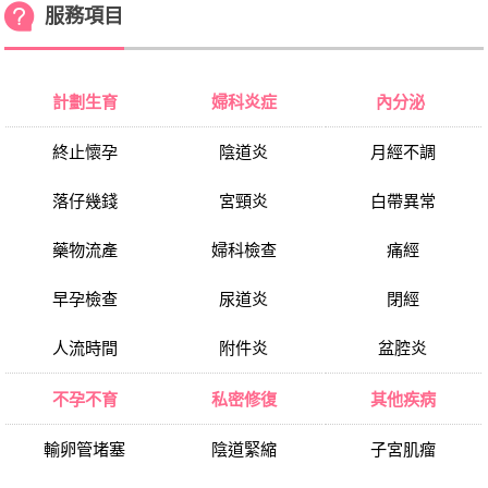
服務項目
計劃生育
婦科炎症
內分泌
終止懷孕
陰道炎
月經不調
落仔幾錢
宮頸炎
白帶異常
藥物流產
婦科檢查
痛經
早孕檢查
尿道炎
閉經
人流時間
附件炎
盆腔炎
不孕不育
私密修復
其他疾病
輸卵管堵塞
陰道緊縮
子宮肌瘤