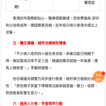
案而定
期）
香港診所服務較貼心、醫療規範嚴謹，但收費偏高;深圳
則以技術成熟、價錢實惠見稱，近年吸引唔少香港夫婦北上
求醫。
五、醫生建議：越早治療越有機會
「不少病人拖到四十歲先來求助，卵巢功能已明顯下
降，做試管成功率不足三成。建議如備孕超過一年無果，應
馬上做檢查。」李醫師提醒。
12
立即
他亦建議夫婦雙方同步進行檢查，唔好單方面檢討女
預約
性：「男性精子質量下降嘅情況越來越普遍，壓力、吸煙、
熬夜都會影響生育力。」
六、過來人分享：早發現早行動