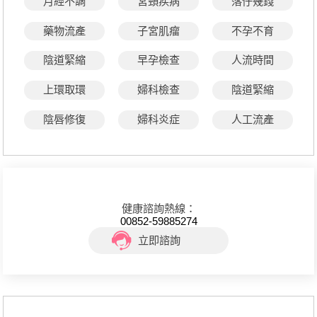
月經不調
宮頸疾病
落仔幾錢
藥物流產
子宮肌瘤
不孕不育
陰道緊縮
早孕檢查
人流時間
上環取環
婦科檢查
陰道緊縮
陰唇修復
婦科炎症
人工流產
健康諮詢熱線：
00852-59885274
立即諮詢