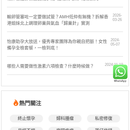
2026-
輸卵管塞咗一定要做試管？AMH低仲有無機？拆解香
03-26
港姐妹北上調理卵巢與氣血「歸巢針」實測
2024-
怡康助孕大放送，優秀專家團隊為你親自把脈！女性
05-07
備孕全檢套餐，一檢到底！
2024-11-19
​哪些人需要做性激素六項檢查？什麼時候做？
熱門關注
終止懷孕
婦科腫瘤
私密修復