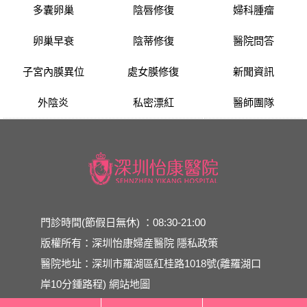
多囊卵巢
陰唇修復
婦科腫瘤
卵巢早衰
陰蒂修復
醫院問答
子宮內膜異位
處女膜修復
新聞資訊
外陰炎
私密漂紅
醫師團隊
門診時間(節假日無休) ：08:30-21:00
版權所有：深圳怡康婦産醫院
隱私政策
醫院地址：深圳市羅湖區紅桂路1018號(離羅湖口
岸10分鍾路程)
網站地圖