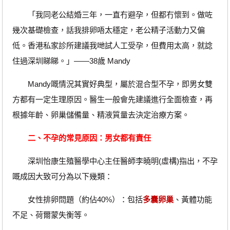
「我同老公結婚三年，一直冇避孕，但都冇懷到。做咗
幾次基礎檢查，話我排卵唔太穩定，老公精子活動力又偏
低。香港私家診所建議我哋試人工受孕，但費用太高，就諗
住過深圳睇睇。」——38歲 Mandy
Mandy嘅情況其實好典型，屬於混合型不孕，即男女雙
方都有一定生理原因。醫生一般會先建議進行全面檢查，再
根據年齡、卵巢儲備量、精液質量去決定治療方案。
二、不孕的常見原因：男女都有責任
深圳怡康生殖醫學中心主任醫師李曉明(虛構)指出，不孕
嘅成因大致可分為以下幾類：
女性排卵問題（約佔40%）：包括
多囊卵巢
、黃體功能
不足、荷爾蒙失衡等。