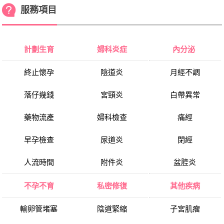
服務項目
計劃生育
婦科炎症
內分泌
終止懷孕
陰道炎
月經不調
落仔幾錢
宮頸炎
白帶異常
藥物流產
婦科檢查
痛經
早孕檢查
尿道炎
閉經
人流時間
附件炎
盆腔炎
不孕不育
私密修復
其他疾病
輸卵管堵塞
陰道緊縮
子宮肌瘤