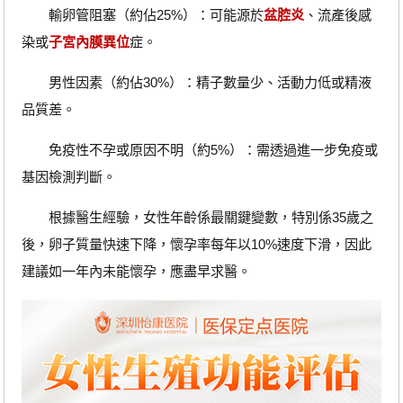
輸卵管阻塞（約佔25%）：可能源於
盆腔炎
、流產後感
染或
子宮內膜異位
症。
男性因素（約佔30%）：精子數量少、活動力低或精液
品質差。
免疫性不孕或原因不明（約5%）：需透過進一步免疫或
基因檢測判斷。
根據醫生經驗，女性年齡係最關鍵變數，特別係35歲之
後，卵子質量快速下降，懷孕率每年以10%速度下滑，因此
建議如一年內未能懷孕，應盡早求醫。