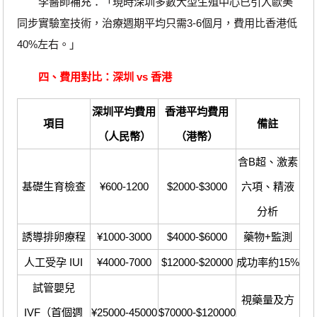
李醫師補充：「現時深圳多數大型生殖中心已引入歐美
同步實驗室技術，治療週期平均只需3-6個月，費用比香港低
40%左右。」
四、費用對比：深圳 vs 香港
深圳平均費用
香港平均費用
項目
備註
（人民幣）
（港幣）
含B超、激素
基礎生育檢查
¥600-1200
$2000-$3000
六項、精液
分析
誘導排卵療程
¥1000-3000
$4000-$6000
藥物+監測
人工受孕 IUI
¥4000-7000
$12000-$20000
成功率約15%
試管嬰兒
視藥量及方
IVF（首個週
¥25000-45000
$70000-$120000