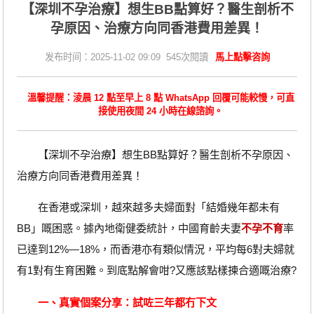
【深圳不孕治療】想生BB點算好？醫生剖析不
孕原因、治療方向同香港費用差異！
发布时间：2025-11-02 09:09 545次閱讀
馬上點擊咨詢
溫馨提醒：淩晨 12 點至早上 8 點 WhatsApp 回覆可能較慢，可直
接使用夜間 24 小時在線諮詢。
【深圳不孕治療】想生BB點算好？醫生剖析不孕原因、
治療方向同香港費用差異！
在香港或深圳，越來越多夫婦面對「結婚幾年都未有
BB」嘅困惑。據內地衛健委統計，中國育齡夫妻
不孕不育
率
已達到12%—18%，而香港亦有類似情況，平均每6對夫婦就
有1對有生育困難。到底點解會咁?又應該點樣揀合適嘅治療?
一、真實個案分享：試咗三年都冇下文