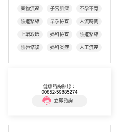
藥物流產
子宮肌瘤
不孕不育
陰道緊縮
早孕檢查
人流時間
上環取環
婦科檢查
陰道緊縮
陰唇修復
婦科炎症
人工流產
健康諮詢熱線：
00852-59885274
立即諮詢