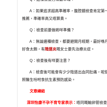
A：如果追求超高準確率，腹腔鏡檢查肯定第一
推薦，準確率高又唔算貴。
Q：檢查前要做啲咩準備？
A：無論邊種檢查，都要避開月經期，最好喺月經
好食太飽，有
陰道炎
嘅女士要先治療炎症。
Q：檢查後有咩要注意？
A：檢查後可能會有少少陰道出血同肚痛，呢個
照醫生吩咐食抗生素預防感染。
文章總結
深圳怡康不孕不育专家表示：
唔同嘅輸卵管檢