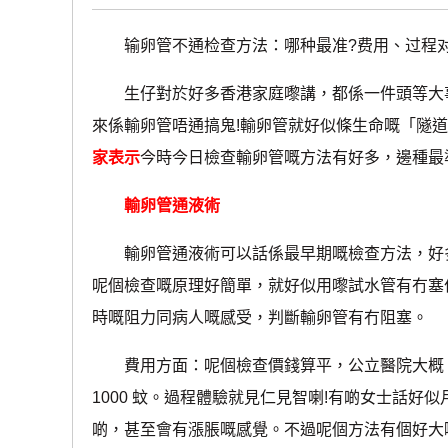
输卵管不通检查方法：哪种最准?费用、过程
生仔對於好多香港家庭嚟講，都係一件頭等大事
來係輸卵管唔通搞鬼!輸卵管就好似條生命嘅「隧
家表示
今時今日檢查輸卵管嘅方法有好多，邊種最
輸卵管通液術
輸卵管通液術可以話係最早期嘅檢查方法，好多
呢個檢查嘅原理好簡單，就好似用嚟試水管有冇塞
時嘅阻力同病人嘅感受，判斷輸卵管有冇阻塞。
費用方面：呢個檢查價錢算平，公立醫院大概 30
1000 蚊。過程體驗就見仁見智喇!有啲女士話
啲，甚至會有漲脹嘅感覺。不過呢個方法有個好大