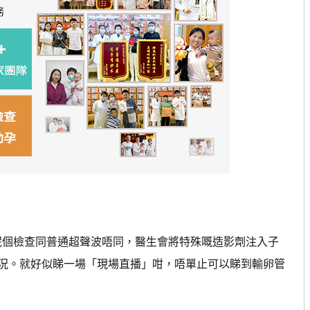
呢個檢查同普通超聲波唔同，醫生會將特殊嘅造影劑注入子
況。就好似睇一場「現場直播」咁，唔單止可以睇到輸卵管