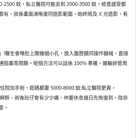
500 蚊，私立醫院可能去到 2000-3500 蚊。檢查感受都
有，就係畫面清晰度同造影範圍，始終唔及 X 光造影，有
!醫生會喺肚上開幾個小孔，放入腹腔鏡同操作器械，直接
阻塞等問題。呢個方法可以話係 100% 準確，連輸卵管周
手術，起碼都要 5000-8000 蚊;私立醫院更貴，
需要全身麻醉，術後肚仔會有少少痛，仲要休息幾日先恢復到。除非
查。