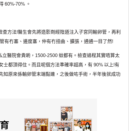
0%-70% 。
檢查方法!醫生會先將造影劑經陰道注入子宮同輸卵管，再利
卵管有冇塞、邊度塞，仲有冇扭曲、擴張，通通一目了然!
立醫院會貴啲，1500-2500 蚊都有。檢查過程其實唔算太
士都頂得住。而且呢個方法準確率超高，有 90% 以上!有
先知原來係輸卵管末端黏連，之後做咗手術，半年後就成功