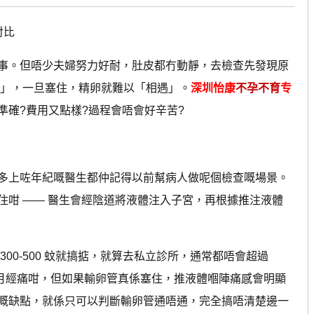
对比
。但唔少夫婦努力好耐，肚皮都冇動靜，去檢查先發現原
道」，一旦塞住，精卵就難以「相遇」。
深圳怡康
不孕不育
专
準確?費用又點樣?過程會唔會好辛苦?
上咗年紀嘅醫生都仲記得以前幫病人做呢個檢查嘅場景。
住咁 —— 醫生會經陰道將液體注入子宮，再根據推注液體
0-500 蚊就搞掂，就算去私立診所，通常都唔會超過
好似月經痛咁，但如果輸卵管真係塞住，推液體嗰陣痛感會明顯
嘅缺點，就係只可以判斷輸卵管通唔通，完全搞唔清楚邊一