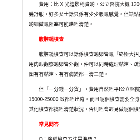
費用：比 X 光造影稍貴啲，公立醫院大概 1200-1
幾舒服，好多女士話只係有少少脹嘅感覺。但缺點都
啲細微嘅阻塞可能睇唔清楚。
腹腔鏡檢查
腹腔鏡檢查可以話係檢查輸卵管嘅「終極大招」
用肉眼觀察輸卵管外觀，仲可以同時處理黏連、疏通
圍有冇黏連、有冇病變都一清二楚。
但「一分錢一分貨」，費用自然唔平!公立醫院住院加
15000-25000 蚊都唔出奇。而且呢個檢查
其他檢查都搞唔清楚狀況，否則唔會輕易做呢個檢
常見問答
Q：邊種檢查方法最準確？