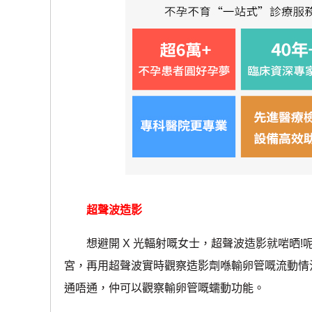
超聲波造影
想避開 X 光輻射嘅女士，超聲波造影就啱晒!
宮，再用超聲波實時觀察造影劑喺輸卵管嘅流動情
通唔通，仲可以觀察輸卵管嘅蠕動功能。