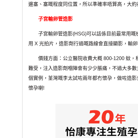
邊塞、塞嘅程度同位置，所以準確率唔算高，大約得 6
子宮輸卵管造影
子宮輸卵管造影(HSG)可以話係目前最常用嘅
用 X 光拍片，造影劑行過嘅路線會直接顯影，輸
價錢方面：公立醫院收費大概 800-1200 蚊，私
難受，注入造影劑嗰陣會有少少脹痛，不過大多數女
個實例，荃灣嘅李太試咗兩年都冇懷孕，做咗造影
懷孕喇!