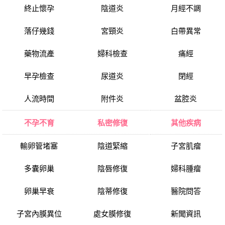
終止懷孕
陰道炎
月經不調
落仔幾錢
宮頸炎
白帶異常
藥物流產
婦科檢查
痛經
早孕檢查
尿道炎
閉經
人流時間
附件炎
盆腔炎
不孕不育
私密修復
其他疾病
輸卵管堵塞
陰道緊縮
子宮肌瘤
多囊卵巢
陰唇修復
婦科腫瘤
卵巢早衰
陰蒂修復
醫院問答
子宮內膜異位
處女膜修復
新聞資訊