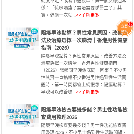
硬度不足，或者中途疲軟，第一個反應通常
係：「係咪陽痿？需唔需要睇醫生？」其
實，偶爾一次勃...
>>了解更多
12
立即
預約
陽痿早洩點算？男性常見原因、改善方
法及治療選擇一次睇清｜香港男性健康
指南（2026）
陽痿早洩點算？男性常見原因、改善方法及
治療選擇一次睇清｜香港男性健康指南
（2026）陽痿同早洩係咪同一回事？不少男
性其實一直搞錯不少香港男性遇到性生活問
題時，第一時間都會上網搜尋：陽痿點算？
早洩可以改善嗎...
>>了解更多
陽痿早洩檢查要幾多錢？男士性功能檢
查費用整理2026
陽痿早洩檢查要幾多錢？男士性功能檢查費
用整理2026，不少男士遇到性生活時間短、