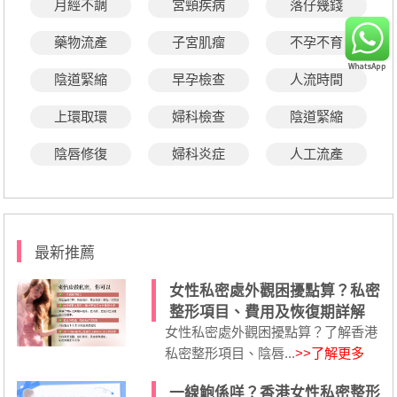
月經不調
宮頸疾病
落仔幾錢
藥物流產
子宮肌瘤
不孕不育
陰道緊縮
早孕檢查
人流時間
上環取環
婦科檢查
陰道緊縮
陰唇修復
婦科炎症
人工流產
最新推薦
女性私密處外觀困擾點算？私密
整形項目、費用及恢復期詳解
女性私密處外觀困擾點算？了解香港
私密整形項目、陰唇...
>>了解更多
一線鮑係咩？香港女性私密整形