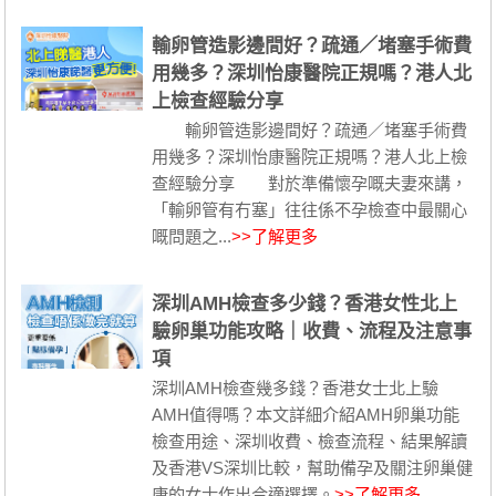
輸卵管造影邊間好？疏通／堵塞手術費
用幾多？深圳怡康醫院正規嗎？港人北
上檢查經驗分享
輸卵管造影邊間好？疏通／堵塞手術費
用幾多？深圳怡康醫院正規嗎？港人北上檢
查經驗分享 對於準備懷孕嘅夫妻來講，
「輸卵管有冇塞」往往係不孕檢查中最關心
嘅問題之...
>>了解更多
深圳AMH檢查多少錢？香港女性北上
驗卵巢功能攻略｜收費、流程及注意事
項
深圳AMH檢查幾多錢？香港女士北上驗
AMH值得嗎？本文詳細介紹AMH卵巢功能
檢查用途、深圳收費、檢查流程、結果解讀
及香港VS深圳比較，幫助備孕及關注卵巢健
康的女士作出合適選擇。
>>了解更多