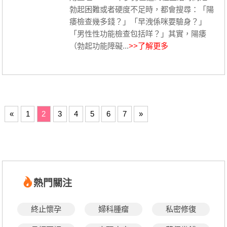
勃起困難或者硬度不足時，都會搜尋：「陽
痿檢查幾多錢？」「早洩係咪要驗身？」
「男性性功能檢查包括咩？」其實，陽痿
（勃起功能障礙...
>>了解更多
«
1
2
3
4
5
6
7
»
熱門關注
終止懷孕
婦科腫瘤
私密修復