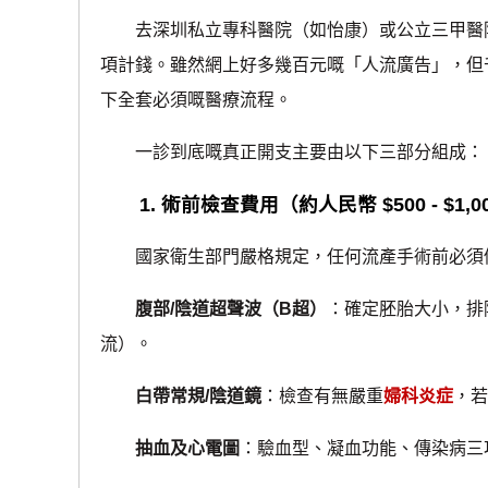
去深圳私立專科醫院（如怡康）或公立三甲醫院
項計錢。雖然網上好多幾百元嘅「人流廣告」，但
下全套必須嘅醫療流程。
一診到底嘅真正開支主要由以下三部分組成：
1. 術前檢查費用（約人民幣 $500 - $1,0
國家衛生部門嚴格規定，任何流產手術前必須
腹部/陰道超聲波（B超）
：確定胚胎大小，排
流）。
白帶常規/陰道鏡
：檢查有無嚴重
婦科炎症
，
抽血及心電圖
：驗血型、凝血功能、傳染病三