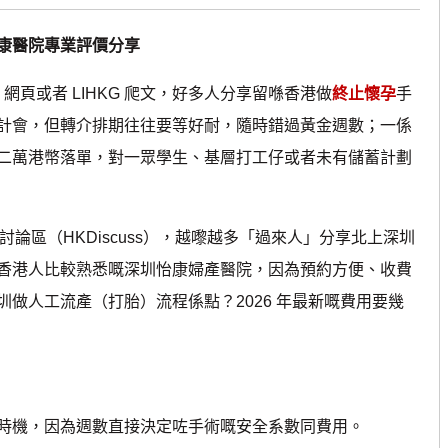
康醫院專業評價分享
fe 網頁或者 LIHKG 爬文，好多人分享留喺香港做
終止懷孕
手
計會，但轉介排期往往要等好耐，隨時錯過黃金週數；一係
二萬港幣落單，對一眾學生、基層打工仔或者未有儲蓄計劃
港討論區（HKDiscuss），越嚟越多「過來人」分享北上深圳
香港人比較熟悉嘅深圳怡康婦產醫院，因為預約方便、收費
做人工流產（打胎）流程係點？2026 年最新嘅費用要幾
機，因為週數直接決定咗手術嘅安全系數同費用。