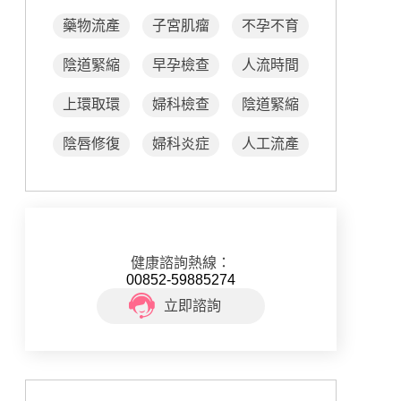
藥物流產
子宮肌瘤
不孕不育
陰道緊縮
早孕檢查
人流時間
上環取環
婦科檢查
陰道緊縮
陰唇修復
婦科炎症
人工流產
健康諮詢熱線：
00852-59885274
立即諮詢