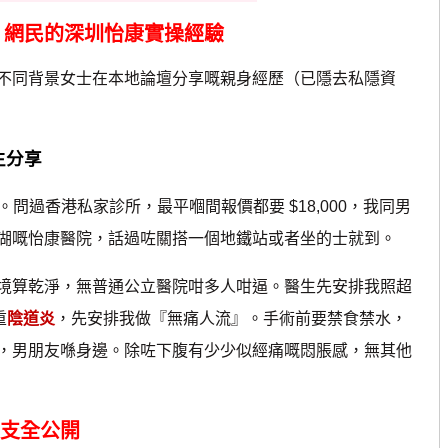
dom 網民的深圳怡康實操經驗
同背景女士在本地論壇分享嘅親身經歷（已隱去私隱資
生分享
過香港私家診所，最平嗰間報價都要 $18,000，我同男
湖嘅怡康醫院，話過咗關搭一個地鐵站或者坐的士就到。
算乾淨，無普通公立醫院咁多人咁逼。醫生先安排我照超
重
陰道炎
，先安排我做『無痛人流』。手術前要禁食禁水，
，男朋友喺身邊。除咗下腹有少少似經痛嘅悶脹感，無其他
開支全公開