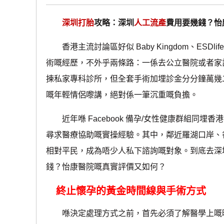
深圳打胎
攻略：深圳
人工流產
費用要幾錢？怡
香港主流討論區好似 Baby Kingdom、ESDli
術嘅經歷，不外乎兩條路：一係去公立醫院或者家
揀私家專科診所，但全套手術加埋診金分分鐘萬幾
嘅年輕情侶嚟講，絕對係一筆沉重嘅負擔。
近年喺 Facebook 備孕/女性健康群組同埋香
尋求醫療協助嘅實操經驗。其中，鄰近羅湖口岸、
相對平民，成為唔少人私下諮詢嘅對象。到底去深圳
錢？怡康醫院嘅真實評價又如何？
終止懷孕的黃金時間線與手術方式
喺決定處理方式之前，首先必須了解醫學上嘅時