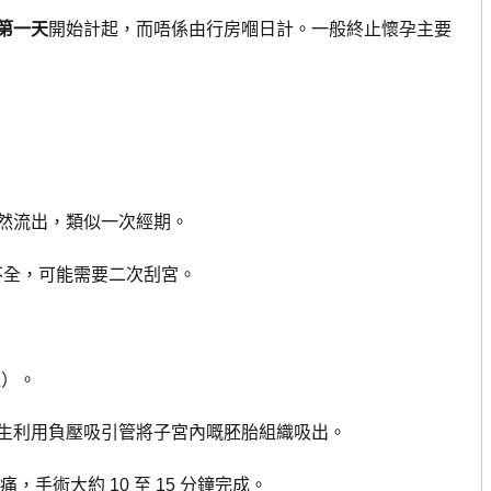
第一天
開始計起，而唔係由行房嗰日計。一般終止懷孕主要
然流出，類似一次經期。
產不全，可能需要二次刮宮。
週）。
生利用負壓吸引管將子宮內嘅胚胎組織吸出。
，手術大約 10 至 15 分鐘完成。