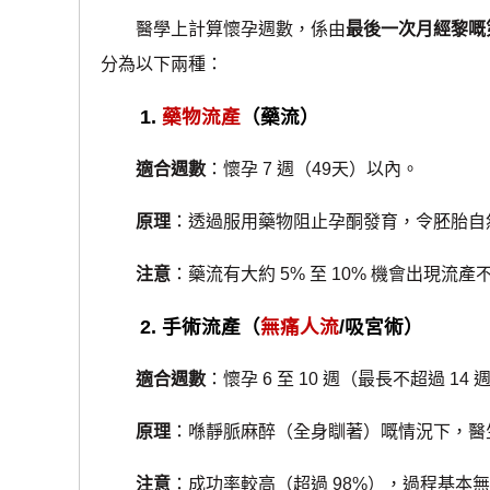
醫學上計算懷孕週數，係由
最後一次月經黎嘅
分為以下兩種：
1.
藥物流產
（藥流）
適合週數
：懷孕 7 週（49天）以內。
原理
：透過服用藥物阻止孕酮發育，令胚胎自
注意
：藥流有大約 5% 至 10% 機會出現流
2. 手術流產（
無痛人流
/吸宮術）
適合週數
：懷孕 6 至 10 週（最長不超過 14 
原理
：喺靜脈麻醉（全身瞓著）嘅情況下，醫
注意
：成功率較高（超過 98%），過程基本無痛