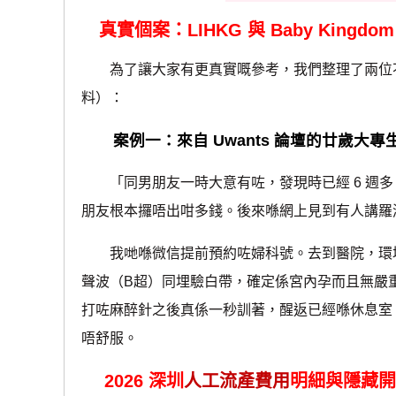
真實個案：LIHKG 與 Baby King
為了讓大家有更真實嘅參考，我們整理了兩位不
料）：
案例一：來自 Uwants 論壇的廿歲大專
「同男朋友一時大意有咗，發現時已經 6 週多。問
朋友根本攞唔出咁多錢。後來喺網上見到有人講羅
我哋喺微信提前預約咗婦科號。去到醫院，環境
聲波（B超）同埋驗白帶，確定係宮內孕而且無嚴
打咗麻醉針之後真係一秒訓著，醒返已經喺休息室
唔舒服。
2026 深圳
人工流產費用
明細與隱藏