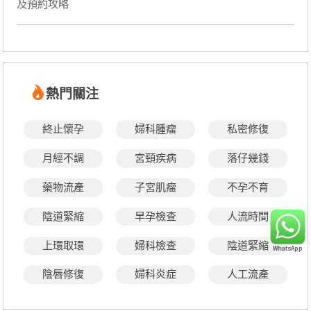
及預約攻略
熱門關注
終止懷孕
婦科腫瘤
私密修復
月經不調
宮頸疾病
落仔幾錢
藥物流產
子宮肌瘤
不孕不育
陰道緊縮
早孕檢查
人流時間
上環取環
婦科檢查
陰道緊縮
陰唇修復
婦科炎症
人工流產