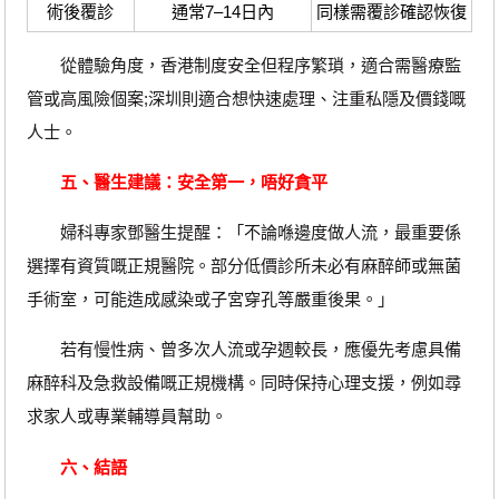
術後覆診
通常7–14日內
同樣需覆診確認恢復
從體驗角度，香港制度安全但程序繁瑣，適合需醫療監
管或高風險個案;深圳則適合想快速處理、注重私隱及價錢嘅
人士。
五、醫生建議：安全第一，唔好貪平
婦科專家鄧醫生提醒：「不論喺邊度做人流，最重要係
選擇有資質嘅正規醫院。部分低價診所未必有麻醉師或無菌
手術室，可能造成感染或子宮穿孔等嚴重後果。」
若有慢性病、曾多次人流或孕週較長，應優先考慮具備
麻醉科及急救設備嘅正規機構。同時保持心理支援，例如尋
求家人或專業輔導員幫助。
六、結語