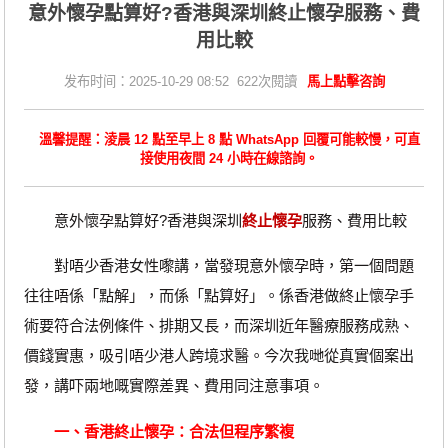
意外懷孕點算好?香港與深圳終止懷孕服務、費
用比較
发布时间：2025-10-29 08:52 622次閱讀
馬上點擊咨詢
溫馨提醒：淩晨 12 點至早上 8 點 WhatsApp 回覆可能較慢，可直
接使用夜間 24 小時在線諮詢。
意外懷孕點算好?香港與深圳
終止懷孕
服務、費用比較
對唔少香港女性嚟講，當發現意外懷孕時，第一個問題
往往唔係「點解」，而係「點算好」。係香港做終止懷孕手
術要符合法例條件、排期又長，而深圳近年醫療服務成熟、
價錢實惠，吸引唔少港人跨境求醫。今次我哋從真實個案出
發，講吓兩地嘅實際差異、費用同注意事項。
一、香港終止懷孕：合法但程序繁複