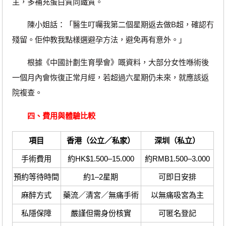
主，多補充蛋白質同鐵質。
陳小姐話：「醫生叮囑我第二個星期返去做B超，確認冇
殘留。佢仲教我點樣選避孕方法，避免再有意外。」
根據《中國計劃生育學會》嘅資料，大部分女性喺術後
一個月內會恢復正常月經，若超過六星期仍未來，就應該返
院複查。
四、費用與體驗比較
項目
香港（公立／私家）
深圳（私立）
手術費用
約HK$1.500–15.000
約RMB1.500–3.000
預約等待時間
約1–2星期
可即日安排
麻醉方式
藥流／清宮／無痛手術
以無痛吸宮為主
私隱保障
嚴謹但需身份核實
可匿名登記