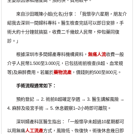
主要原因係私隱度高、預約快、費用較平。
來自沙田嘅陳小姐(化名)分享：「我懷孕六星期，朋友介
紹我去深圳一間婦科專科。醫生檢查完話可以即日安排，手
術大約十分鐘就搞掂，收費二千幾蚊人民幣，仲包藥同復
診。」
根據深圳市多間婦產專科機構資料，
無痛人流
收費一般
介乎人民幣1.500至3.000元，已包括術前檢查(B超、血常規
等)及麻醉費用。若屬於
藥物流產
，價錢則約500至800元。
手術流程通常如下：
預約登記 → 2. 術前B超確定孕週 → 3. 醫生講解風險 →
4. 麻醉及吸宮手術 → 5. 休息觀察1–2小時即可離院。
深圳婦產科匡醫生指出：「一般懷孕未超過10星期都可
以用無痛
人工流產
方式，風險低、恢復快。術後休息幾日即