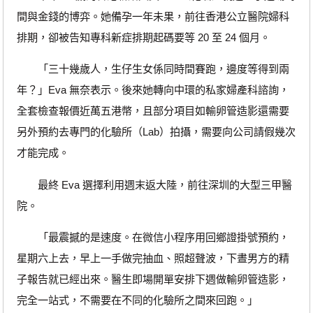
間與金錢的博弈。她備孕一年未果，前往香港公立醫院婦科
排期，卻被告知專科新症排期起碼要等 20 至 24 個月。
「三十幾歲人，生仔生女係同時間賽跑，邊度等得到兩
年？」Eva 無奈表示。後來她轉向中環的私家婦產科諮詢，
全套檢查報價近萬五港幣，且部分項目如輸卵管造影還需要
另外預約去專門的化驗所（Lab）拍攝，需要向公司請假幾次
才能完成。
最終 Eva 選擇利用週末返大陸，前往深圳的大型三甲醫
院。
「最震撼的是速度。在微信小程序用回鄉證掛號預約，
星期六上去，早上一手做完抽血、照超聲波，下晝男方的精
子報告就已經出來。醫生即場開單安排下週做輸卵管造影，
完全一站式，不需要在不同的化驗所之間來回跑。」