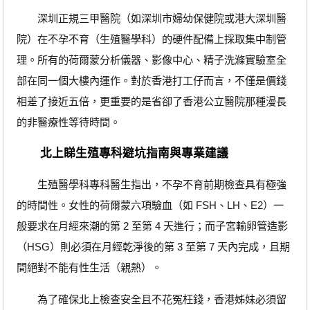
深圳正規三甲醫院（如深圳市婦幼保健院或港大深圳醫
院）在不孕不育（生殖醫學科）的硬件配備上採取集中制管
理。所有的荷爾蒙分析儀器、影像中心、精子洗滌實驗室全
部在同一個大樓內運作。對於香港打工仔而言，不僅是價錢
相差了接近五倍，更重要的是省卻了香港公立醫院那種漫長
的非醫療性等待時間。
北上睇生殖專科避坑指南與專業建議
生殖醫學科專科醫生指出，不孕不育前期檢查具有極強
的時間性。女性的荷爾蒙六項驗血（如 FSH、LH、E2）一
般要求在月經來潮的第 2 至第 4 天進行；而子宮輸卵管造影
（HSG）則必須在月經乾淨後的第 3 至第 7 天內完成，且期
間絕對不能有性生活（親熱）。
為了確保北上檢查安全且不花冤枉錢，香港姊妹必須留