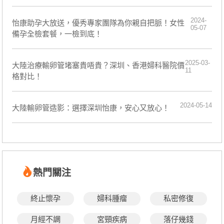
2024-
怡康助孕大放送，優秀專家團隊為你親自把脈！女性
05-07
備孕全檢套餐，一檢到底！
2025-03-
大陸治療輸卵管堵塞貴唔貴？深圳、香港婦科醫院價
11
格對比！
2024-05-14
大陸輸卵管造影：選擇深圳怡康，安心又放心！
熱門關注
終止懷孕
婦科腫瘤
私密修復
月經不調
宮頸疾病
落仔幾錢