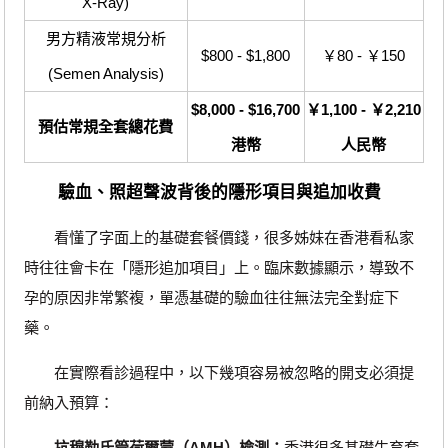
X-Ray)
男方精液常規分析
$800 - $1,800
￥80 - ￥150
(Semen Analysis)
$8,000 - $16,700
￥1,100 - ￥2,210
預估常規全套總花費
港幣
人民幣
驗血、照超聲波背後的隱形項目與追加收費
看懂了字面上的基礎套餐價錢，很多姊妹在香港看私家
時往往會卡在「隱形追加項目」上。臨床數據顯示，導致不
孕的原因非常繁複，單憑基礎的驗血往往無法完全對症下
藥。
在實際看診過程中，以下幾項容易被忽略的開支必須提
前納入預算：
抗穆勒氏管荷爾蒙（AMH）檢測：
香港很多基礎生育套