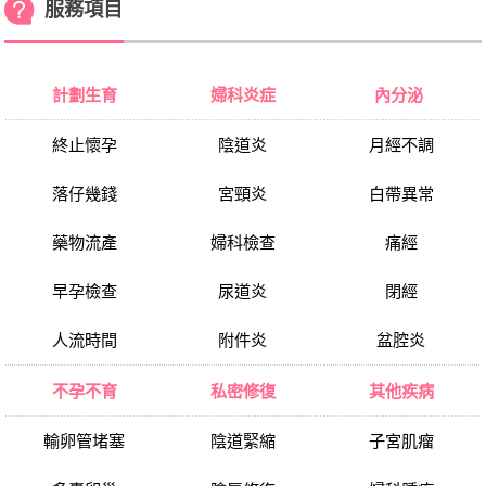
服務項目
計劃生育
婦科炎症
內分泌
終止懷孕
陰道炎
月經不調
落仔幾錢
宮頸炎
白帶異常
藥物流產
婦科檢查
痛經
早孕檢查
尿道炎
閉經
人流時間
附件炎
盆腔炎
不孕不育
私密修復
其他疾病
輸卵管堵塞
陰道緊縮
子宮肌瘤