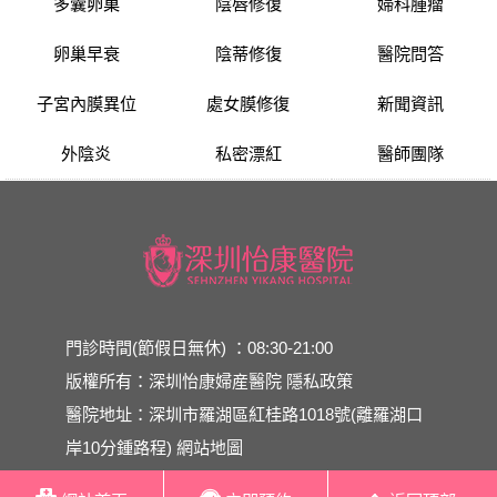
多囊卵巢
陰唇修復
婦科腫瘤
卵巢早衰
陰蒂修復
醫院問答
子宮內膜異位
處女膜修復
新聞資訊
外陰炎
私密漂紅
醫師團隊
門診時間(節假日無休) ：08:30-21:00
版權所有：深圳怡康婦産醫院
隱私政策
醫院地址：深圳市羅湖區紅桂路1018號(離羅湖口
岸10分鍾路程)
網站地圖