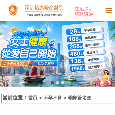
當前位置：
>
>
首页
不孕不育
輸卵管堵塞