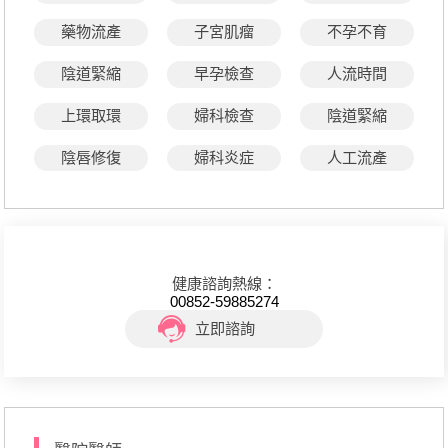
藥物流產
子宮肌瘤
不孕不育
陰道緊縮
早孕檢查
人流時間
上環取環
婦科檢查
陰道緊縮
陰唇修復
婦科炎症
人工流產
健康諮詢熱線：
00852-59885274
立即諮詢