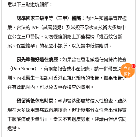
意以下三點避坑細節：
認準國家三級甲等（三甲）醫院：
內地生殖醫學管理極
嚴，合法的 IVF（試管嬰兒）及常規不孕檢查技術大多集中
在公立三甲醫院。切勿輕信網絡上那些標榜「幾百蚊包斷
尾、保證懷孕」的私營小診所，以免誤中低價陷阱。
預先準備好過往病歷：
如果曾在香港做過任何抹片檢查
12
（Pap Smear）、荷爾蒙報告或小產紀錄，請一併帶去深
立即
預約
圳。內地醫生一般認可香港正規化驗所的報告，如果報告仍
在有效範圍內，可以免去重複檢查的費用。
預留術後休息時間：
輸卵管造影屬於侵入性檢查，雖然
現在大多採用無痛或微創技術，但術後部分女性會出現輕微
下腹酸痛或少量出血，當天不宜過度勞累，建議由伴侶陪同
返港。