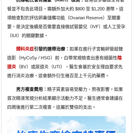
餐並不包含此項目，需額外加大約 $800 至 $1,200 港幣。這
項檢查對於評估卵巢儲備功能（Ovarian Reserve）至關重
要，是決定後續是否需要直接做試管嬰兒（IVF）或人工受孕
（IUI）的關鍵數據。
婦科炎症
引發的連帶治療：
如果在進行子宮輸卵管超聲
造影（HyCoSy / HSG）前，白帶常規檢查出患有細菌性
陰
道炎
（BV）或尿道炎（UTI），醫生會基於安全理由要求先
進行消炎治療，這會額外衍生幾百至上千元的藥費。
男方複查費用：
精子質素容易受壓力、熬夜影響。如果
首次精液常規分析結果顯示活動力不足，醫生通常會建議在
四周後進行第二次複查，這屬於雙倍的支出。