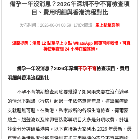
備孕一年沒消息？2026年深圳不孕不育檢查項
目、費用明細與香港流程對比
发布时间：2026-06-04 08:59 178次閱讀
馬上點擊咨詢
溫馨提醒：淩晨 12 點至早上 8 點 WhatsApp 回覆可能較慢，可直
接使用夜間 24 小時在線諮詢。
備孕一年沒消息？2026年深圳
不孕不育
檢查項目、費用
明細與香港流程對比
不孕不育前期檢查到底要幾錢？如果兩夫妻在沒有避孕
的情況下親熱（行房）超過一年依然無聲無息，這筆醫療開
支就避無可避。在香港，私家診所的各類生育檢查、荷爾蒙
驗血、超聲波以及輸卵管造影等項目大多是分項收費，計埋
診金分分鐘破萬港幣。以下直接為大家列出 2026 年最新、最
真實的香港私家診所與深圳正規三甲醫院的不孕不育基礎檢