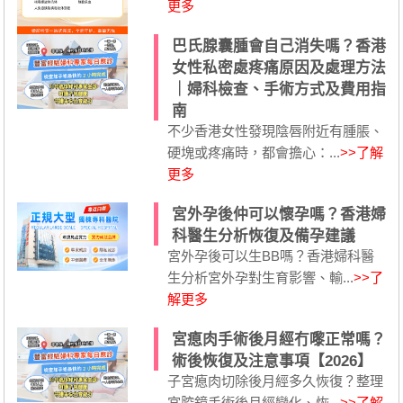
更多
巴氏腺囊腫會自己消失嗎？香港
女性私密處疼痛原因及處理方法
｜婦科檢查、手術方式及費用指
南
不少香港女性發現陰唇附近有腫脹、
硬塊或疼痛時，都會擔心：...
>>了解
更多
宮外孕後仲可以懷孕嗎？香港婦
科醫生分析恢復及備孕建議
宮外孕後可以生BB嗎？香港婦科醫
生分析宮外孕對生育影響、輸...
>>了
解更多
宮瘜肉手術後月經冇嚟正常嗎？
術後恢復及注意事項【2026】
子宮瘜肉切除後月經多久恢復？整理
宮腔鏡手術後月經變化、恢...
>>了解