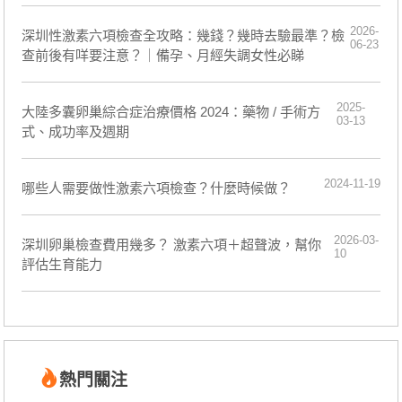
2026-
深圳性激素六項檢查全攻略：幾錢？幾時去驗最準？檢
06-23
查前後有咩要注意？｜備孕、月經失調女性必睇
2025-
大陸多囊卵巢綜合症治療價格 2024：藥物 / 手術方
03-13
式、成功率及週期
2024-11-19
​哪些人需要做性激素六項檢查？什麼時候做？
2026-03-
深圳卵巢檢查費用幾多？ 激素六項＋超聲波，幫你
10
評估生育能力
熱門關注