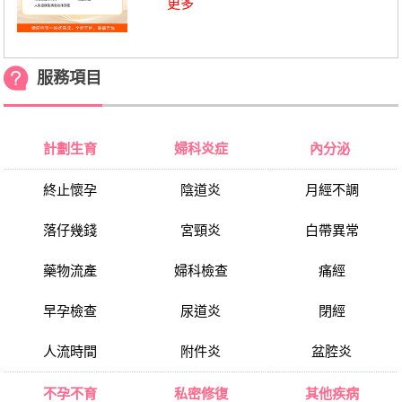
更多
服務項目
計劃生育
婦科炎症
內分泌
終止懷孕
陰道炎
月經不調
落仔幾錢
宮頸炎
白帶異常
藥物流產
婦科檢查
痛經
早孕檢查
尿道炎
閉經
人流時間
附件炎
盆腔炎
不孕不育
私密修復
其他疾病