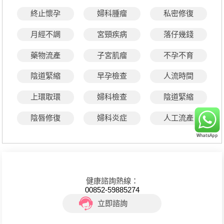
終止懷孕
婦科腫瘤
私密修復
月經不調
宮頸疾病
落仔幾錢
藥物流產
子宮肌瘤
不孕不育
陰道緊縮
早孕檢查
人流時間
上環取環
婦科檢查
陰道緊縮
陰唇修復
婦科炎症
人工流產
健康諮詢熱線：
00852-59885274
立即諮詢