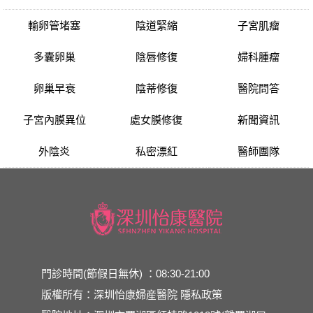
輸卵管堵塞
陰道緊縮
子宮肌瘤
多囊卵巢
陰唇修復
婦科腫瘤
卵巢早衰
陰蒂修復
醫院問答
子宮內膜異位
處女膜修復
新聞資訊
外陰炎
私密漂紅
醫師團隊
門診時間(節假日無休) ：08:30-21:00
版權所有：深圳怡康婦産醫院
隱私政策