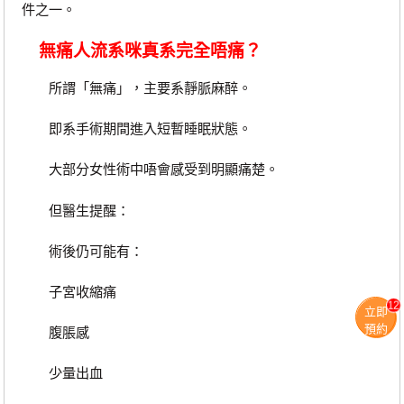
件之一。
無痛人流系咪真系完全唔痛？
所謂「無痛」，主要系靜脈麻醉。
即系手術期間進入短暫睡眠狀態。
大部分女性術中唔會感受到明顯痛楚。
但醫生提醒：
術後仍可能有：
子宮收縮痛
12
立即
預約
腹脹感
少量出血