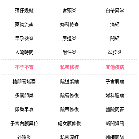
落仔幾錢
宮頸炎
白帶異常
藥物流產
婦科檢查
痛經
早孕檢查
尿道炎
閉經
人流時間
附件炎
盆腔炎
不孕不育
私密修復
其他疾病
輸卵管堵塞
陰道緊縮
子宮肌瘤
多囊卵巢
陰唇修復
婦科腫瘤
卵巢早衰
陰蒂修復
醫院問答
子宮內膜異位
處女膜修復
新聞資訊
外陰炎
私密漂紅
醫師團隊