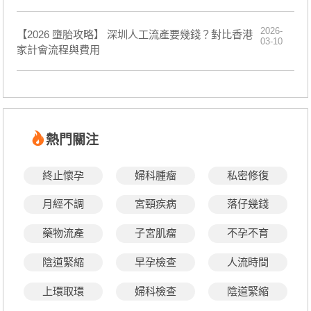
2026-
【2026 墮胎攻略】 深圳人工流產要幾錢？對比香港
03-10
家計會流程與費用
熱門關注
終止懷孕
婦科腫瘤
私密修復
月經不調
宮頸疾病
落仔幾錢
藥物流產
子宮肌瘤
不孕不育
陰道緊縮
早孕檢查
人流時間
上環取環
婦科檢查
陰道緊縮