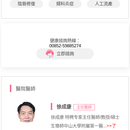
陰唇修復
婦科炎症
人工流產
健康諮詢熱線：
00852-59885274
立即諮詢
醫院醫師
徐成康
主任醫師
徐成康 特聘专家主任醫師/教授/碩士
生導師中山大學附屬第一醫...
>>了