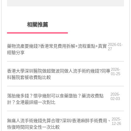
相關推薦
2026-01-
藥物流產要幾錢?香港常見費用拆解+流程重點+真實
27
經驗分享
2026-
香港大學深圳醫院做超聲波同做人流手術約幾錢?同專
01-25
科醫院套餐收費點比較
2026-
落胎幾多錢？懷孕幾耐可以食藥墮胎？藥流收費點
02-03
計？全港最詳細一次對比
2025-
無痛人流手術幾錢先算合理?深圳/香港麻醉手術費用、
12-26
恢復時間同安全性一次比較