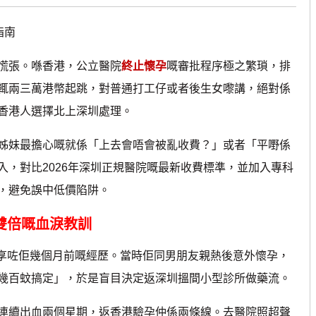
指南
慌張。喺香港，公立醫院
終止懷孕
嘅審批程序極之繁瑣，排
輒兩三萬港幣起跳，對普通打工仔或者後生女嚟講，絕對係
香港人選擇北上深圳處理。
妹最擔心嘅就係「上去會唔會被亂收費？」或者「平嘢係
，對比2026年深圳正規醫院嘅最新收費標準，並加入專科
，避免誤中低價陷阱。
雙倍嘅血淚教訓
享咗佢幾個月前嘅經歷。當時佢同男朋友親熱後意外懷孕，
幾百蚊搞定」，於是盲目決定返深圳搵間小型診所做藥流。
續出血兩個星期，返香港驗孕仲係兩條線。去醫院照超聲