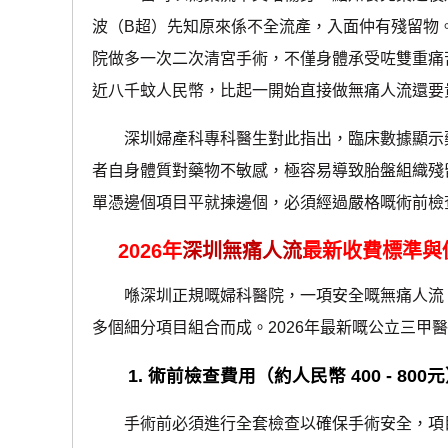
波（B超）先知原來係不全流產，入面仲有殘留物
院做多一次二次清宮手術，不僅身體承受咗雙重痛
近八千蚊人民幣，比起一開始直接做無痛人流還要
深圳婦產科專科醫生對此指出，臨床數據顯示藥流
者自身體質對藥物不敏感，極容易導致胎盤組織殘
單憑邊個項目平就揀邊個，必須經過嚴格嘅術前檢
2026年
深圳無痛人流
最新收費標準與
喺深圳正規嘅婦科醫院，一項安全嘅無痛人流（IV Se
多個細分項目組合而成。2026年最新嘅公立三甲
1. 術前檢查費用（約人民幣 400 - 800
手術前必須進行全套檢查以確保手術安全，項