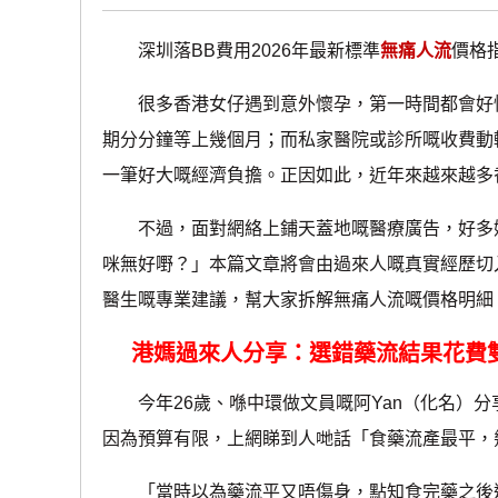
深圳落BB費用2026年最新標準
無痛人流
價格
很多香港女仔遇到意外懷孕，第一時間都會好
期分分鐘等上幾個月；而私家醫院或診所嘅收費動
一筆好大嘅經濟負擔。正因如此，近年來越來越多
不過，面對網絡上鋪天蓋地嘅醫療廣告，好多姊
咪無好嘢？」本篇文章將會由過來人嘅真實經歷切入
醫生嘅專業建議，幫大家拆解無痛人流嘅價格明細
港媽過來人分享：選錯藥流結果花費
今年26歲、喺中環做文員嘅阿Yan（化名）分
因為預算有限，上網睇到人哋話「食藥流產最平，
「當時以為藥流平又唔傷身，點知食完藥之後連