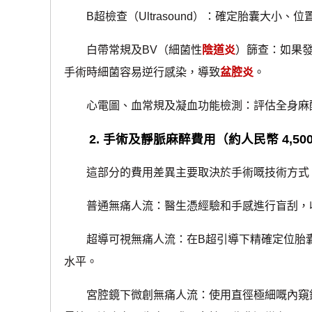
B超檢查（Ultrasound）：確定胎囊大小、
白帶常規及BV（細菌性
陰道炎
）篩查：如果
手術時細菌容易逆行感染，導致
盆腔炎
。
心電圖、血常規及凝血功能檢測：評估全身麻
2. 手術及靜脈麻醉費用（約人民幣 4,500 -
這部分的費用差異主要取決於手術嘅技術方式
普通無痛人流：醫生憑經驗和手感進行盲刮，收
超導可視無痛人流：在B超引導下精確定位胎囊
水平。
宮腔鏡下微創無痛人流：使用直徑極細嘅內窺鏡