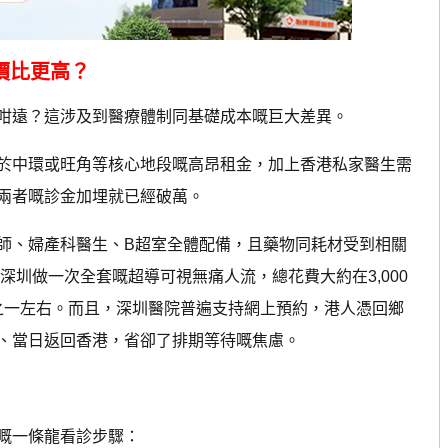
價比更高？
遠？這涉及到醫療體制同基礎成本嘅巨大差異。
中環或旺角等核心地段嘅高昂租金，加上香港私家醫生需
兩者嘅診金加埋就已經破萬。
、婦產科醫生、B超室全體配備，且藥物同耗材受到相關
深圳做一次全套嘅超導可視無痛人流，總花費大約在3,000
分之一左右。而且，深圳醫院普遍支持網上預約，港人憑回鄉
、當日返回香港，省卻了排期等待嘅焦慮。
嘅一條龍看診步驟：