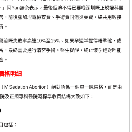
。」阿Yan無奈表示，最後佢迫不得已要喺深圳嘅正規婦科醫
苦，前後腳加埋嘅檢查費、手術費同消炎藥費，總共用咗接
貴。
嘅失敗率高達10%至15%。如果孕週掌握得唔準確，或
留，最終需要進行清宮手術。醫生提醒，終止懷孕絕對唔能
查。
價格明細
dation Abortion）絕對唔係一個單一嘅價格，而是由
醫院及正規專科醫院嘅標準收費結構大致如下：
元）
目包括：