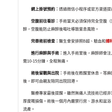
網上掛號預約：
透過微信小程序或官方渠道提
空腹前往看診：
手術當天必須保持完全空腹（
醉，空腹能防止麻醉後嘔吐導致窒息風險。
完善術前檢查：
醫生會安排照B超、驗血和
婦
進行麻醉與手術：
進入手術室後，麻醉師會注
需10-15分鐘，全程無痛。
術後留觀與出院：
手術後在甦醒室休息，等麻
後，即可由親友陪同出院回港。
醫療專家最後提醒，雖然無痛人流技術已經非常
厚度嘅損傷。術後一個月內嚴禁行房、游水和盆浴
流產。