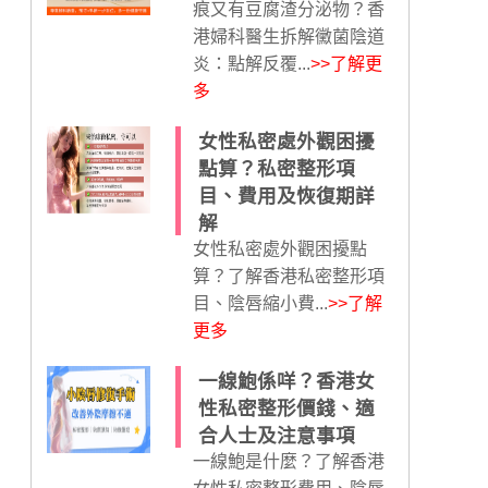
痕又有豆腐渣分泌物？香
港婦科醫生拆解黴菌陰道
炎：點解反覆...
>>了解更
多
女性私密處外觀困擾
點算？私密整形項
目、費用及恢復期詳
解
女性私密處外觀困擾點
算？了解香港私密整形項
目、陰唇縮小費...
>>了解
更多
一線鮑係咩？香港女
性私密整形價錢、適
合人士及注意事項
一線鮑是什麼？了解香港