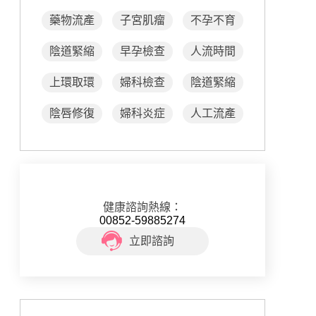
藥物流產
子宮肌瘤
不孕不育
陰道緊縮
早孕檢查
人流時間
上環取環
婦科檢查
陰道緊縮
陰唇修復
婦科炎症
人工流產
健康諮詢熱線：
00852-59885274
立即諮詢