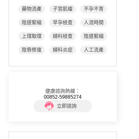
藥物流產
子宮肌瘤
不孕不育
陰道緊縮
早孕檢查
人流時間
上環取環
婦科檢查
陰道緊縮
陰唇修復
婦科炎症
人工流產
健康諮詢熱線：
00852-59885274
立即諮詢