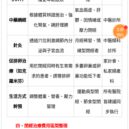
氣血兩虛、肝
根據體質辨證施治，強
中藥調經
鬱、因情緒或
中醫診所
化腎氣、調肝理脾
12
立即
壓力閉經
預約
通過穴位刺激調節內分
月經稀發、情
中醫婦科
針灸
泌與子宮血流
緒型閉經者
診所
促排卵治
家計會、
用於閉經同時有生育需
多囊卵巢或卵
療（如克
私家婦產
求的患者，誘導排卵
巢功能低下者
羅米芬）
科
運動員型閉
所有醫院
生活方式
調整體重、營養、壓力
經、節食型閉
皆建議同
幹預
管理
經
步執行
四、閉經治療費用區間整理