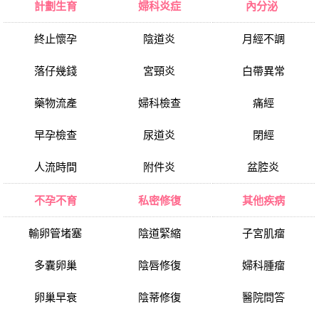
計劃生育
婦科炎症
內分泌
終止懷孕
陰道炎
月經不調
落仔幾錢
宮頸炎
白帶異常
藥物流產
婦科檢查
痛經
早孕檢查
尿道炎
閉經
人流時間
附件炎
盆腔炎
不孕不育
私密修復
其他疾病
輸卵管堵塞
陰道緊縮
子宮肌瘤
多囊卵巢
陰唇修復
婦科腫瘤
卵巢早衰
陰蒂修復
醫院問答