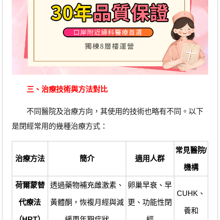
三、治療技術與方法對比
不同醫院及治療方向，其使用的技術也略有不同。以下
是閉經常用的幾種治療方式：
常見醫院/
治療方法
簡介
適用人群
機構
荷爾蒙替
透過藥物補充雌激素、
卵巢早衰、早
CUHK、
代療法
黃體酮，恢複月經與減
更、功能性閉
養和
（HRT）
緩更年期症狀
經