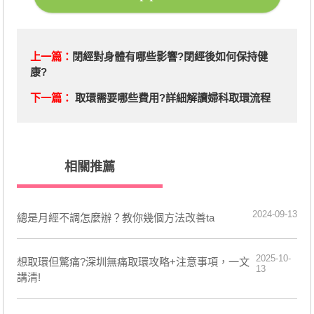
上一篇：
閉經對身體有哪些影響?閉經後如何保持健
康?
下一篇：
取環需要哪些費用?詳細解讀婦科取環流程
相關推薦
2024-09-13
總是月經不調怎麼辦？教你幾個方法改善ta
2025-10-
想取環但驚痛?深圳無痛取環攻略+注意事項，一文
13
講清!