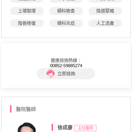
上環取環
婦科檢查
陰道緊縮
陰唇修復
婦科炎症
人工流產
健康諮詢熱線：
00852-59885274
立即諮詢
醫院醫師
徐成康
主任醫師