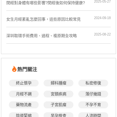
2025-05-27
閉經對身體有哪些影響?閉經後如何保持健康?
2024-09-18
女生月經紊亂怎麼回事，這些原因比較常見
2025-08-22
深圳取環手術費用、過程、複原期全攻略
熱門關注
終止懷孕
婦科腫瘤
私密修復
月經不調
宮頸疾病
落仔幾錢
藥物流產
子宮肌瘤
不孕不育
陰道緊縮
早孕檢查
人流時間