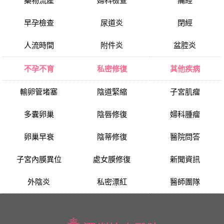
藥物流產
婦科檢查
痛經
早孕檢查
尿道炎
閉經
人流時間
附件炎
盆腔炎
不孕不育
私密修復
其他疾病
輸卵管堵塞
陰道緊縮
子宮肌瘤
多囊卵巢
陰唇修復
婦科腫瘤
卵巢早衰
陰蒂修復
醫院問答
子宮內膜異位
處女膜修復
新聞資訊
外陰炎
私密漂紅
醫師團隊