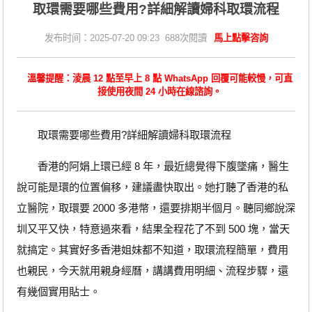
取環需要哪些費用?詳細解讀婦科取環流程
发布时间：2025-07-20 09:23 688次閱讀
馬上點擊咨詢
溫馨提醒：淩晨 12 點至早上 8 點 WhatsApp 回覆可能較慢，可直
接使用夜間 24 小時在線諮詢。
取環需要哪些費用?詳細解讀婦科取環流程
香港的阿娟上環已經 8 年，最近總覺得下腹墜痛，醫生
說可能是環的位置偏移，建議盡快取出。她打聽了香港的私
立醫院，取環要 2000 多港幣，還要排期半個月。聽同鄉說深
圳又平又快，特意過來看，結果全程花了不到 500 塊，當天
就搞定。其實好多香港姐妹都不知道，取環流程簡單，費用
也親民，今天就用親身經曆，講講費用明細、流程步驟，還
有幾個實用貼士。