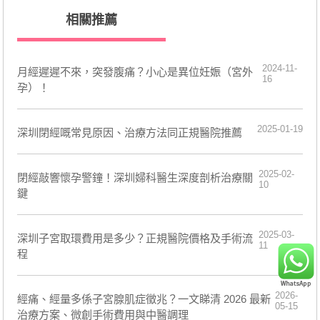
相關推薦
2024-11-
月經遲遲不來，突發腹痛？小心是異位妊娠（宮外
16
孕）！
2025-01-19
​深圳閉經嘅常見原因、治療方法同正規醫院推薦
2025-02-
閉經敲響懷孕警鐘！深圳婦科醫生深度剖析治療關
10
鍵
2025-03-
深圳子宮取環費用是多少？正規醫院價格及手術流
11
程
2026-
經痛、經量多係子宮腺肌症徵兆？一文睇清 2026 最新
05-15
治療方案、微創手術費用與中醫調理