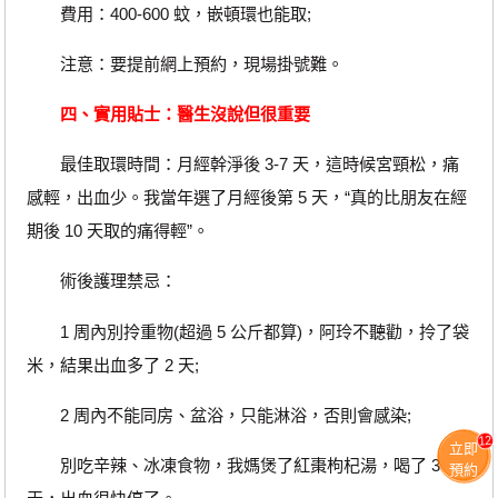
費用：400-600 蚊，嵌頓環也能取;
注意：要提前網上預約，現場掛號難。
四、實用貼士：醫生沒說但很重要
最佳取環時間：月經幹淨後 3-7 天，這時候宮頸松，痛
感輕，出血少。我當年選了月經後第 5 天，“真的比朋友在經
期後 10 天取的痛得輕”。
術後護理禁忌：
1 周內別拎重物(超過 5 公斤都算)，阿玲不聽勸，拎了袋
米，結果出血多了 2 天;
2 周內不能同房、盆浴，只能淋浴，否則會感染;
12
立即
別吃辛辣、冰凍食物，我媽煲了紅棗枸杞湯，喝了 3
預約