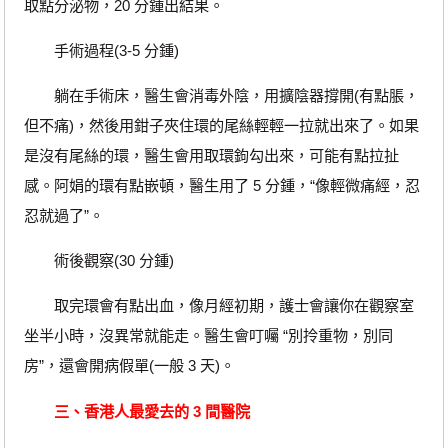
取點分泌物，20 分鍾出結果。
手術過程(3-5 分鍾)
躺在手術床，醫生會消毒外陰，用擴陰器撐開(有點脹，
但不痛)，然後用鉗子夾住環的尾絲輕輕一拉就出來了。如果
是沒有尾絲的環，醫生會用取環鉤勾出來，可能有點拉扯
感。阿娟的環有點嵌頓，醫生用了 5 分鍾，“像輕微痛經，忍
忍就過了”。
術後觀察(30 分鍾)
取完環會有點出血，像月經初期，護士會讓你在觀察室
坐半小時，沒異常就能走。醫生會叮囑 “別拎重物，別同
房”，還會開病假單(一般 3 天)。
三、香港人最愛去的 3 間醫院