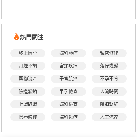
熱門關注
終止懷孕
婦科腫瘤
私密修復
月經不調
宮頸疾病
落仔幾錢
藥物流產
子宮肌瘤
不孕不育
陰道緊縮
早孕檢查
人流時間
上環取環
婦科檢查
陰道緊縮
陰唇修復
婦科炎症
人工流產