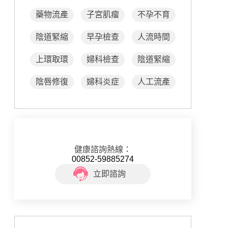
藥物流產
子宮肌瘤
不孕不育
陰道緊縮
早孕檢查
人流時間
上環取環
婦科檢查
陰道緊縮
陰唇修復
婦科炎症
人工流產
健康諮詢熱線：
00852-59885274
立即諮詢