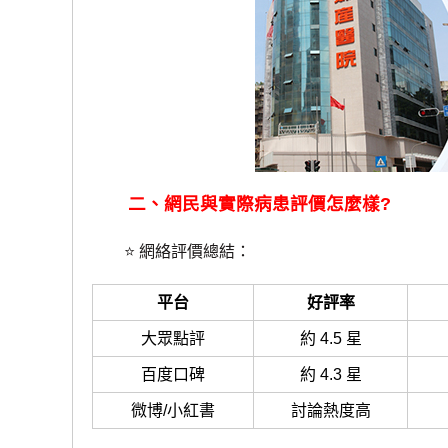
二、網民與實際病患評價怎麼樣?
⭐ 網絡評價總結：
平台
好評率
大眾點評
約 4.5 星
百度口碑
約 4.3 星
微博/小紅書
討論熱度高