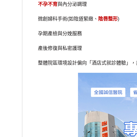
不孕不育
與內分泌調理
微創婦科手術(如陰道緊緻、
陰唇整形
)
孕期產檢與分娩服務
產後修復與私密護理
整體院區環境設計偏向「酒店式就診體驗」，非