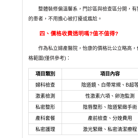
整體裝修偏溫馨系，門診區與檢查區分開，有獨
的患者，不用擔心被打擾或尷尬。
四、價格收費透明嗎?值不值得?
作為私立婦產醫院，怡康的價格比公立略高，但
格範圍(僅供參考)：
項目類別
項目內容
婦科檢查
陰道鏡、白帶常規、B超
激素檢測
性激素六項、卵泡監測
私密整形
陰唇整形、陰道緊緻手術
產科套餐
產前檢查、分娩費用
私密護理
激光緊緻、私密清潔療程