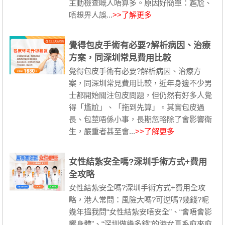
主動檢查嘅人唔算多。原因好簡單：尷尬、
唔想畀人誤...
>>了解更多
覺得包皮手術有必要?解析病因、治療
方案，同深圳常見費用比較
覺得包皮手術有必要?解析病因、治療方
案，同深圳常見費用比較，近年身邊不少男
士都開始關注包皮問題，但仍然有好多人覺
得「尷尬」、「拖到先算」。其實包皮過
長、包莖唔係小事，長期忽略除了會影響衛
生，嚴重者甚至會...
>>了解更多
女性結紮安全嗎?深圳手術方式+費用
全攻略
女性結紮安全嗎?深圳手術方式+費用全攻
略，港人常問：風險大嗎?可逆嗎?幾錢?呢
幾年搵我問“女性結紮安唔安全”、“會唔會影
響身體”、“深圳做幾多錢”的港女真系愈來愈