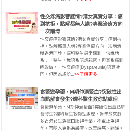
性交疼痛影響感情?港女真實分享：痛
到抗拒，點解都無人講?專業治療方向
一次講清
性交疼痛影響感情?港女真實分享：痛到抗
拒，點解都無人講?專業治療方向一次講清,
喺香港門診，婦科醫生最常聽到一句說話
系：「醫生，我唔系唔想親密，但真系痛到
唔敢做。」性交疼痛(Dyspareunia)唔算冷
門，但因為尷尬...
>>了解更多
食緊避孕藥，M期仲滴緊血?突破性出
血點解會發生?婦科醫生教你點處理
食緊避孕藥，M期仲滴緊血?突破性出血點解
會發生?婦科醫生教你點處理，近年愈來愈
多香港女生選擇口服避孕藥，不單止為避
孕，有啲人更系為護膚、改善經痛、調經。