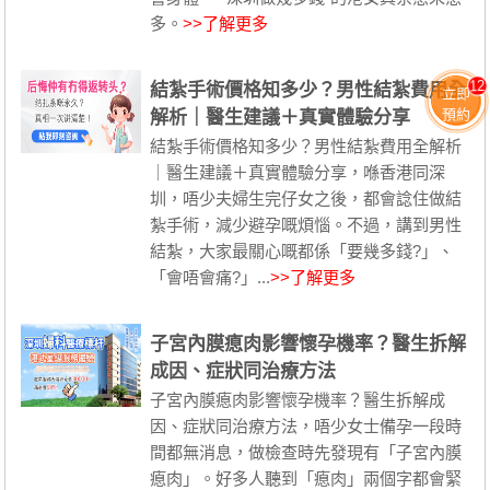
多。
>>了解更多
12
結紮手術價格知多少？男性結紮費用全
立即
預約
解析｜醫生建議＋真實體驗分享
結紮手術價格知多少？男性結紮費用全解析
｜醫生建議＋真實體驗分享，喺香港同深
圳，唔少夫婦生完仔女之後，都會諗住做結
紮手術，減少避孕嘅煩惱。不過，講到男性
結紮，大家最關心嘅都係「要幾多錢?」、
「會唔會痛?」...
>>了解更多
子宮內膜瘜肉影響懷孕機率？醫生拆解
成因、症狀同治療方法
子宮內膜瘜肉影響懷孕機率？醫生拆解成
因、症狀同治療方法，唔少女士備孕一段時
間都無消息，做檢查時先發現有「子宮內膜
瘜肉」。好多人聽到「瘜肉」兩個字都會緊