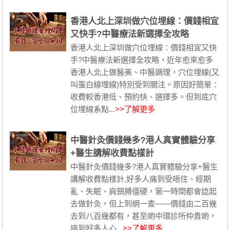
香港人北上深圳做穴位埋線：價錢相宜
又快手?中醫療法新選擇全攻略
香港人北上深圳做穴位埋線：價錢相宜又快
手?中醫療法新選擇全攻略，近年愈來愈多
香港人北上做醫美、中醫調理，穴位埋線(又
叫蛋白線埋線)特別受到關注。原因好簡單：
收費較香港低、預約快、選擇多。但到底穴
位埋線系點...
>>了解更多
中醫針灸價錢幾多?港人真實體驗分享
+醫生講解收費點樣計
中醫針灸價錢幾多?港人真實體驗分享+醫生
講解收費點樣計,好多人痛到受唔住、經期
亂、失眠、肩頸膊僵硬，第一時間都會諗起
去做針灸，但上到網一查——價錢由二百幾
去到八百幾都有，甚至啲中環診所仲貴啲，
搞到好多人心...
>>了解更多