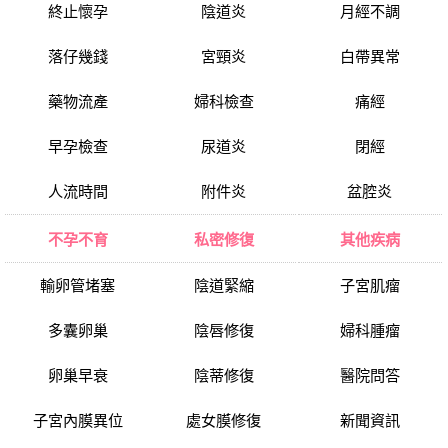
終止懷孕
陰道炎
月經不調
落仔幾錢
宮頸炎
白帶異常
藥物流產
婦科檢查
痛經
早孕檢查
尿道炎
閉經
人流時間
附件炎
盆腔炎
不孕不育
私密修復
其他疾病
輸卵管堵塞
陰道緊縮
子宮肌瘤
多囊卵巢
陰唇修復
婦科腫瘤
卵巢早衰
陰蒂修復
醫院問答
子宮內膜異位
處女膜修復
新聞資訊