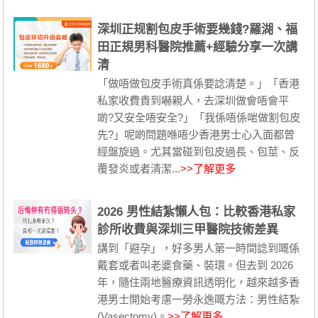
深圳正规割包皮手術要幾錢?羅湖、福
田正規男科醫院推薦+經驗分享一次講
清
「做唔做包皮手術真係要諗清楚。」「香港
私家收費貴到嚇親人，去深圳做會唔會平
啲?又安全唔安全?」「我係唔係啱做割包皮
先?」呢啲問題喺唔少香港男士心入面都曾
經盤旋過。尤其當碰到包皮過長、包莖、反
覆發炎或者清潔...
>>了解更多
2026 男性結紮懶人包：比較香港私家
診所收費與深圳三甲醫院技術差異
講到「避孕」，好多男人第一時間諗到嘅係
戴套或者叫老婆食藥、裝環。但去到 2026
年，隨住兩地醫療資訊透明化，越來越多香
港男士開始考慮一勞永逸嘅方法：男性結紮
(Vasectomy)。
>>了解更多