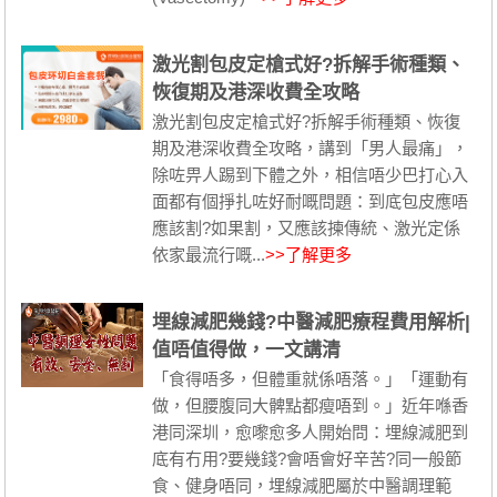
激光割包皮定槍式好?拆解手術種類、
恢復期及港深收費全攻略
激光割包皮定槍式好?拆解手術種類、恢復
期及港深收費全攻略，講到「男人最痛」，
除咗畀人踢到下體之外，相信唔少巴打心入
面都有個掙扎咗好耐嘅問題：到底包皮應唔
應該割?如果割，又應該揀傳統、激光定係
依家最流行嘅...
>>了解更多
埋線減肥幾錢?中醫減肥療程費用解析|
值唔值得做，一文講清
「食得唔多，但體重就係唔落。」「運動有
做，但腰腹同大髀點都瘦唔到。」近年喺香
港同深圳，愈嚟愈多人開始問：埋線減肥到
底有冇用?要幾錢?會唔會好辛苦?同一般節
食、健身唔同，埋線減肥屬於中醫調理範