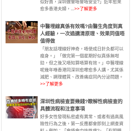
似好貴，深圳做會唔會唔安全?」近年愈來
愈多香港夫婦，...
>>了解更多
中醫埋線真係有效嗎?由醫生角度到真
人經驗，一次過講清原理、效果同值唔
值得做
「朋友話埋線好神奇，唔使成日針灸都可以
瘦身。」「做完第一個星期好似真係無咁
攰，但之後又唔知算唔算有效。」中醫埋線
呢幾年喺香港同深圳愈嚟愈多人講，尤其係
減肥、調理體質、改善痛症同內分泌問題。
>>了解更多
深圳性病檢查要幾錢?瞭解性病檢查的
具體流程和注意事項
好多女性發現私密處有異常、或者有過高風
險性行為之後，第一反應都會即刻上網查資
料。例如：「會唔會中咗性病?」「冇明顯