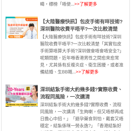
疇，標榜「唔使...
>>了解更多
【大陸醫療快訊】包皮手術有咩技術?
深圳醫院收費平唔平?一次比較清楚
【大陸醫療快訊】包皮手術有咩技術?深圳
醫院收費平唔平?一次比較清楚「其實包皮
手術算唔算大手術?深圳做會唔會唔安全?」
呢類問題，近年喺香港男性之間愈來愈常
見，尤其係有反複炎症、衛生困擾，或者准
備結婚、生BB嘅...
>>了解更多
深圳結紮手術大約幾多錢?實際收費、
流程同風險，一次講清
深圳結紮手術大約幾多錢?實際收費、流程
同風險，一次講清「生夠喇，但又唔想再成
日擔心中招。」「避孕藥食到怕，戴套又唔
穩定，結紮係咪一勞永逸?」「香港結紮好