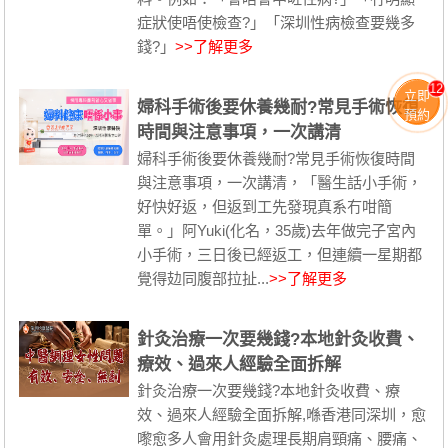
症狀使唔使檢查?」「深圳性病檢查要幾多
錢?」
>>了解更多
12
立即
婦科手術後要休養幾耐?常見手術恢復
預約
時間與注意事項，一次講清
婦科手術後要休養幾耐?常見手術恢復時間
與注意事項，一次講清，「醫生話小手術，
好快好返，但返到工先發現真系冇咁簡
單。」阿Yuki(化名，35歲)去年做完子宮內
小手術，三日後已經返工，但連續一星期都
覺得攰同腹部拉扯...
>>了解更多
針灸治療一次要幾錢?本地針灸收費、
療效、過來人經驗全面拆解
針灸治療一次要幾錢?本地針灸收費、療
效、過來人經驗全面拆解,喺香港同深圳，愈
嚟愈多人會用針灸處理長期肩頸痛、腰痛、