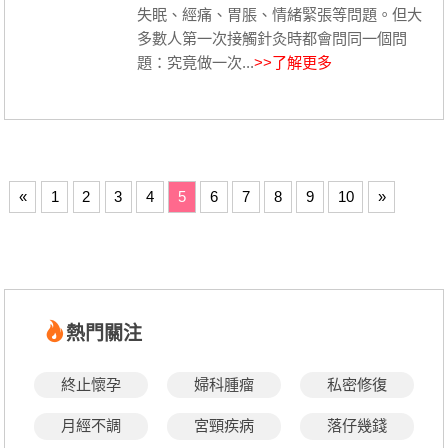
失眠、經痛、胃脹、情緒緊張等問題。但大
多數人第一次接觸針灸時都會問同一個問
題：究竟做一次...
>>了解更多
«
1
2
3
4
5
6
7
8
9
10
»
熱門關注
終止懷孕
婦科腫瘤
私密修復
月經不調
宮頸疾病
落仔幾錢