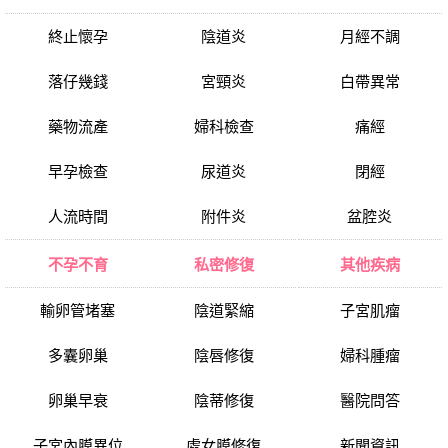
終止懷孕
陰道炎
月經不調
落仔幾錢
宮頸炎
白帶異常
藥物流產
婦科檢查
痛經
早孕檢查
尿道炎
閉經
人流時間
附件炎
盆腔炎
不孕不育
私密修復
其他疾病
輸卵管堵塞
陰道緊縮
子宮肌瘤
多囊卵巢
陰唇修復
婦科腫瘤
卵巢早衰
陰蒂修復
醫院問答
子宮內膜異位
處女膜修復
新聞資訊