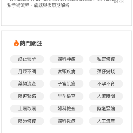
04-03
紮手術流程、痛感與復原期解析
熱門關注
終止懷孕
婦科腫瘤
私密修復
月經不調
宮頸疾病
落仔幾錢
藥物流產
子宮肌瘤
不孕不育
陰道緊縮
早孕檢查
人流時間
上環取環
婦科檢查
陰道緊縮
陰唇修復
婦科炎症
人工流產