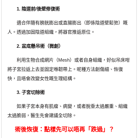
1. 陰道前/後壁修復術
適合伴隨有膀胱膨出或直腸膨出（即係陰道壁鬆弛）嘅
人。透過加固陰道組織，將器官推返原位。
2. 盆底懸吊術（微創）
利用生物合成網片（Mesh）或者自身組織，好似吊床咁
將子宮拉返上去並固定喺韌帶上。呢種方法創傷細、恢復
快，且唔會改變女性嘅生理結構。
3. 子宮切除術
如果子宮本身有肌瘤、病變，或者脫垂太過嚴重、組織
太過脆弱，醫生先會建議全切除。
術後恢復：點樣先可以唔再「跌過」？