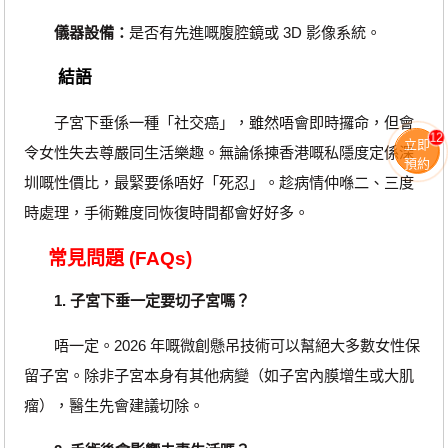
儀器設備：
是否有先進嘅腹腔鏡或 3D 影像系統。
結語
子宮下垂係一種「社交癌」，雖然唔會即時攞命，但會
12
立即
令女性失去尊嚴同生活樂趣。無論係揀香港嘅私隱度定係深
預約
圳嘅性價比，最緊要係唔好「死忍」。趁病情仲喺二、三度
時處理，手術難度同恢復時間都會好好多。
常見問題 (FAQs)
1. 子宮下垂一定要切子宮嗎？
唔一定。2026 年嘅微創懸吊技術可以幫絕大多數女性保
留子宮。除非子宮本身有其他病變（如子宮內膜增生或大肌
瘤），醫生先會建議切除。