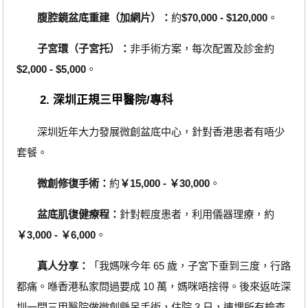
腹腔鏡盆底重建（加網片）：
約
$70,000 - $120,000
。
子宮環（子宮托）：
非手術方案，每次配置及診金約
$2,000 - $5,000
。
2. 深圳正規三甲醫院/專科
深圳近年大力發展微創盆底中心，針對香港患者有唔少
套餐。
微創修復手術：
約
￥15,000 - ￥30,000
。
盆底肌復健療程：
針對輕度患者，利用儀器理療，約
￥3,000 - ￥6,000
。
真人分享：
「我媽咪今年 65 歲，子宮下垂到三度，行路
都痛。喺香港私家問過要成 10 萬，媽咪唔捨得。後來返咗深
圳一間三甲醫院做微創懸吊手術，住院 3 日，連埋所有檢查