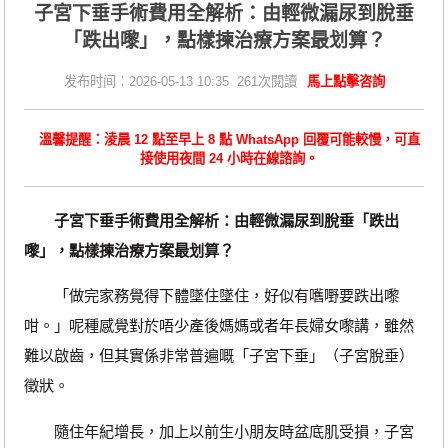
子宮下垂手術費用全解析：由輕微漏尿到脫垂
「跌出嚟」，點樣揀治療方案最划算？
发布时间：2026-05-13 10:35 261次閱讀
馬上點擊咨詢
溫馨提醒：淩晨 12 點至早上 8 點 WhatsApp 回覆可能較慢，可直
接使用夜間 24 小時在線諮詢。
子宮下垂手術費用全解析：由輕微漏尿到脫垂「跌出
嚟」，點樣揀治療方案最划算？
「做完家務覺得下體墜住墜住，好似有嚿嘢要跌出嚟
咁。」呢種感覺對於唔少產後媽媽或者年長婦女嚟講，雖然
難以啟齒，但其實係非常普遍嘅「子宮下垂」（子宮脫垂）
徵狀。
隨住年紀增長，加上以前生小朋友時盆底肌受損，子宮