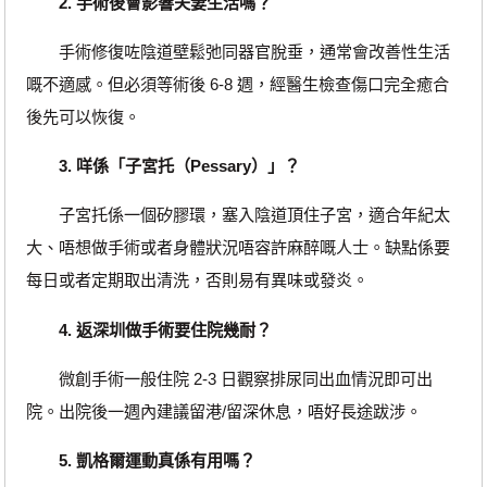
2. 手術後會影響夫妻生活嗎？
手術修復咗陰道壁鬆弛同器官脫垂，通常會改善性生活
嘅不適感。但必須等術後 6-8 週，經醫生檢查傷口完全癒合
後先可以恢復。
3. 咩係「子宮托（Pessary）」？
子宮托係一個矽膠環，塞入陰道頂住子宮，適合年紀太
大、唔想做手術或者身體狀況唔容許麻醉嘅人士。缺點係要
每日或者定期取出清洗，否則易有異味或發炎。
4. 返深圳做手術要住院幾耐？
微創手術一般住院 2-3 日觀察排尿同出血情況即可出
院。出院後一週內建議留港/留深休息，唔好長途跋涉。
5. 凱格爾運動真係有用嗎？