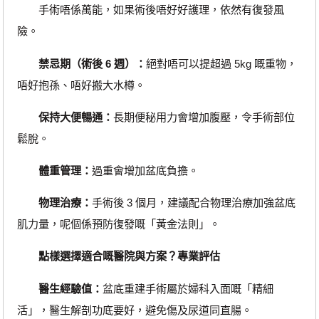
手術唔係萬能，如果術後唔好好護理，依然有復發風
險。
禁忌期（術後 6 週）：
絕對唔可以提超過 5kg 嘅重物，
唔好抱孫、唔好搬大水樽。
保持大便暢通：
長期便秘用力會增加腹壓，令手術部位
鬆脫。
體重管理：
過重會增加盆底負擔。
物理治療：
手術後 3 個月，建議配合物理治療加強盆底
肌力量，呢個係預防復發嘅「黃金法則」。
點樣選擇適合嘅醫院與方案？專業評估
醫生經驗值：
盆底重建手術屬於婦科入面嘅「精細
活」，醫生解剖功底要好，避免傷及尿道同直腸。