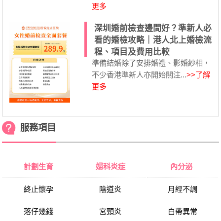
更多
深圳婚前檢查邊間好？準新人必
看的婚檢攻略｜港人北上婚檢流
程、項目及費用比較
準備結婚除了安排婚禮、影婚紗相，
不少香港準新人亦開始關注...
>>了解
更多
服務項目
計劃生育
婦科炎症
內分泌
終止懷孕
陰道炎
月經不調
落仔幾錢
宮頸炎
白帶異常