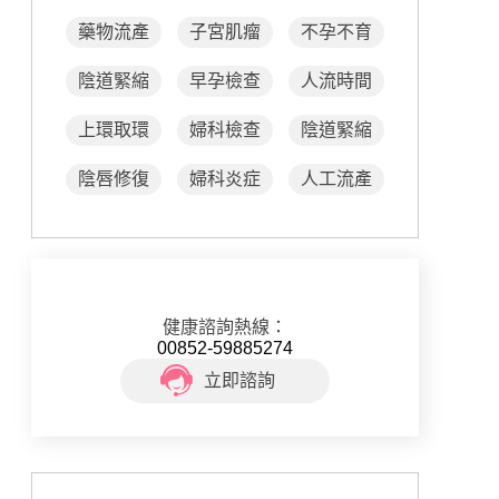
藥物流產
子宮肌瘤
不孕不育
陰道緊縮
早孕檢查
人流時間
上環取環
婦科檢查
陰道緊縮
陰唇修復
婦科炎症
人工流產
健康諮詢熱線：
00852-59885274
立即諮詢