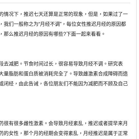
情况下，推迟七天还算是正常的现象，但是，如果过了一
，我们一般称之为“月经不调”，每位女性推迟月经的原因都
，那么推迟月经的原因有哪些?下面一起来看看。
去减肥。节食时间过长，很容易导致月经不调。研究表
大量脂肪和蛋白质被消耗完全了。导致雌激素合成障碍而造
或闭经，由此告诫，各位朋友们不能因为减肥而不顾及自己
很有很多雌性激素。会导致月经紊乱，推迟或者提早来月
药的女性，那个月的经期会变得紊乱，月经推迟是属于正常