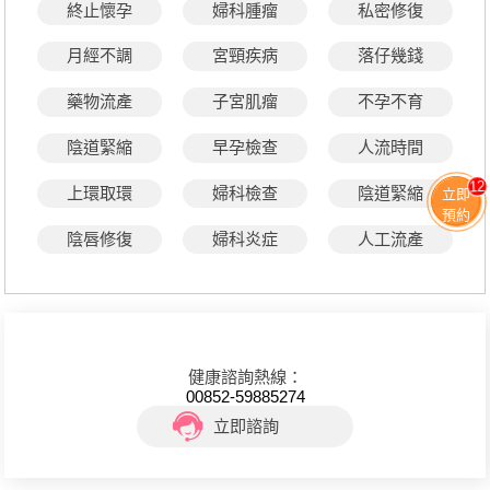
終止懷孕
婦科腫瘤
私密修復
月經不調
宮頸疾病
落仔幾錢
藥物流產
子宮肌瘤
不孕不育
陰道緊縮
早孕檢查
人流時間
12
上環取環
婦科檢查
陰道緊縮
立即
預約
陰唇修復
婦科炎症
人工流產
健康諮詢熱線：
00852-59885274
立即諮詢