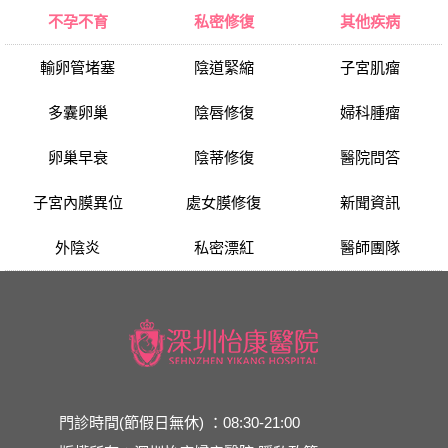
不孕不育
私密修復
其他疾病
輸卵管堵塞
陰道緊縮
子宮肌瘤
多囊卵巢
陰唇修復
婦科腫瘤
卵巢早衰
陰蒂修復
醫院問答
子宮內膜異位
處女膜修復
新聞資訊
外陰炎
私密漂紅
醫師團隊
門診時間(節假日無休) ：08:30-21:00