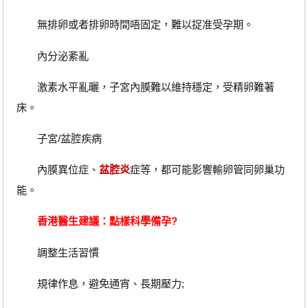
無排卵或者排卵時間唔固定，難以捉准受孕期。
內分泌紊亂
激素水平亂曬，子宮內膜難以維持穩定，受精卵難著
床。
子宮/盆腔疾病
內膜異位症、
盆腔炎
症等，都可能影響輸卵管同卵巢功
能。
香港醫生建議：點樣科學備孕?
調整生活習慣
規律作息，避免通宵、長期壓力;