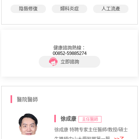
陰唇修復
婦科炎症
人工流產
健康諮詢熱線：
00852-59885274
立即諮詢
醫院醫師
徐成康
主任醫師
徐成康 特聘专家主任醫師/教授/碩士
生導師中山大學附屬第一醫...
>>了