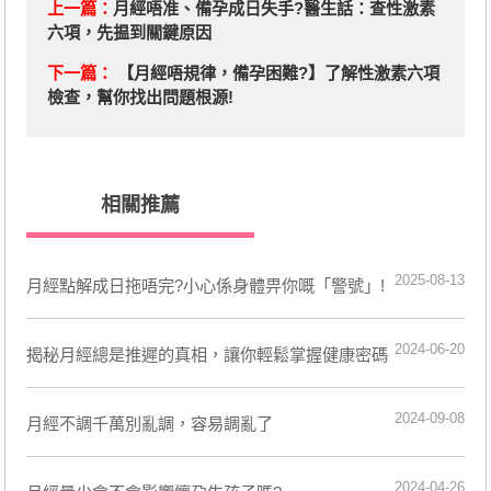
上一篇：
月經唔准、備孕成日失手?醫生話：查性激素
六項，先揾到關鍵原因
下一篇：
【月經唔規律，備孕困難?】了解性激素六項
檢查，幫你找出問題根源!
相關推薦
2025-08-13
月經點解成日拖唔完?小心係身體畀你嘅「警號」!
2024-06-20
揭秘月經總是推遲的真相，讓你輕鬆掌握健康密碼
2024-09-08
月經不調千萬別亂調，容易調亂了
2024-04-26