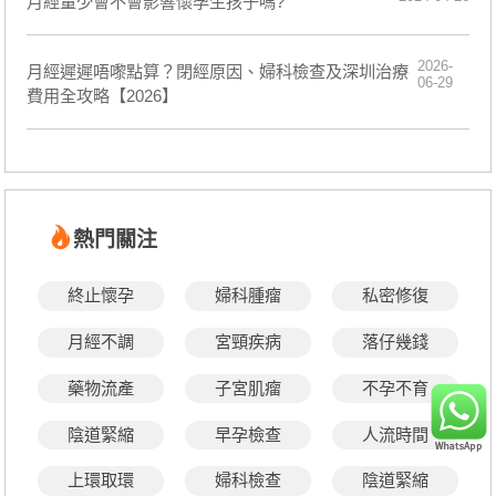
月經量少會不會影響懷孕生孩子嗎?
2026-
月經遲遲唔嚟點算？閉經原因、婦科檢查及深圳治療
06-29
費用全攻略【2026】
熱門關注
終止懷孕
婦科腫瘤
私密修復
月經不調
宮頸疾病
落仔幾錢
藥物流產
子宮肌瘤
不孕不育
陰道緊縮
早孕檢查
人流時間
上環取環
婦科檢查
陰道緊縮