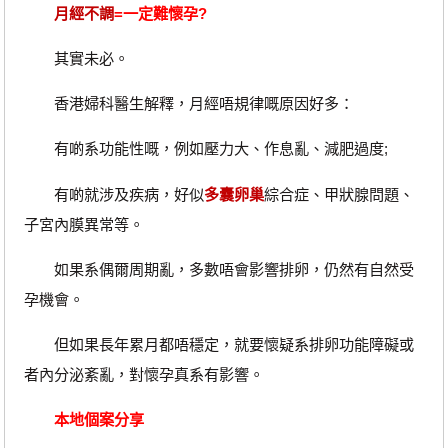
月經不調
=一定難懷孕?
其實未必。
香港婦科醫生解釋，月經唔規律嘅原因好多：
有啲系功能性嘅，例如壓力大、作息亂、減肥過度;
有啲就涉及疾病，好似
多囊卵巢
綜合症、甲狀腺問題、
子宮內膜異常等。
如果系偶爾周期亂，多數唔會影響排卵，仍然有自然受
孕機會。
但如果長年累月都唔穩定，就要懷疑系排卵功能障礙或
者內分泌紊亂，對懷孕真系有影響。
本地個案分享