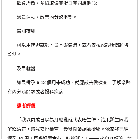
飲食均衡，多攝取優質蛋白質同維他命;
適量運動，改善內分泌平衡。
監測排卵
可以用排卵試紙、量基礎體溫，或者去私家診所做超聲
監測。
及早就醫
如果備孕 6-12 個月未成功，就應該去做檢查，了解系咪
有內分泌問題或者婦科疾病。
患者評價
「我以前成日以為月經亂就代表唔生得，結果醫生同我
解釋清楚，幫我安排檢查，最後開藥調節排卵。依家我已經
懷孕 14 周，真系好慶幸冇一味拖延。」—— 來自九龍的 L女