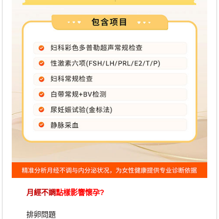
月經不調
點樣影響懷孕?
排卵問題