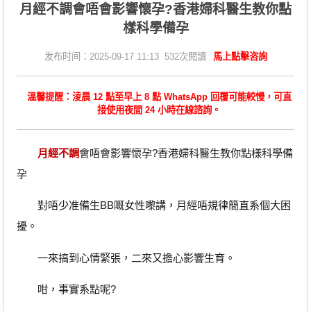
月經不調會唔會影響懷孕?香港婦科醫生教你點
樣科學備孕
发布时间：2025-09-17 11:13 532次閱讀
馬上點擊咨詢
溫馨提醒：淩晨 12 點至早上 8 點 WhatsApp 回覆可能較慢，可直
接使用夜間 24 小時在線諮詢。
月經不調
會唔會影響懷孕?香港婦科醫生教你點樣科學備
孕
對唔少准備生BB嘅女性嚟講，月經唔規律簡直系個大困
擾。
一來搞到心情緊張，二來又擔心影響生育。
咁，事實系點呢?