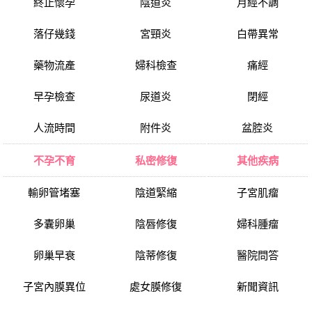
終止懷孕
陰道炎
月經不調
落仔幾錢
宮頸炎
白帶異常
藥物流產
婦科檢查
痛經
早孕檢查
尿道炎
閉經
人流時間
附件炎
盆腔炎
不孕不育
私密修復
其他疾病
輸卵管堵塞
陰道緊縮
子宮肌瘤
多囊卵巢
陰唇修復
婦科腫瘤
卵巢早衰
陰蒂修復
醫院問答
子宮內膜異位
處女膜修復
新聞資訊