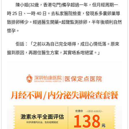
陳小姐(32歲，香港屯門)備孕超過一年，但月經周期一
時 25 日、一時 40 日。去私家醫院檢查，發現系多囊卵巢導
致排卵稀少。經過醫生開藥+超聲監測排卵，半年後順利自然
懷孕。
佢話：「之前以為自己完全唔得，成日心情低落。原來
揾到原因，再跟住醫生方案，其實唔系咁絕望。」