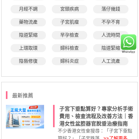
月經不調
宮頸疾病
落仔幾錢
藥物流產
子宮肌瘤
不孕不育
陰道緊縮
早孕檢查
人流時間
上環取環
婦科檢查
陰道緊縮
陰唇修復
婦科炎症
人工流產
最新推薦
子宮下垂點算好？專家分析手術
費用、檢查流程及改善方法｜香
港女性盆腔器官脫垂治療指南
不少香港女性會搜尋：「子宮下垂點
算好？」「子宮跌落...
>>了解更多