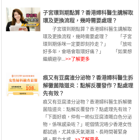
子宮環到期點算？香港婦科醫生講解取
環及更換流程，幾時需要處理？
子宮環到期點算？香港婦科醫生講解取
環及更換流程，幾時需要處理？ 「子宮
環到期係咪一定要即刻拎走？」 「放咗
好多年，會唔會取環好痛？」 「如果想
繼續避孕...
>>了解更多
痕又有豆腐渣分泌物？香港婦科醫生拆
解黴菌陰道炎：點解反覆發作？點處理
先有效？
痕又有豆腐渣分泌物？香港婦科醫生拆解黴
菌陰道炎：點解反覆發作？點處理先有效？
「下面好痕，仲有一啲似豆腐渣嘅白色分泌
物，係咪感染咗？」呢個情況唔少香港女性
都試過，尤其係天氣潮濕、長時間著緊身
褲、壓力大或...
>>了解更多