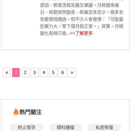
原因、檢查流程及醫生建議，月經遲來幾
日、經期突然變長、經量忽多忽少，很多女
性都曾經遇過。但不少人會覺得：「可能最
近壓力大，等下個月就正常。」其實，月經
變化有時只是...
>>了解更多
«
1
2
3
4
5
6
»
熱門關注
終止懷孕
婦科腫瘤
私密修復