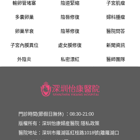
輸卵管堵塞
陰道緊縮
子宮肌瘤
多囊卵巢
陰唇修復
婦科腫瘤
卵巢早衰
陰蒂修復
醫院問答
子宮內膜異位
處女膜修復
新聞資訊
外陰炎
私密漂紅
醫師團隊
門診時間(節假日無休) ：08:30-21:00
版權所有：深圳怡康婦産醫院
隱私政策
醫院地址：深圳市羅湖區紅桂路1018號(離羅湖口