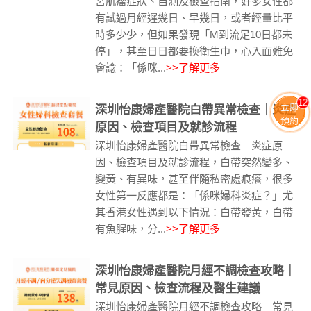
宮肌瘤症狀、自測及檢查指南，好多女性都
有試過月經遲幾日、早幾日，或者經量比平
時多少少，但如果發現「M到流足10日都未
停」，甚至日日都要換衛生巾，心入面難免
會諗：「係咪...
>>了解更多
12
立即
深圳怡康婦產醫院白帶異常檢查｜炎症
預約
原因、檢查項目及就診流程
深圳怡康婦產醫院白帶異常檢查｜炎症原
因、檢查項目及就診流程，白帶突然變多、
變黃、有異味，甚至伴隨私密處痕癢，很多
女性第一反應都是：「係咪婦科炎症？」尤
其香港女性遇到以下情況：白帶發黃，白帶
有魚腥味，分...
>>了解更多
深圳怡康婦產醫院月經不調檢查攻略｜
常見原因、檢查流程及醫生建議
深圳怡康婦產醫院月經不調檢查攻略｜常見