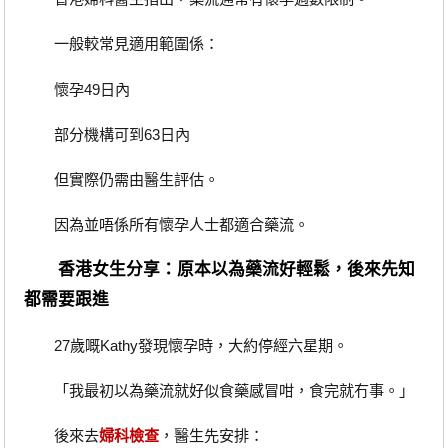
一般較常見適用範圍係：
懷孕49日內
部分機構可到63日內
但實際仍需由醫生評估。
因為並唔係所有懷孕人士都適合藥流。
香港女生分享：原本以為藥流好輕鬆，後來先知
都需要跟進
27歲嘅Kathy發現懷孕時，大約停經六星期。
「我最初以為藥流就好似食藥感冒咁，食完就冇事。」
後來去
婦科檢查
，醫生先安排：