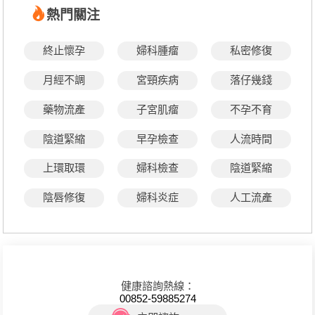
熱門關注
終止懷孕
婦科腫瘤
私密修復
月經不調
宮頸疾病
落仔幾錢
藥物流產
子宮肌瘤
不孕不育
陰道緊縮
早孕檢查
人流時間
上環取環
婦科檢查
陰道緊縮
陰唇修復
婦科炎症
人工流產
健康諮詢熱線：
00852-59885274