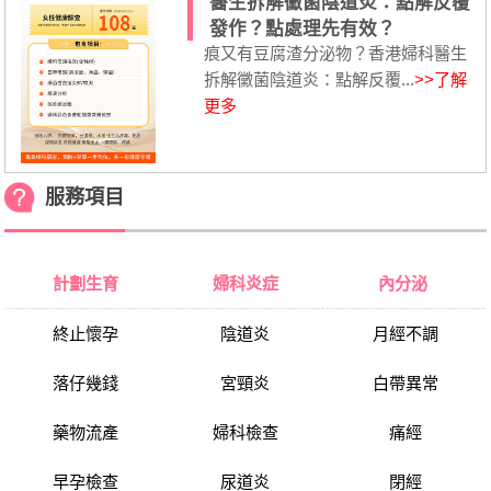
醫生拆解黴菌陰道炎：點解反覆
發作？點處理先有效？
痕又有豆腐渣分泌物？香港婦科醫生
拆解黴菌陰道炎：點解反覆...
>>了解
更多
服務項目
計劃生育
婦科炎症
內分泌
終止懷孕
陰道炎
月經不調
落仔幾錢
宮頸炎
白帶異常
藥物流產
婦科檢查
痛經
早孕檢查
尿道炎
閉經