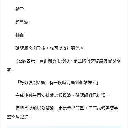
驗孕
超聲波
抽血
確認屬宮內孕後，先可以安排藥流。
Kathy表示，真正開始服藥後，第二階段宮縮感其實幾明
顯。
「好似強烈M痛，有一段時間痛到想縮埋。」
完成後醫生再安排覆診超聲波，確認組織已排清。
佢坦言以前以為藥流一定比手術簡單，但原來都需要完
整醫療跟進。