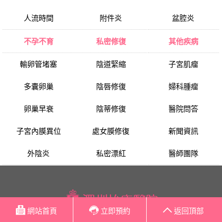
人流時間
附件炎
盆腔炎
不孕不育
私密修復
其他疾病
輸卵管堵塞
陰道緊縮
子宮肌瘤
多囊卵巢
陰唇修復
婦科腫瘤
卵巢早衰
陰蒂修復
醫院問答
子宮內膜異位
處女膜修復
新聞資訊
外陰炎
私密漂紅
醫師團隊
網站首頁
立即預約
返回頂部