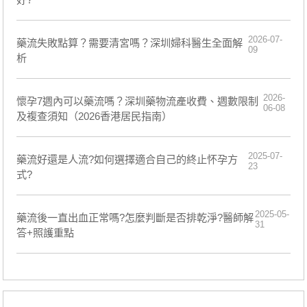
2026-07-
藥流失敗點算？需要清宮嗎？深圳婦科醫生全面解
09
析
2026-
懷孕7週內可以藥流嗎？深圳藥物流產收費、週數限制
06-08
及複查須知（2026香港居民指南）
2025-07-
藥流好還是人流?如何選擇適合自己的終止怀孕方
23
式?
2025-05-
藥流後一直出血正常嗎?怎麼判斷是否排乾淨?醫師解
31
答+照護重點