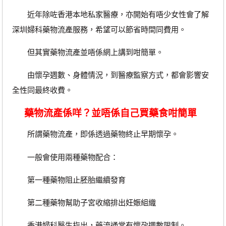
近年除咗香港本地私家醫療，亦開始有唔少女性會了解
深圳婦科藥物流產服務，希望可以節省時間同費用。
但其實藥物流產並唔係網上講到咁簡單。
由懷孕週數、身體情況，到醫療監察方式，都會影響安
全性同最終收費。
藥物流產係咩？並唔係自己買藥食咁簡單
所謂藥物流產，即係透過藥物終止早期懷孕。
一般會使用兩種藥物配合：
第一種藥物阻止胚胎繼續發育
第二種藥物幫助子宮收縮排出妊娠組織
香港婦科醫生指出，藥流通常有懷孕週數限制。