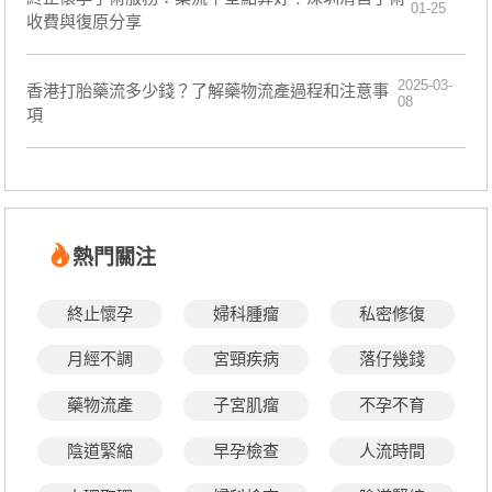
01-25
收費與復原分享
2025-03-
香港打胎藥流多少錢？了解藥物流產過程和注意事
08
項
熱門關注
終止懷孕
婦科腫瘤
私密修復
月經不調
宮頸疾病
落仔幾錢
藥物流產
子宮肌瘤
不孕不育
陰道緊縮
早孕檢查
人流時間