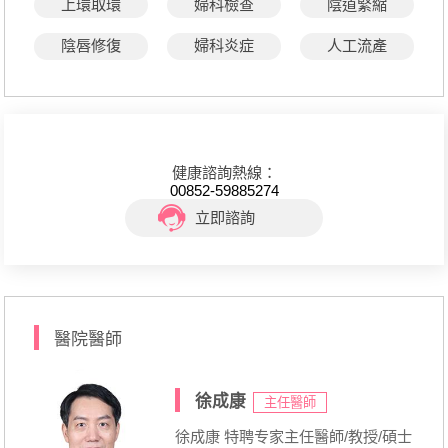
上環取環
婦科檢查
陰道緊縮
陰唇修復
婦科炎症
人工流產
健康諮詢熱線：
00852-59885274
立即諮詢
醫院醫師
徐成康
主任醫師
徐成康 特聘专家主任醫師/教授/碩士