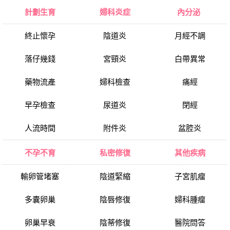
計劃生育
婦科炎症
內分泌
終止懷孕
陰道炎
月經不調
落仔幾錢
宮頸炎
白帶異常
藥物流產
婦科檢查
痛經
早孕檢查
尿道炎
閉經
人流時間
附件炎
盆腔炎
不孕不育
私密修復
其他疾病
輸卵管堵塞
陰道緊縮
子宮肌瘤
多囊卵巢
陰唇修復
婦科腫瘤
卵巢早衰
陰蒂修復
醫院問答