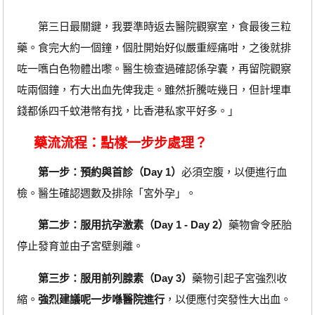
第三日最關鍵，我要準時返去醫院觀察室，食最後三粒
藥。食完大約一個鐘，個肚開始好似嚴重經痛咁，之後就排
咗一嚿白色物體出嚟。醫生檢查過確認係孕囊，再留院觀察
咗兩個鐘，冇大出血先俾我走。雖然折騰咗幾日，但計埋車
錢都係四千蚊港幣有找，比香港私家平好多。」
藥流流程：點樣一步步處理？
第一步：預約與首診（Day 1）
必須空腹，以便進行血
檢。醫生確認週數及排除「宮外孕」。
第二步：服用抗孕激素（Day 1 - Day 2）
藥物會令胚胎
停止發育並由子宮壁剝離。
第三步：服用前列腺素（Day 3）
藥物引起子宮強烈收
縮。
強烈建議呢一步喺醫院進行
，以便應付突發性大出血。