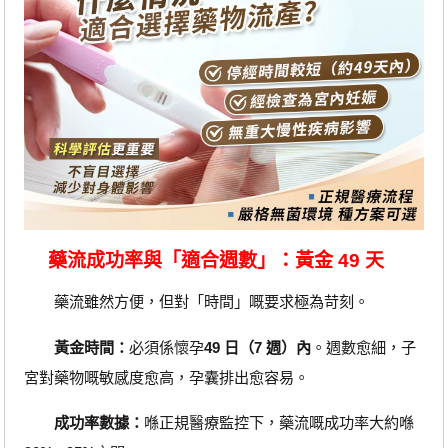
藥流成功率與「適合週數」：黃金 49 天
藥流雖然方便，但對「時間」嘅要求極為苛刻。
黃金時間：
必須係懷孕
49 日（7 週）內
。週數愈細，子
宮對藥物嘅敏感度愈高，孕囊排出愈容易。
成功率數據：
喺正規醫療監控下，藥流嘅成功率大約喺