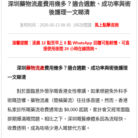
深圳藥物流產費用幾多？適合週數、成功率與術
後護理一文睇清
发布时间：2026-05-13 08:30 195次閱讀
馬上點擊咨詢
溫馨提醒：淩晨 12 點至早上 8 點 WhatsApp 回覆可能較慢，可直
接使用夜間 24 小時在線諮詢。
深圳
藥物流產
費用幾多？適合週數、成功率與術後護理
一文睇清
對於面臨意外懷孕嘅香港女性嚟講，如果想避免外科手
術嘅恐懼，藥物流產（簡稱藥流）往往係首選。然而，香港
私家診所嘅藥流收費通常由 $8,000 起跳，家計會又經常面臨
排期爆滿嘅問題。相比之下，深圳嘅醫療體系因為流程快、
收費透明，成為咗唔少港人嘅替代方案。