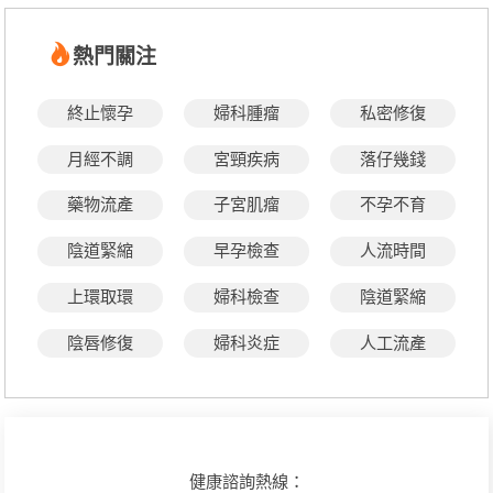
熱門關注
終止懷孕
婦科腫瘤
私密修復
月經不調
宮頸疾病
落仔幾錢
藥物流產
子宮肌瘤
不孕不育
陰道緊縮
早孕檢查
人流時間
上環取環
婦科檢查
陰道緊縮
陰唇修復
婦科炎症
人工流產
健康諮詢熱線：