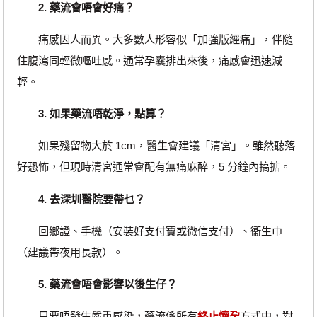
2. 藥流會唔會好痛？
痛感因人而異。大多數人形容似「加強版經痛」，伴隨
住腹瀉同輕微嘔吐感。通常孕囊排出來後，痛感會迅速減
輕。
3. 如果藥流唔乾淨，點算？
如果殘留物大於 1cm，醫生會建議「清宮」。雖然聽落
好恐怖，但現時清宮通常會配有無痛麻醉，5 分鐘內搞掂。
4. 去深圳醫院要帶乜？
回鄉證、手機（安裝好支付寶或微信支付）、衞生巾
（建議帶夜用長款）。
5. 藥流會唔會影響以後生仔？
只要唔發生嚴重感染，藥流係所有
終止懷孕
方式中，對