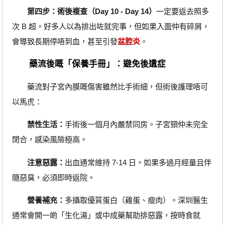
第四步：術後複查（Day 10 - Day 14）
一定要返去照多
次 B 超。好多人以為排出咗就完事，但如果入面仲有碎屑，
會導致長期停唔到血，甚至引發
盆腔炎
。
藥流後嘅「保養手冊」：避免後遺症
藥流對子宮內膜嘅傷害雖然比手術細，但術後護理唔可
以馬虎：
禁性生活：
手術後一個月內嚴禁同房。子宮頸仲未完全
閉合，感染風險極高。
注意惡露：
出血通常維持 7-14 日。如果多過月經量且伴
隨惡臭，必須即時返院。
營養補充：
多攝取優質蛋白（雞蛋、瘦肉）。深圳醫生
通常會開一啲「生化湯」或中成藥幫助排惡露，按時食就