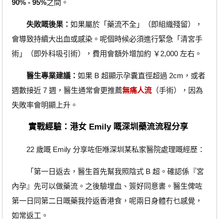
90% - 95%
之間。
失敗嘅後果：
如果屬於「藥流不全」（即組織殘留），
會導致持續大出血或感染。呢個時候必須進行緊急「清宮手
術」（即外科吸引術），費用會額外增加約 ￥2,000 左右。
醫生專業建議：
如果 B 超顯示孕囊直徑超過 2cm，或者
週數接近 7 週，醫生通常會更推薦
無痛人流
（手術），因為
失敗率會明顯上升。
實戰經驗：港女 Emily 嘅深圳藥流流程分享
22 歲嘅 Emily 分享咗佢喺深圳某私家醫院處理嘅經歷：
「第一日返去，醫生首先幫我照陰式 B 超。確認係『宮
內孕』先可以做藥流。之後驗埋血、簽好同意書。醫生俾咗
第一日同第二日嘅藥我拎返香港食，呢兩日身體冇乜感覺，
如常返工。