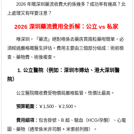
2026 年嘅深圳藥流收費大約係幾多？成功率有幾高？北
上處理又有咩要注意？
2026 深圳藥流費用全拆解：公立 vs 私家
喺深圳，「藥流」絕對唔係去藥房買兩粒藥咁簡單，必
須經過嚴格嘅醫生評估。費用主要由三個部分組成：術前檢
查、藥物費、術後複查。
1. 公立醫院（例如：深圳市婦幼、港大深圳醫
院）
公立醫院嘅收費受物價局嚴格監管，性價比最高。
預算範圍：
￥1,500 - ￥2,500。
費用細項：
包含掛號、B 超、驗血（HCG/孕酮）、心電
圖、藥物（通常係米非司酮 + 米索前列醇）。