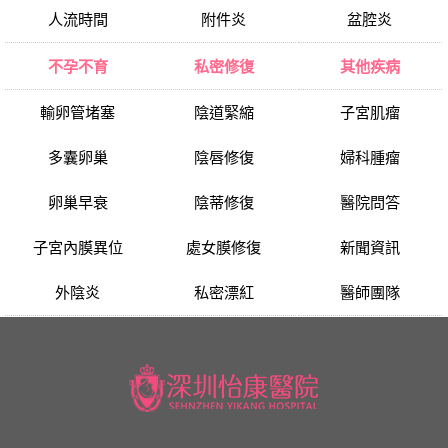
人流時間
附件炎
盆腔炎
不孕不育
私密修復
其他疾病
輸卵管堵塞
陰道緊縮
子宮肌瘤
多囊卵巢
陰唇修復
婦科腫瘤
卵巢早衰
陰蒂修復
醫院問答
子宮內膜異位
處女膜修復
新聞資訊
外陰炎
私密漂紅
醫師團隊