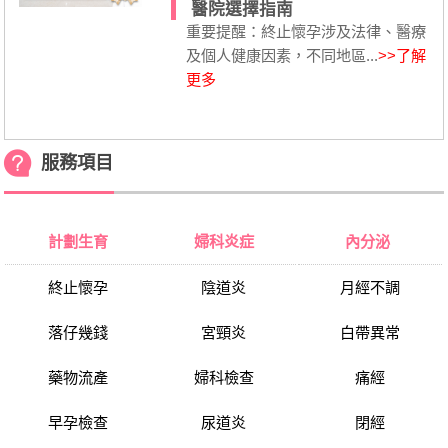
醫院選擇指南
重要提醒：終止懷孕涉及法律、醫療
及個人健康因素，不同地區...
>>了解
更多
服務項目
計劃生育
婦科炎症
內分泌
終止懷孕
陰道炎
月經不調
落仔幾錢
宮頸炎
白帶異常
藥物流產
婦科檢查
痛經
早孕檢查
尿道炎
閉經