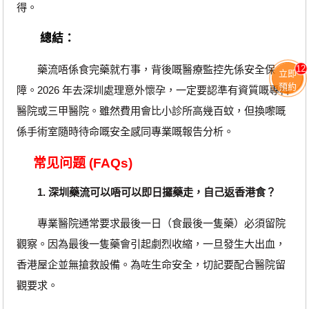
得。
總結：
藥流唔係食完藥就冇事，背後嘅醫療監控先係安全保
12
立即
預約
障。2026 年去深圳處理意外懷孕，一定要認準有資質嘅專科
醫院或三甲醫院。雖然費用會比小診所高幾百蚊，但換嚟嘅
係手術室隨時待命嘅安全感同專業嘅報告分析。
常见问题 (FAQs)
1. 深圳藥流可以唔可以即日攞藥走，自己返香港食？
專業醫院通常要求最後一日（食最後一隻藥）必須留院
觀察。因為最後一隻藥會引起劇烈收縮，一旦發生大出血，
香港屋企並無搶救設備。為咗生命安全，切記要配合醫院留
觀要求。