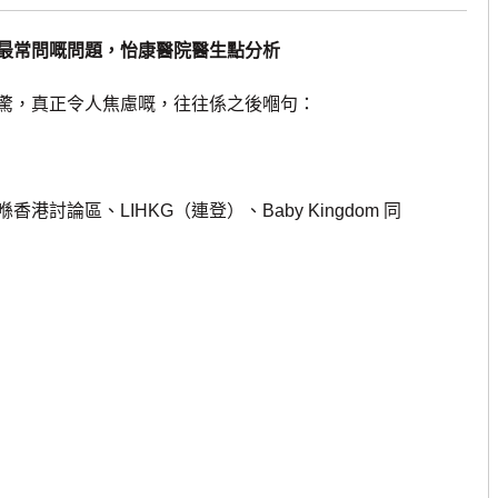
最常問嘅問題，怡康醫院醫生點分析
，真正令人焦慮嘅，往往係之後嗰句：
區、LIHKG（連登）、Baby Kingdom 同