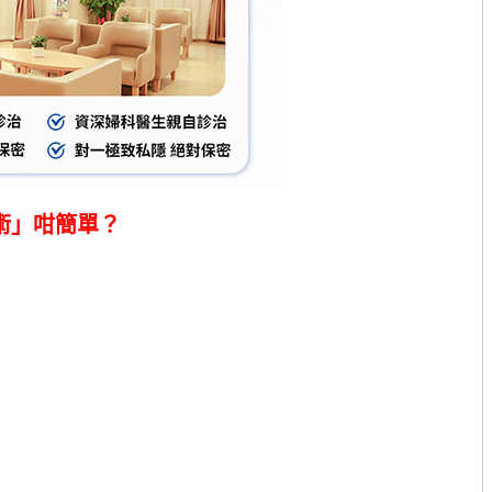
術」咁簡單？