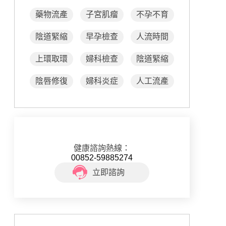
藥物流產
子宮肌瘤
不孕不育
陰道緊縮
早孕檢查
人流時間
上環取環
婦科檢查
陰道緊縮
陰唇修復
婦科炎症
人工流產
健康諮詢熱線：
00852-59885274
立即諮詢