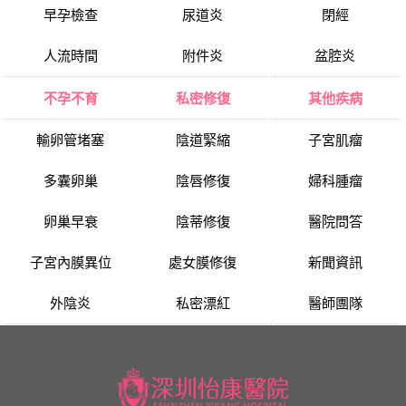
早孕檢查
尿道炎
閉經
人流時間
附件炎
盆腔炎
不孕不育
私密修復
其他疾病
輸卵管堵塞
陰道緊縮
子宮肌瘤
多囊卵巢
陰唇修復
婦科腫瘤
卵巢早衰
陰蒂修復
醫院問答
子宮內膜異位
處女膜修復
新聞資訊
外陰炎
私密漂紅
醫師團隊