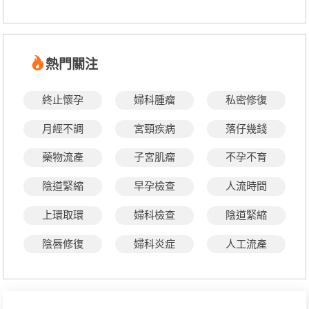
熱門關注
終止懷孕
婦科腫瘤
私密修復
月經不調
宮頸疾病
落仔幾錢
藥物流產
子宮肌瘤
不孕不育
陰道緊縮
早孕檢查
人流時間
上環取環
婦科檢查
陰道緊縮
陰唇修復
婦科炎症
人工流產