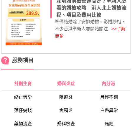
深圳婚前檢查邊間好？準新人必
看的婚檢攻略｜港人北上婚檢流
程、項目及費用比較
準備結婚除了安排婚禮、影婚紗相，
不少香港準新人亦開始關注...
>>了解
更多
服務項目
計劃生育
婦科炎症
內分泌
終止懷孕
陰道炎
月經不調
落仔幾錢
宮頸炎
白帶異常
藥物流產
婦科檢查
痛經