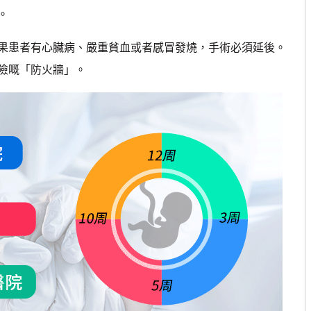
。
果患者有心臟病、嚴重貧血或者感冒發燒，手術必須延後。
險嘅「防火牆」。