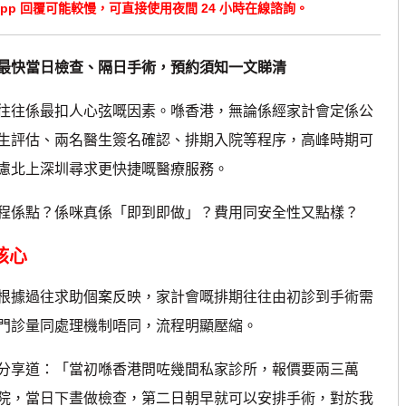
tsApp 回覆可能較慢，可直接使用夜間 24 小時在線諮詢。
最快當日檢查、隔日手術，預約須知一文睇清
往係最扣人心弦嘅因素。喺香港，無論係經家計會定係公
生評估、兩名醫生簽名確認、排期入院等程序，高峰時期可
慮北上深圳尋求更快捷嘅醫療服務。
係點？係咪真係「即到即做」？費用同安全性又點樣？
核心
據過往求助個案反映，家計會嘅排期往往由初診到手術需
門診量同處理機制唔同，流程明顯壓縮。
享道：「當初喺香港問咗幾間私家診所，報價要兩三萬
院，當日下晝做檢查，第二日朝早就可以安排手術，對於我