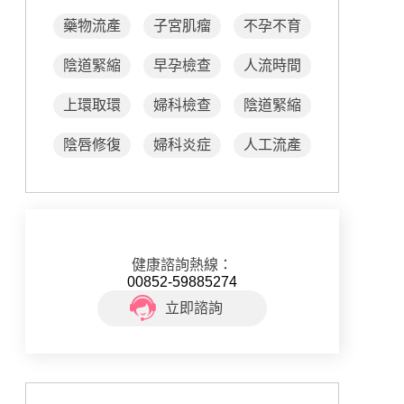
藥物流產
子宮肌瘤
不孕不育
陰道緊縮
早孕檢查
人流時間
上環取環
婦科檢查
陰道緊縮
陰唇修復
婦科炎症
人工流產
健康諮詢熱線：
00852-59885274
立即諮詢