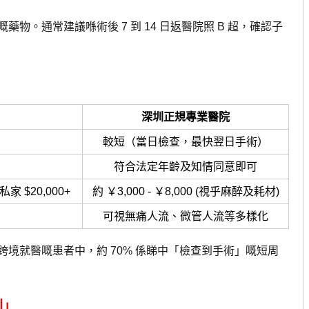
通常建議喺術後 7 到 14 日返醫院照 B 超，確認子
深圳正規專業醫院
較短（當日檢查，最快翌日手術）
符合法定年齡及知情同意即可
私家 $20,000+
約 ￥3,000 - ￥8,000 (視乎麻醉及耗材)
可視無痛人流、微管人流等多樣化
境就醫嘅患者中，約 70% 係睇中「檢查到手術」嘅短周
則」