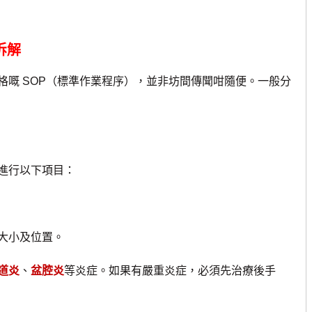
拆解
格嘅 SOP（標準作業程序），並非坊間傳聞咁隨便。一般分
）
進行以下項目：
大小及位置。
道炎
、
盆腔炎
等炎症。如果有嚴重炎症，必須先治療後手