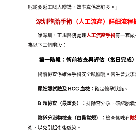
呢啲要返工嘅人嚟講，效率真係高好多。」
深圳墮胎手術
（人工流產）詳細流程
喺深圳，正規醫院處理
人工流產手術
有一套嚴
為以下三個階段：
第一階段：術前檢查與評估（當日完成
術前檢查係確保手術安全嘅關鍵。醫生會要求
尿妊娠試驗及 HCG 血檢：
確定懷孕狀態。
B 超檢查（最重要）：
排除宮外孕，確認胎囊
陰道分泌物檢查（白帶常規）：
檢查係咪有
陰
術，以免引起術後感染。