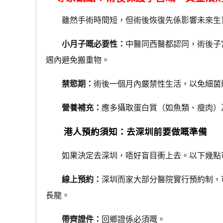
雖然手術時間短，但術後恢復先係影響未來生育
小月子嘅必要性：
中醫同西醫都認同，術後子宮
週內避免搬重物。
禁慾期：
術後一個月內嚴禁性生活，以免細菌
營養補充：
應多攝取蛋白質（如魚類、瘦肉）
港人預約須知：去深圳前要做嘅準備
如果決定去深圳，唔好盲目衝上去。以下幾點
線上預約：
深圳而家大部分醫院實行預約制，
長龍。
帶齊證件：
回鄉證係必須嘅。