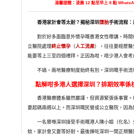
溫馨提醒：淩晨 12 點至早上 8 點 Wha
香港家計會等太耐？揭秘深圳
墮胎
手術流程：
對於好多面臨意外懷孕嘅香港女性嚟講，時間往
立醫院處理
終止懷孕
（
人工流產
），往往要經歷醫
能要等上三至四個禮拜。正因為咁，唔少港人會考
不過，兩地醫療制度始終有別。深圳嘅手術流程
點解咁多港人選擇深圳？排期效率係
香港醫療體系雖然嚴謹，但資源緊張係事實。根
要起碼兩週以上。而深圳嘅民營或公立醫院，因為
一名曾喺深圳接受手術嘅港人陳小姐（化名）分
蚊，家計會又要等好耐。最後揀咗深圳一間正規醫