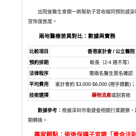
出院後醫生會開一啲幫助子宮收縮同預防感染嘅藥物。
宮恢復進度。
兩地醫療差異對比：數據與實務
比較項目
香港家計會 / 公立醫院
預約排期
較長（2-4 週不等）
法律程序
需兩名醫生簽名確認
平均費用
家計會約 $3,000-$6,000 (視乎週數)；
技術選擇
藥物流產
或刮宮術
數據參考：
根據深圳市衛健委相關行業觀察，跨
期轉換。
專家觀點：術後保護子宮嘅「黃金法