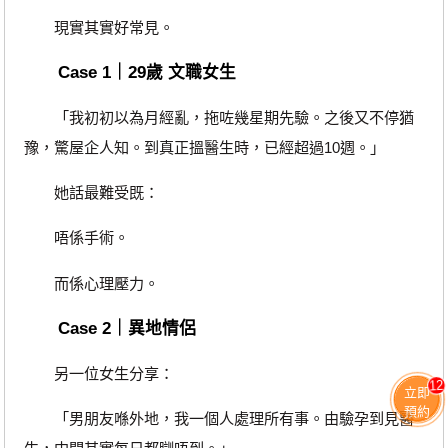
現實其實好常見。
Case 1｜29歲 文職女生
「我初初以為月經亂，拖咗幾星期先驗。之後又不停猶
豫，驚屋企人知。到真正搵醫生時，已經超過10週。」
她話最難受既：
唔係手術。
而係心理壓力。
Case 2｜異地情侶
另一位女生分享：
12
立即
預約
「男朋友喺外地，我一個人處理所有事。由驗孕到見醫