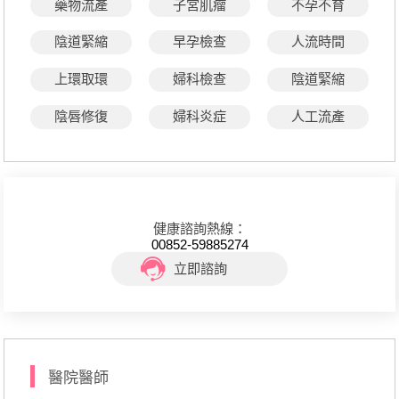
藥物流產
子宮肌瘤
不孕不育
陰道緊縮
早孕檢查
人流時間
上環取環
婦科檢查
陰道緊縮
陰唇修復
婦科炎症
人工流產
健康諮詢熱線：
00852-59885274
立即諮詢
醫院醫師