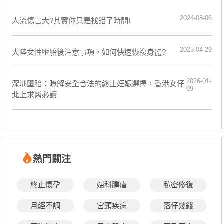
2024-08-06
​人流傷害大?其實你只是找錯了時間!
2025-04-29
大陸女性墮胎後注意事項，如何快速恢複身體?
2026-01-
深圳墮胎：瞭解安全合法的終止妊娠選擇，香港女仔
09
北上求醫必讀
熱門關注
終止懷孕
婦科腫瘤
私密修復
月經不調
宮頸疾病
落仔幾錢