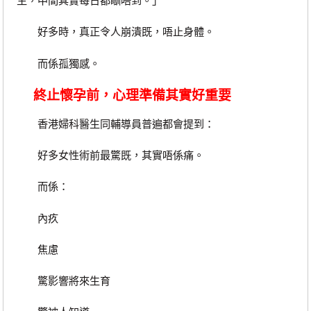
生，中間其實每日都瞓唔到。」
好多時，真正令人崩潰既，唔止身體。
而係孤獨感。
終止懷孕前，心理準備其實好重要
香港婦科醫生同輔導員普遍都會提到：
好多女性術前最驚既，其實唔係痛。
而係：
內疚
焦慮
驚影響將來生育