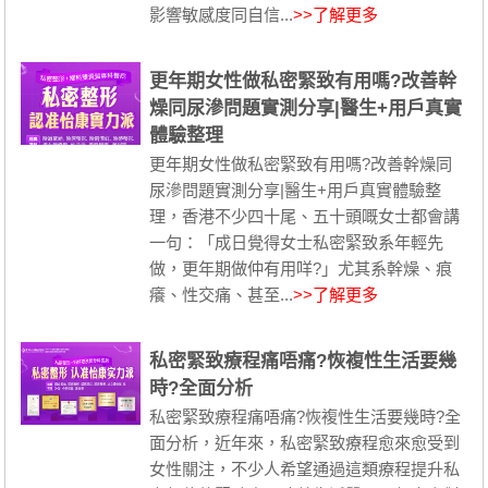
影響敏感度同自信...
>>了解更多
更年期女性做私密緊致有用嗎?改善幹
燥同尿滲問題實測分享|醫生+用戶真實
體驗整理
更年期女性做私密緊致有用嗎?改善幹燥同
尿滲問題實測分享|醫生+用戶真實體驗整
理，香港不少四十尾、五十頭嘅女士都會講
一句：「成日覺得女士私密緊致系年輕先
做，更年期做仲有用咩?」尤其系幹燥、痕
癢、性交痛、甚至...
>>了解更多
私密緊致療程痛唔痛?恢複性生活要幾
時?全面分析
私密緊致療程痛唔痛?恢複性生活要幾時?全
面分析，近年來，私密緊致療程愈來愈受到
女性關注，不少人希望通過這類療程提升私