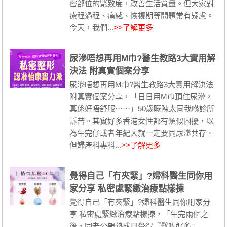
密部位的緊致度，改善生活質量。但大家對
療程過程、痛感、恢複期等問題常有疑慮。
今天，我們...
>>了解更多
尿滲唔想再用M巾?醫生教路3大實用解
決法 附真實個案分享
尿滲唔想再用M巾?醫生教路3大實用解決法
附真實個案分享，「日日用M巾頂住尿滲，
真係好唔舒服⋯⋯」50歲嘅陳太同我喺診所
訴苦。其實好多香港女性都有類似困擾，以
為生完仔或者年紀大就一定要同尿滲共存。
但婦產科專科...
>>了解更多
覺得自己「冇夾緊」?婦科醫生同你用
家分享 私密處緊緻治療點樣揀
覺得自己「冇夾緊」?婦科醫生同你用家分
享 私密處緊緻治療點樣揀，「生完兩個之
後，同老公親熱成日覺得『鬆咗好多』