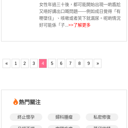
女性年過三十後，都可能開始出現一啲尷尬
又唔好講出口嘅問題——例如成日覺得「有
嘢墜住」、咳嗽或者笑下就漏尿。呢啲情況
好可能係「子...
>>了解更多
«
1
2
3
4
5
6
7
8
9
»
熱門關注
終止懷孕
婦科腫瘤
私密修復