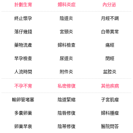
計劃生育
婦科炎症
內分泌
終止懷孕
陰道炎
月經不調
落仔幾錢
宮頸炎
白帶異常
藥物流產
婦科檢查
痛經
早孕檢查
尿道炎
閉經
人流時間
附件炎
盆腔炎
不孕不育
私密修復
其他疾病
輸卵管堵塞
陰道緊縮
子宮肌瘤
多囊卵巢
陰唇修復
婦科腫瘤
卵巢早衰
陰蒂修復
醫院問答