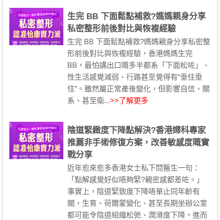
生完 BB 下面鬆點補救?媽媽親身分享
私密整形前後對比與恢複經驗
生完 BB 下面鬆點補救?媽媽親身分享私密整
形前後對比與恢複經驗，香港媽媽生完
BB，最怕講出口嘅多半都系「下面松咗」、
性生活感覺減弱、行路甚至覺得有“垂住垂
住”。雖然屬正常產後變化，但影響自信、關
系、甚至衛...
>>了解更多
陰道緊緻度下降點解決?香港婦科專家
推薦非手術修復方案，改善敏感度嘅實
戰分享
近年愈來愈多香港女士私下問醫生一句：
「點解感覺好似唔夠緊?親密感都差咗。」
事實上，陰道緊致度下降唔單止同年齡有
關，生育、荷爾蒙變化、甚至長期坐辦公室
都可能令陰道組織松弛、潤滑度下降，進而