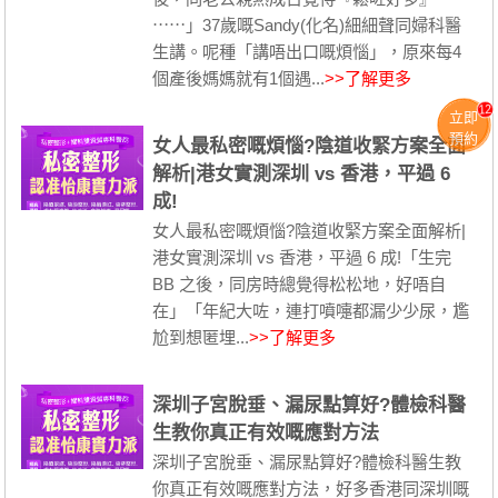
⋯⋯」37歲嘅Sandy(化名)細細聲同婦科醫
生講。呢種「講唔出口嘅煩惱」，原來每4
個產後媽媽就有1個遇...
>>了解更多
12
立即
預約
女人最私密嘅煩惱?陰道收緊方案全面
解析|港女實測深圳 vs 香港，平過 6
成!
女人最私密嘅煩惱?陰道收緊方案全面解析|
港女實測深圳 vs 香港，平過 6 成!「生完
BB 之後，同房時總覺得松松地，好唔自
在」「年紀大咗，連打噴嚏都漏少少尿，尷
尬到想匿埋...
>>了解更多
深圳子宮脫垂、漏尿點算好?體檢科醫
生教你真正有效嘅應對方法
深圳子宮脫垂、漏尿點算好?體檢科醫生教
你真正有效嘅應對方法，好多香港同深圳嘅