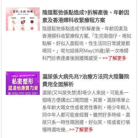
陰道鬆弛係點造成?拆解產後、年齡因
素及香港婦科收緊療程方案
陰道鬆弛係點造成?拆解產後、年齡因素及
香港婦科收緊療程方案,「生完兩個仔，唔知
點解，好似入面鬆咗，性生活同日常感覺都
唔同。」呢句話係阿May(35歲)第一次喺婦
科門診表達產後困擾嘅感受。
>>了解更多
漏尿係大病先兆?治療方法同大陸醫院
費用全面解析
漏尿(又叫尿失禁)對唔少人來說，可能系一
個唔方便講出口嘅問題。其實，漏尿唔單止
系年齡大嘅女性或者男性專利，唔少年輕人
同中年人都可能會經曆。雖然好多時候，漏
尿只系一時性嘅困擾，好似笑、咳或者打噴
嚏時漏咗幾...
>>了解更多