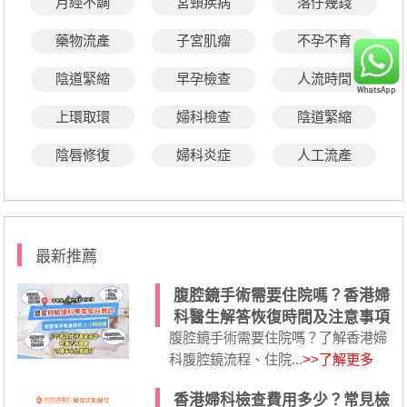
月經不調
宮頸疾病
落仔幾錢
藥物流產
子宮肌瘤
不孕不育
陰道緊縮
早孕檢查
人流時間
上環取環
婦科檢查
陰道緊縮
陰唇修復
婦科炎症
人工流產
最新推薦
腹腔鏡手術需要住院嗎？香港婦
科醫生解答恢復時間及注意事項
腹腔鏡手術需要住院嗎？了解香港婦
科腹腔鏡流程、住院...
>>了解更多
香港婦科檢查費用多少？常見檢