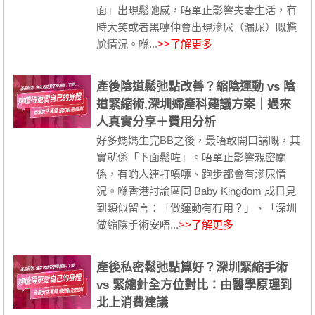
面」出現鬆弛感，唔單止影響夫妻生活，有
時大笑或者黑嚏仲會出現滲尿（漏尿）嘅尷
尬情況。喺...
>>了解更多
產後陰道鬆弛點改善？縮陰運動 vs 陰
道緊縮術,深圳婦產科建議方案｜過來
人真實分享＋費用分析
好多媽媽生完BB之後，最唔敢開口講嘅，其
實就係「下面鬆咗」。唔單止影響親密關
係，有啲人連打噴嚏、跑步都會有滲尿情
況。喺香港討論區同 Baby Kingdom 成日見
到類似留言：「做運動有冇用？」、「深圳
做縮陰手術安唔...
>>了解更多
產後私密鬆弛點算好？深圳緊縮手術
vs 緊縮針全方位對比：由醫學原理到
北上消費建議