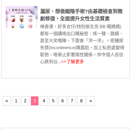
漏尿、想做縮陰手術?由基礎檢查到微
創修復，全面提升女性生活質素
喺香港，好多女仔(特別係生完 BB 嘅媽媽)
都有一個講唔出口嘅秘密：咳一聲、跳繩、
甚至大笑嗰陣，下面會「滲一滲」。呢種尿
失禁(Incontinence)嘅尷尬，加上私密處變得
鬆弛，唔單止影響兩性關係，仲令個人自信
心跌到谷...
>>了解更多
«
1
2
3
4
5
6
7
8
»