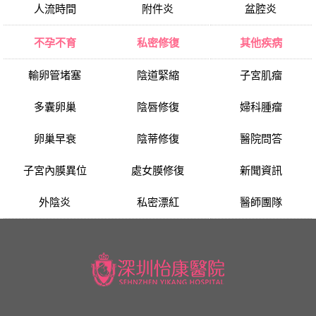
人流時間
附件炎
盆腔炎
不孕不育
私密修復
其他疾病
輸卵管堵塞
陰道緊縮
子宮肌瘤
多囊卵巢
陰唇修復
婦科腫瘤
卵巢早衰
陰蒂修復
醫院問答
子宮內膜異位
處女膜修復
新聞資訊
外陰炎
私密漂紅
醫師團隊