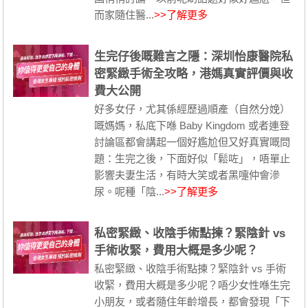
而家隨住醫...
>>了解更多
生完仔後嘅難言之隱：深圳怡康醫院私
密緊緻手術全攻略，港媽真實評價與收
費大公開
好多女仔，尤其係經歷過順產（自然分娩）
嘅媽媽，私底下喺 Baby Kingdom 或者連登
討論區都會講起一個好尷尬但又好真實嘅問
題：生完之後，下面好似「鬆咗」，唔單止
影響夫妻生活，有時大笑或者黑嚏仲會滲
尿。呢種「陰...
>>了解更多
私密緊緻、收陰手術點揀？緊陰針 vs
手術收緊，費用大概是多少呢？
私密緊緻、收陰手術點揀？緊陰針 vs 手術
收緊，費用大概是多少呢？唔少女性喺生完
小朋友，或者隨住年齡增長，都會發現「下