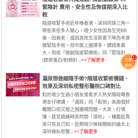
緊陰針 費用、安全性及恢復期深入比
較
陰道收緊手術近年喺香港、深圳同珠三角一
帶愈來愈多人關心，唔少女性因為生完BB
後、因衰老、或因為性生活質素下降而考慮
做緊陰手術。但市面上選擇多，價錢差異
大，到底「微創陰道緊緻術」同「緊陰針
12
立即
(膠原蛋白/射頻針...
>>了解更多
預約
漏尿想做縮陰手術?陰道收緊術價錢、
效果及深圳私密整形醫院口碑對比
對於唔少生過小朋友或者步入熟女階段嘅香
港女仔嚟講，「漏尿」同「鬆弛」係兩個好
難開口但又極之困擾嘅問題。大笑、打噴
嚏、甚至跳繩時突然間「濕咗」，種尷尬真
係只有自己知。近期唔少姊妹開始討論北上
深圳做私密整...
>>了解更多