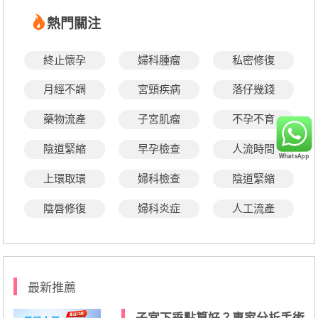
熱門關注
終止懷孕
婦科腫瘤
私密修復
月經不調
宮頸疾病
落仔幾錢
藥物流產
子宮肌瘤
不孕不育
陰道緊縮
早孕檢查
人流時間
上環取環
婦科檢查
陰道緊縮
陰唇修復
婦科炎症
人工流產
最新推薦