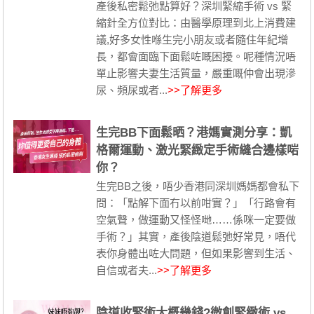
產後私密鬆弛點算好？深圳緊縮手術 vs 緊
縮針全方位對比：由醫學原理到北上消費建
議,好多女性喺生完小朋友或者隨住年紀增
長，都會面臨下面鬆咗嘅困擾。呢種情況唔
單止影響夫妻生活質量，嚴重嘅仲會出現滲
尿、頻尿或者...
>>了解更多
生完BB下面鬆晒？港媽實測分享：凱
格爾運動、激光緊緻定手術縫合邊樣啱
你？
生完BB之後，唔少香港同深圳媽媽都會私下
問：「點解下面冇以前咁實？」「行路會有
空氣聲，做運動又怪怪哋……係咪一定要做
手術？」其實，產後陰道鬆弛好常見，唔代
表你身體出咗大問題，但如果影響到生活、
自信或者夫...
>>了解更多
陰道收緊術大概幾錢?微創緊緻術 vs