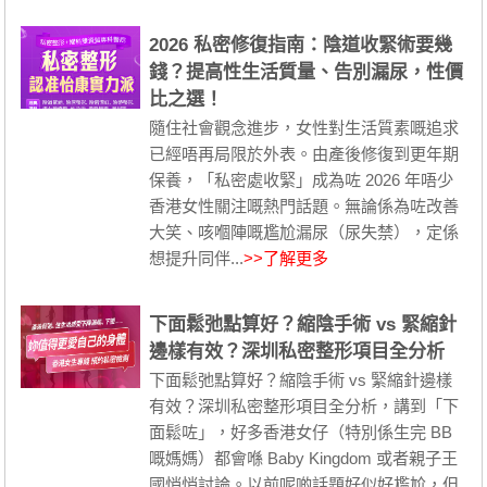
2026 私密修復指南：陰道收緊術要幾
錢？提高性生活質量、告別漏尿，性價
比之選！
隨住社會觀念進步，女性對生活質素嘅追求
已經唔再局限於外表。由產後修復到更年期
保養，「私密處收緊」成為咗 2026 年唔少
香港女性關注嘅熱門話題。無論係為咗改善
大笑、咳嗰陣嘅尷尬漏尿（尿失禁），定係
想提升同伴...
>>了解更多
下面鬆弛點算好？縮陰手術 vs 緊縮針
邊樣有效？深圳私密整形項目全分析
下面鬆弛點算好？縮陰手術 vs 緊縮針邊樣
有效？深圳私密整形項目全分析，講到「下
面鬆咗」，好多香港女仔（特別係生完 BB
嘅媽媽）都會喺 Baby Kingdom 或者親子王
國悄悄討論。以前呢啲話題好似好尷尬，但