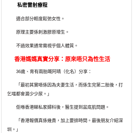
私密雷射療程
適合部分輕度鬆弛女性。
原理主要係刺激膠原增生。
不過效果通常需視乎個人體質。
香港媽媽真實分享：原來唔只為性生活
36歲、育有兩胎嘅阿晴（化名）分享：
「最初其實唔係因為夫妻生活，而係生完第二胎後，打
乞嗤都會漏少少尿。」
佢喺香港睇私家婦科後，醫生提到盆底肌問題。
「香港報價真係幾貴，加上要排時間。最後朋友介紹深
圳。」