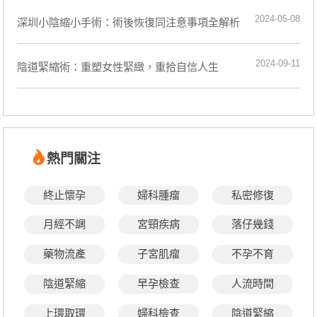
2024-05-08
深圳小陰縮小手術：術後恢復同注意事項全解析
2024-09-11
陰道緊縮術：重塑女性緊緻，重拾自信人生
熱門關注
終止懷孕
婦科腫瘤
私密修復
月經不調
宮頸疾病
落仔幾錢
藥物流產
子宮肌瘤
不孕不育
陰道緊縮
早孕檢查
人流時間
上環取環
婦科檢查
陰道緊縮