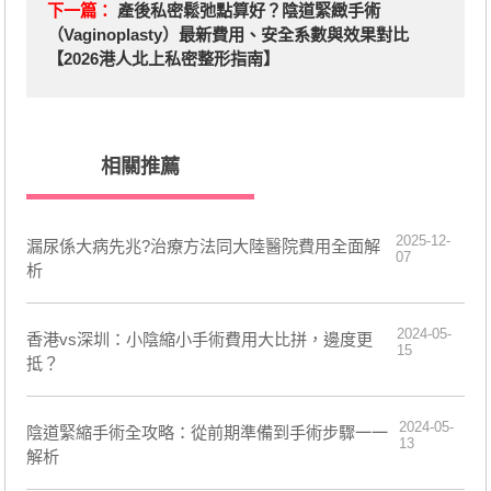
下一篇：
產後私密鬆弛點算好？陰道緊緻手術
（Vaginoplasty）最新費用、安全系數與效果對比
【2026港人北上私密整形指南】
相關推薦
2025-12-
漏尿係大病先兆?治療方法同大陸醫院費用全面解
07
析
2024-05-
​香港vs深圳：小陰縮小手術費用大比拼，邊度更
15
抵？
2024-05-
​陰道緊縮手術全攻略：從前期準備到手術步驟一一
13
解析