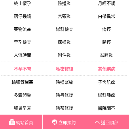
終止懷孕
陰道炎
月經不調
落仔幾錢
宮頸炎
白帶異常
藥物流產
婦科檢查
痛經
早孕檢查
尿道炎
閉經
人流時間
附件炎
盆腔炎
不孕不育
私密修復
其他疾病
輸卵管堵塞
陰道緊縮
子宮肌瘤
多囊卵巢
陰唇修復
婦科腫瘤
卵巢早衰
陰蒂修復
醫院問答
子宮內膜異位
處女膜修復
新聞資訊
網站首頁
立即預約
返回頂部