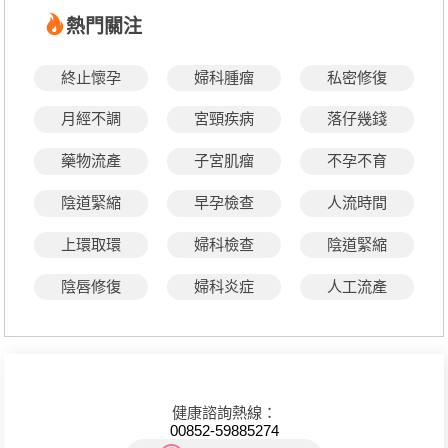
熱門關注
終止懷孕
婦科腫瘤
私密修復
月經不調
宮頸疾病
落仔幾錢
藥物流產
子宮肌瘤
不孕不育
陰道緊縮
早孕檢查
人流時間
上環取環
婦科檢查
陰道緊縮
陰唇修復
婦科炎症
人工流產
健康諮詢熱線：
00852-59885274