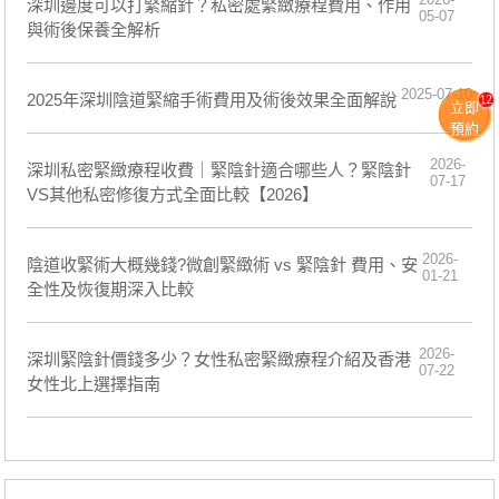
深圳邊度可以打緊縮針？私密處緊緻療程費用、作用
05-07
與術後保養全解析
2025-07-10
2025年深圳陰道緊縮手術費用及術後效果全面解說
12
立即
預約
2026-
深圳私密緊緻療程收費｜緊陰針適合哪些人？緊陰針
07-17
VS其他私密修復方式全面比較【2026】
2026-
陰道收緊術大概幾錢?微創緊緻術 vs 緊陰針 費用、安
01-21
全性及恢復期深入比較
2026-
深圳緊陰針價錢多少？女性私密緊緻療程介紹及香港
07-22
女性北上選擇指南