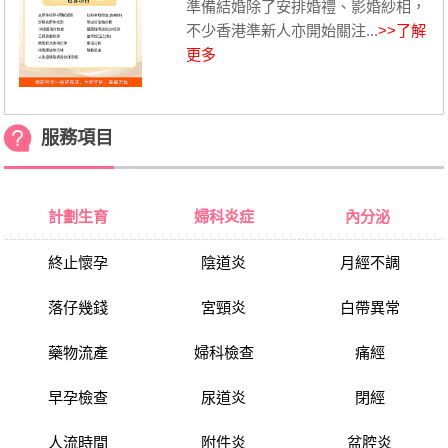
準備結婚除了安排婚禮、影婚紗相，
不少香港準新人亦開始關注...
>>了解
更多
服務項目
計劃生育
婦科炎症
內分泌
終止懷孕
陰道炎
月經不調
落仔幾錢
宮頸炎
白帶異常
藥物流產
婦科檢查
痛經
早孕檢查
尿道炎
閉經
人流時間
附件炎
盆腔炎