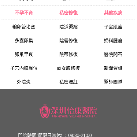
不孕不育
私密修復
其他疾病
輸卵管堵塞
陰道緊縮
子宮肌瘤
多囊卵巢
陰唇修復
婦科腫瘤
卵巢早衰
陰蒂修復
醫院問答
子宮內膜異位
處女膜修復
新聞資訊
外陰炎
私密漂紅
醫師團隊
門診時間(節假日無休) ：08:30-21:00