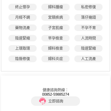
終止懷孕
婦科腫瘤
私密修復
月經不調
宮頸疾病
落仔幾錢
藥物流產
子宮肌瘤
不孕不育
陰道緊縮
早孕檢查
人流時間
上環取環
婦科檢查
陰道緊縮
陰唇修復
婦科炎症
人工流產
健康諮詢熱線：
00852-59885274
立即諮詢