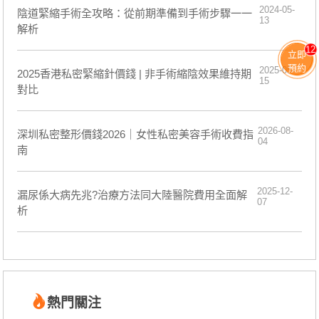
2024-05-
​陰道緊縮手術全攻略：從前期準備到手術步驟一一
13
解析
12
立即
預約
2025-05-
2025香港私密緊縮針價錢 | 非手術縮陰效果維持期
15
對比
2026-08-
深圳私密整形價錢2026｜女性私密美容手術收費指
04
南
2025-12-
漏尿係大病先兆?治療方法同大陸醫院費用全面解
07
析
熱門關注