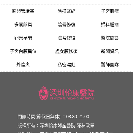
輸卵管堵塞
陰道緊縮
子宮肌瘤
多囊卵巢
陰唇修復
婦科腫瘤
卵巢早衰
陰蒂修復
醫院問答
子宮內膜異位
處女膜修復
新聞資訊
外陰炎
私密漂紅
醫師團隊
門診時間(節假日無休) ：08:30-21:00
版權所有：深圳怡康婦産醫院
隱私政策