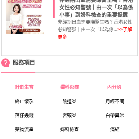
非經期出血需要睇醫生嗎？香港
女性必知警號｜由一次「以為係
小事」到婦科檢查的重要提醒
非經期出血需要睇醫生嗎？香港女性
必知警號｜由一次「以為係...
>>了解
更多
服務項目
計劃生育
婦科炎症
內分泌
終止懷孕
陰道炎
月經不調
落仔幾錢
宮頸炎
白帶異常
藥物流產
婦科檢查
痛經