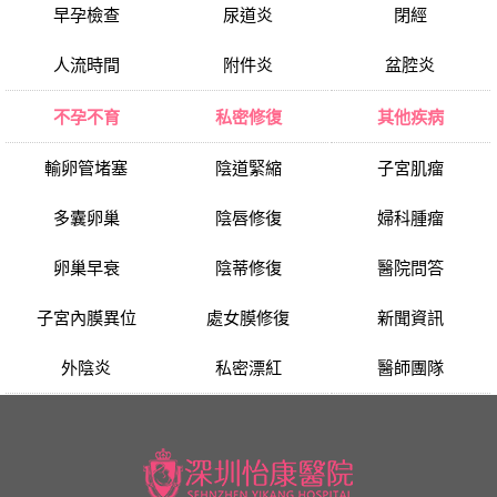
早孕檢查
尿道炎
閉經
人流時間
附件炎
盆腔炎
不孕不育
私密修復
其他疾病
輸卵管堵塞
陰道緊縮
子宮肌瘤
多囊卵巢
陰唇修復
婦科腫瘤
卵巢早衰
陰蒂修復
醫院問答
子宮內膜異位
處女膜修復
新聞資訊
外陰炎
私密漂紅
醫師團隊