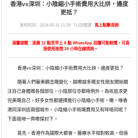
​香港vs深圳：小陰縮小手術費用大比拼，邊度
更抵？
发布时间：2024-05-15 11:28 713次閱讀
馬上點擊咨詢
溫馨提醒：淩晨 12 點至早上 8 點 WhatsApp 回覆可能較慢，可直
接使用夜間 24 小時在線諮詢。
香港vs深圳：小陰縮小手術費用大比拼，邊度更抵？
隨著人們審美觀念嘅變化，越嚟越多嘅女性朋友開始關
注自己身體嘅各個部位，小陰部位亦都唔例外。為咗追求更
完美嘅自己，好多女性都選擇進行小陰縮小手術。噉，喺香
港同深圳這兩個城市，小陰縮小手術嘅費用又有咩唔同呢？
下面我哋一齊嚟探討下。
首先，香港作為國際大都會，醫療水平相對較高，但係