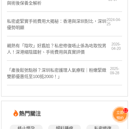
與術後保養全解析
2024-04-
私密處緊實手術費用大揭秘：香港與深圳對比，深圳
25
優勢明顯
2026-
親熱有「陰吹」好尷尬？私密修復唔止係為咗取悅男
04-20
人！深港縮陰鐳射、手術費用與真實評價
2025-
「產後鬆弛點辦？深圳私密護理人氣療程｜粉嫩緊緻
09-28
雙節優惠低至100抵2000！」
12
立即
熱門關注
預約
終止懷孕
婦科腫瘤
私密修復