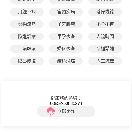
月經不調
宮頸疾病
落仔幾錢
藥物流產
子宮肌瘤
不孕不育
陰道緊縮
早孕檢查
人流時間
上環取環
婦科檢查
陰道緊縮
陰唇修復
婦科炎症
人工流產
健康諮詢熱線：
00852-59885274
立即諮詢