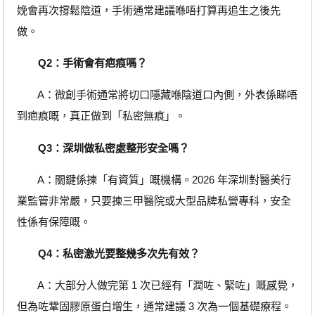
娩會再次撐鬆陰道，手術通常建議喺唔打算再追生之後先
做。
Q2：手術會有疤痕嗎？
A：微創手術通常將切口隱藏喺陰道口內側，外表係睇唔
到疤痕嘅，真正做到「私密無痕」。
Q3：深圳做私密處整形安全嗎？
A：關鍵係揀「有資質」嘅機構。2026 年深圳對醫美行
業監管非常嚴，只要揀三甲醫院或大型品牌私營專科，安全
性係有保障嘅。
Q4：私密激光要整幾多次先有效？
A：大部分人做完第 1 次已經有「潤咗、緊咗」嘅感覺，
但為咗鞏固膠原蛋白增生，通常建議 3 次為一個基礎療程。