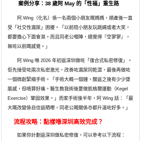
案例分享：38 歲阿 May 的「性福」重生路
阿 Wing（化名）係一名兩個小朋友嘅媽媽，順產後一直
受「社交性漏尿」困擾。「以前陪小朋友玩跳繩或者大笑，
都要擔心下面會濕。而且同老公嗰陣，總覺得『空寥寥』，
無咗以前嘅感覺。」
阿 Wing 喺 2026 年初返深圳做咗「復合式私密修復」。
佢先接受咗兩次私密激光，改善咗漏尿同乾澀，最後再做咗
一個微創緊縮手術。「手術大概一個鐘，醒返之後有少少墜
脹感，但唔算好痛。醫生教我術後要做凱格爾運動（Kegel
Exercise）鞏固效果。」而家手術後半年，阿 Wing 話：「最
大嘅改變係自信返晒嚟，同老公嘅關係亦都升溫咗好多。」
流程攻略：點樣喺深圳高效完成？
如果你計劃返深圳做私密修復，可以參考以下流程：