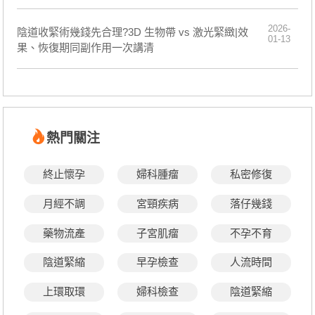
2026-
陰道收緊術幾錢先合理?3D 生物帶 vs 激光緊緻|效
01-13
果、恢復期同副作用一次講清
熱門關注
終止懷孕
婦科腫瘤
私密修復
月經不調
宮頸疾病
落仔幾錢
藥物流產
子宮肌瘤
不孕不育
陰道緊縮
早孕檢查
人流時間
上環取環
婦科檢查
陰道緊縮