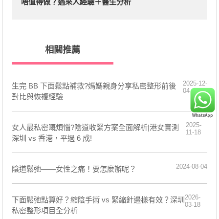
唔值得做？過來人經驗＋醫生分析
相關推薦
2025-12-
生完 BB 下面鬆點補救?媽媽親身分享私密整形前後
04
對比與恢複經驗
2025-
女人最私密嘅煩惱?陰道收緊方案全面解析|港女實測
11-18
深圳 vs 香港，平過 6 成!
2024-08-04
陰道鬆弛——女性之痛！要怎麼辦呢？
2026-
下面鬆弛點算好？縮陰手術 vs 緊縮針邊樣有效？深圳
03-18
私密整形項目全分析