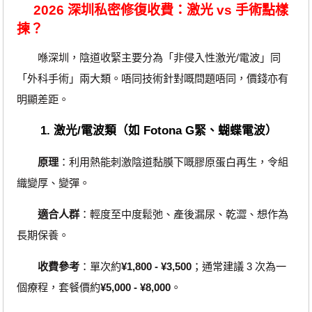
2026 深圳私密修復收費：激光 vs 手術點樣
揀？
喺深圳，陰道收緊主要分為「非侵入性激光/電波」同
「外科手術」兩大類。唔同技術針對嘅問題唔同，價錢亦有
明顯差距。
1. 激光/電波類（如 Fotona G緊、蝴蝶電波）
原理
：利用熱能刺激陰道黏膜下嘅膠原蛋白再生，令組
織變厚、變彈。
適合人群
：輕度至中度鬆弛、產後漏尿、乾澀、想作為
長期保養。
收費參考
：單次約
¥1,800 - ¥3,500
；通常建議 3 次為一
個療程，套餐價約
¥5,000 - ¥8,000
。