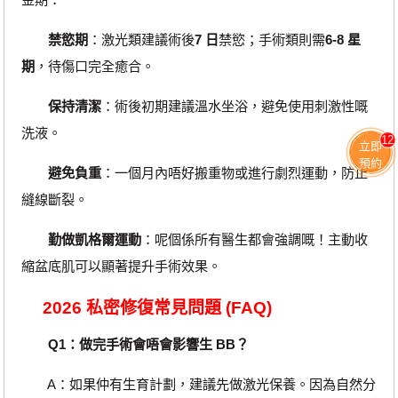
禁慾期
：激光類建議術後
7 日
禁慾；手術類則需
6-8 星
期
，待傷口完全癒合。
保持清潔
：術後初期建議溫水坐浴，避免使用刺激性嘅
洗液。
12
立即
預約
避免負重
：一個月內唔好搬重物或進行劇烈運動，防止
縫線斷裂。
勤做凱格爾運動
：呢個係所有醫生都會強調嘅！主動收
縮盆底肌可以顯著提升手術效果。
2026 私密修復常見問題 (FAQ)
Q1：做完手術會唔會影響生 BB？
A：如果仲有生育計劃，建議先做激光保養。因為自然分