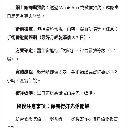
網上諮詢與預約
：透過 WhatsApp 或微信預約，確認當
日是否有專家坐診。
術前檢查
：包括婦科常規、白帶、凝血功能等。
注意：
手術需避開經期（最好月經乾淨後 3-7 日）。
方案確定
：醫生會進行「內診」，評估鬆弛等級（1-4
級）。
實施療程
：激光類即做即走；手術類建議留院觀察 1-2
小時，無需住院。
術後返港
：當日可搭高鐵或口岸巴士返港。
術後注意事項：保養得好先係關鍵
私密修復唔係「一勞永逸」，術後嘅 1-2 個月係修復黃
金期：