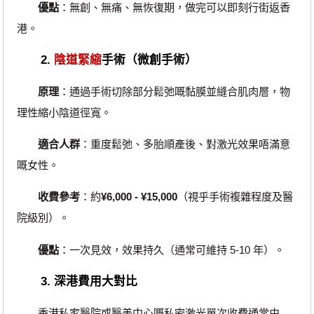
優點
：無創、無痛、無恢復期，做完可以即刻行街返香
港。
2.
陰道緊縮
手術（微創手術）
原理
：通過手術切除部分鬆弛嘅黏膜並縫合肌肉層，物
理性縮小陰道徑寬。
適合人群
：重度鬆弛、多胎順產後、對激光效果唔滿意
嘅女性。
收費參考
：約
¥6,000 - ¥15,000
（視乎手術複雜程度及醫
院級別）。
優點
：一次見效，效果持久（通常可維持 5-10 年）。
3. 深港費用大對比
香港私家醫院或醫美中心嘅私密激光單次收費通常由