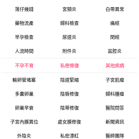
落仔幾錢
宮頸炎
白帶異常
藥物流產
婦科檢查
痛經
早孕檢查
尿道炎
閉經
人流時間
附件炎
盆腔炎
不孕不育
私密修復
其他疾病
輸卵管堵塞
陰道緊縮
子宮肌瘤
多囊卵巢
陰唇修復
婦科腫瘤
卵巢早衰
陰蒂修復
醫院問答
子宮內膜異位
處女膜修復
新聞資訊
外陰炎
私密漂紅
醫師團隊