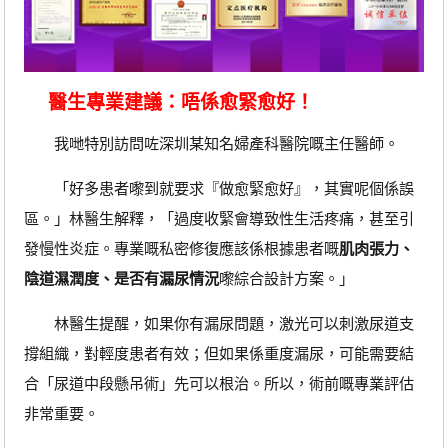
醫生專業建議：唔係愈緊愈好！
我哋特別訪問咗深圳某知名婦產科醫院嘅主任醫師。
「好多患者嚟到就要求『做愈緊愈好』，其實呢個係誤
區。」林醫生解釋，「過度收緊會導致性生活疼痛，甚至引
發慢性炎症。專業嘅私密修復應該係根據患者嘅
肌肉張力、
陰道濕潤度、是否有漏尿情況
嚟綜合設計方案。」
林醫生提醒，如果你有漏尿問題，激光可以刺激尿道支
撐組織，對輕度患者有效；但如果係重度漏尿，可能需要結
合「尿道中段懸吊術」先可以根治。所以，術前嘅專業評估
非常重要。