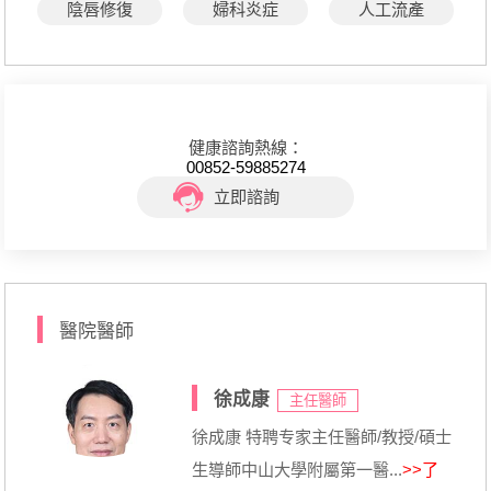
陰唇修復
婦科炎症
人工流產
健康諮詢熱線：
00852-59885274
立即諮詢
醫院醫師
徐成康
主任醫師
徐成康 特聘专家主任醫師/教授/碩士
生導師中山大學附屬第一醫...
>>了