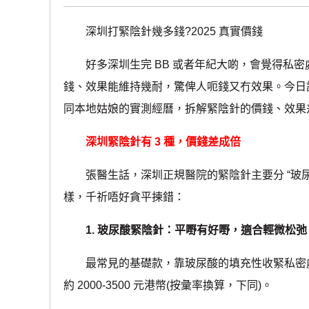
深圳打緊陰針幾多錢?2025 真實價錢
好多深圳生完 BB 或者年紀大啲，會覺得私密處
錢、效果能維持幾耐，驚俾人呃錢又冇效果。今日請
同本地姑娘的實測經曆，拆解緊陰針的價錢、效果
深圳緊陰針有 3 種，價錢差成倍
張醫生話，深圳正規醫院的緊陰針主要分 “玻尿酸
樣，千祈唔好貪平揀錯：
1. 玻尿酸緊陰針：平嘢有好嘢，適合輕微松弛
最常見的基礎款，靠玻尿酸的填充性收緊私密處
約 2000-3500 元港幣(按彙率換算，下同)。