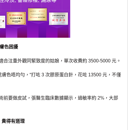
有膚色困擾
重外觀同緊致度的姑娘，單次收費約 3500-5000 元。
唔均勻，“打咗 3 次膠原蛋白針，花咗 13500 元，不僅
前要做皮試，張醫生臨床數據顯示，過敏率約 2%，大部
久，貴得有道理