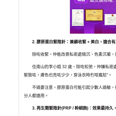
2. 膠原蛋白緊陰針：兼顧收緊 + 美白，適合
除咗收緊，仲能改善私密處暗沉、色素沉著，適合注
住南山的李小姐 32 歲，除咗松弛，仲嫌私密處膚色
緊致咗，膚色也亮咗少少，穿泳衣時冇咁尷尬”。
不過要注意，膠原蛋白可能引起少數人過敏，術
分人都適用。
3. 再生類緊陰針(PRP / 幹細胞)：效果最持