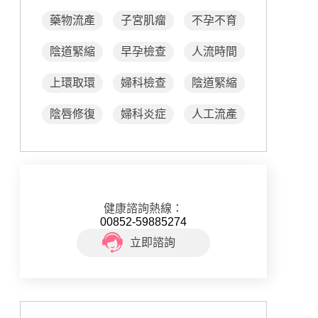
藥物流產
子宮肌瘤
不孕不育
陰道緊縮
早孕檢查
人流時間
上環取環
婦科檢查
陰道緊縮
陰唇修復
婦科炎症
人工流產
健康諮詢熱線：
00852-59885274
立即諮詢