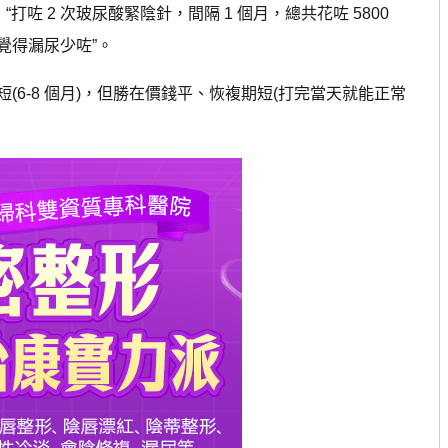
咗 2 次玻尿酸緊陰針，間隔 1 個月，總共花咗 5800
覺得漏尿少咗”。
-8 個月)，但勝在價錢平、恢複期短(打完當天就能正常