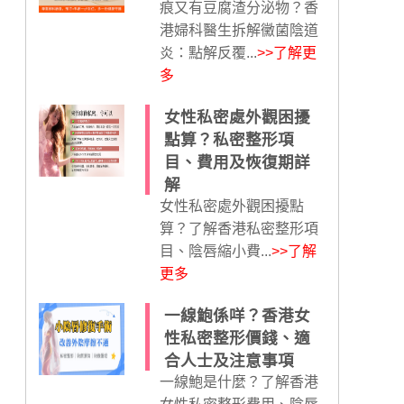
痕又有豆腐渣分泌物？香
港婦科醫生拆解黴菌陰道
炎：點解反覆...
>>了解更
多
女性私密處外觀困擾
點算？私密整形項
目、費用及恢復期詳
解
女性私密處外觀困擾點
算？了解香港私密整形項
目、陰唇縮小費...
>>了解
更多
一線鮑係咩？香港女
性私密整形價錢、適
合人士及注意事項
一線鮑是什麼？了解香港