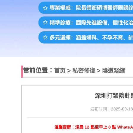
當前位置：
>
>
首页
私密修復
陰道緊縮
深圳打緊陰針幾
发布时间：2025-09-18
溫馨提醒：淩晨 12 點至早上 8 點 Wha