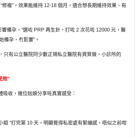
修複”，效果能維持 12-18 個月，適合想長期維持效果、有
，“選咗 PRP 再生針，打咗 2 次花咗 12000 元，醫
始備孕，冇影響”。
只有公立醫院同少數正規私立醫院有資質做，小診所的
見效”
體吸收，幾位姑娘分享咗真實感受：
姐 “打完第 10 天，明顯覺得私密處有緊繃感，唔似之前咁