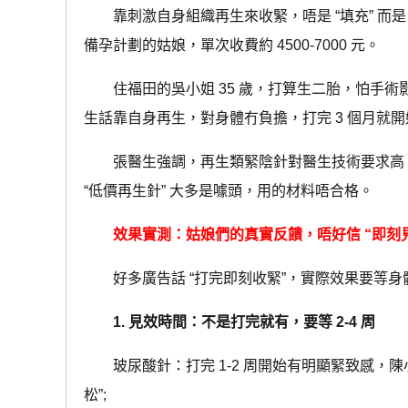
靠刺激自身組織再生來收緊，唔是 “填充” 而是 “
備孕計劃的姑娘，單次收費約 4500-7000 元。
住福田的吳小姐 35 歲，打算生二胎，怕手術影響備孕
生話靠自身再生，對身體冇負擔，打完 3 個月就開
張醫生強調，再生類緊陰針對醫生技術要求高，
“低價再生針” 大多是噱頭，用的材料唔合格。
效果實測：姑娘們的真實反饋，唔好信 “即刻
好多廣告話 “打完即刻收緊”，實際效果要等身
1. 見效時間：不是打完就有，要等 2-4 周
玻尿酸針：打完 1-2 周開始有明顯緊致感，陳小
松”;