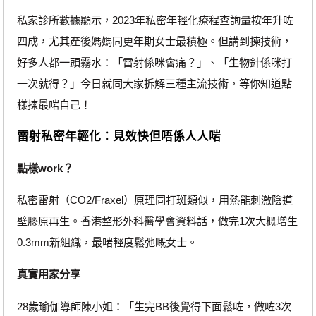
私家診所數據顯示，2023年私密年輕化療程查詢量按年升咗
四成，尤其產後媽媽同更年期女士最積極。但講到揀技術，
好多人都一頭霧水：「雷射係咪會痛？」、「生物針係咪打
一次就得？」今日就同大家拆解三種主流技術，等你知道點
樣揀最啱自己！
雷射私密年輕化：見效快但唔係人人啱
點樣work？
私密雷射（CO2/Fraxel）原理同打斑類似，用熱能刺激陰道
壁膠原再生。香港整形外科醫學會資料話，做完1次大概增生
0.3mm新組織，最啱輕度鬆弛嘅女士。
真實用家分享
28歲瑜伽導師陳小姐：「生完BB後覺得下面鬆咗，做咗3次