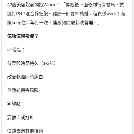
42歲美容院老闆娘Winnie：「停經後下面乾到行房會痛，試
過打PRP混合幹細胞。雖然一針要$2萬幾，但真係work！而
家keep住半年打一次，連尿頻問題都改善埋。」
值唔值得投資？
✅ 優點：
效果即時又持久（1-3年）
改善乾澀同時美白
無熱能傷害風險
❌ 缺點：
要抽血或打針
價錢貴過其他技術