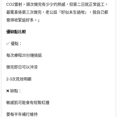
CO2雷射。頭次做完有少少灼熱感，但第二日就正常返工。
最驚喜係第三次做完，老公話『好似未生過咁』，我自己都
覺得收緊返好多。」
優缺點比較
✅ 優點：
每次療程20分鐘搞掂
做完即日可以沖涼
2-3次見效明顯
❌ 缺點：
敏感肌可能會有短暫紅腫
要每半年補打維持