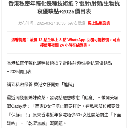
香港私密年輕化邊種技術抵？雷射/射頻/生物抗
衰優缺點+2025價目表
发布时间：2025-03-27 10:35 697次閱讀
馬上點擊咨詢
溫馨提醒：淩晨 12 點至早上 8 點 WhatsApp 回覆可能較慢，可直
接使用夜間 24 小時在線諮詢。
香港私密年輕化邊種技術抵？雷射/射頻/生物抗衰優缺點
+2025價目表
講到私密保養 香港女仔開始「進階」
最近同幾個姊妹飲茶，發現話題愈嚟愈「貼身」。做開美容
嘅Cathy話：「而家D女仔唔止面要打針，連私密部位都要做
『保鮮』！」原來香港近年多咗唔少30+女性開始關注「下面
鬆咗」、「乾澀無感」嘅問題。