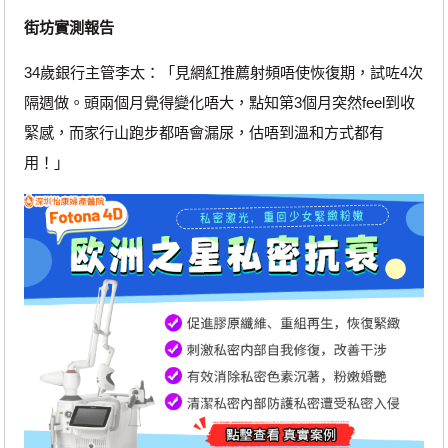
街坊實測報告
34歲銀行主管李太：「見網紅推薦射頻唔使恢復期，試咗4次
隔週做。頭兩個月覺得變化唔大，點知第3個月突然feel到收
緊感，而家行山跑步都唔會漏尿，估唔到溫和方式都有
用！」