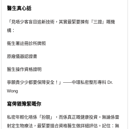
醫生真心話
「見唔少客盲目追新技術，其實最緊要揀有『三證』嘅機
構：
衞生署註冊診所牌照
原廠儀器認證書
醫生操作資格證明
寧願貴少少都要保障安全！」——中環私密整形專科 Dr.
Wong
寫俾猶豫緊嘅你
私密年輕化唔係「扮靚」，而係真正嘅健康投資。無論係雷
射定生物療法，最緊要搵合資格醫生做詳細評估。記住：無