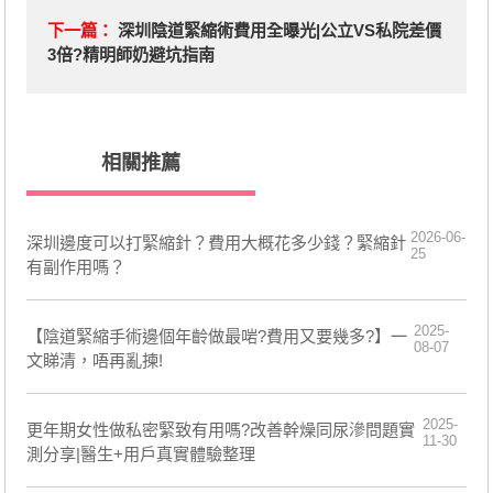
下一篇：
深圳陰道緊縮術費用全曝光|公立VS私院差價
3倍?精明師奶避坑指南
相關推薦
2026-06-
深圳邊度可以打緊縮針？費用大概花多少錢？緊縮針
25
有副作用嗎？
2025-
【陰道緊縮手術邊個年齡做最啱?費用又要幾多?】一
08-07
文睇清，唔再亂揀!
2025-
更年期女性做私密緊致有用嗎?改善幹燥同尿滲問題實
11-30
測分享|醫生+用戶真實體驗整理