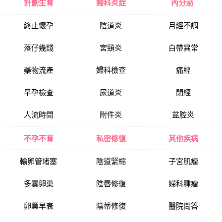
計劃生育
婦科炎症
內分泌
終止懷孕
陰道炎
月經不調
落仔幾錢
宮頸炎
白帶異常
藥物流產
婦科檢查
痛經
早孕檢查
尿道炎
閉經
人流時間
附件炎
盆腔炎
不孕不育
私密修復
其他疾病
輸卵管堵塞
陰道緊縮
子宮肌瘤
多囊卵巢
陰唇修復
婦科腫瘤
卵巢早衰
陰蒂修復
醫院問答