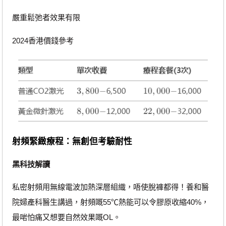
嚴重鬆弛者效果有限
2024香港價錢參考
射頻緊緻療程：無創但考驗耐性
黑科技解讀
私密射頻用無線電波加熱深層組織，唔使脫褲都得！養和醫
院婦產科醫生講過，射頻嘅55℃熱能可以令膠原收縮40%，
最啱怕痛又想要自然效果嘅OL。