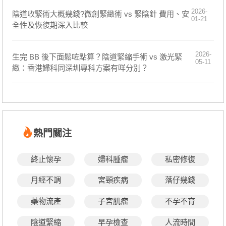
2026-
陰道收緊術大概幾錢?微創緊緻術 vs 緊陰針 費用、安
01-21
全性及恢復期深入比較
2026-
生完 BB 後下面鬆咗點算？陰道緊縮手術 vs 激光緊
05-11
緻：香港婦科同深圳專科方案有咩分別？
熱門關注
終止懷孕
婦科腫瘤
私密修復
月經不調
宮頸疾病
落仔幾錢
藥物流產
子宮肌瘤
不孕不育
陰道緊縮
早孕檢查
人流時間