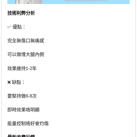
技術利弊分析
✅ 優點：
完全無傷口無痛感
可以做埋大腿內側
效果維持1-2年
❌ 缺點：
要堅持做6-8次
即時效果唔明顯
能量控制唔好會灼傷