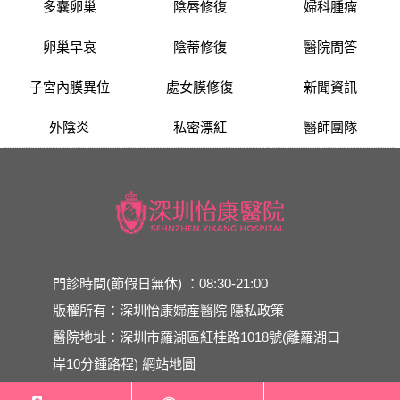
多囊卵巢
陰唇修復
婦科腫瘤
卵巢早衰
陰蒂修復
醫院問答
子宮內膜異位
處女膜修復
新聞資訊
外陰炎
私密漂紅
醫師團隊
門診時間(節假日無休) ：08:30-21:00
版權所有：深圳怡康婦産醫院
隱私政策
醫院地址：深圳市羅湖區紅桂路1018號(離羅湖口
岸10分鍾路程)
網站地圖