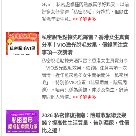
Gym，私密處嗰種悶熱感真係好難受。以前
好多女仔覺得「私密脫毛」好尷尬，但隨住
呢幾年衛生意...
>>了解更多
私密脫毛點揀先唔踩雷？香港女生真實
分享｜VIO激光脫毛效果、價錢同注意
事項一次講清
私密脫毛點揀先唔踩雷？香港女生真實分享
｜VIO激光脫毛效果、價錢同注意事項一次
講清，近年愈來愈多女生開始關注「私密脫
毛」，特別係VIO位置（比堅尼線、陰唇周
邊）。唔再只係為美觀，仲涉及衛生、舒適
度同個人習慣...
>>了解更多
2026 私密修復指南：陰道收緊術要幾
錢？提高性生活質量、告別漏尿，性價
比之選！