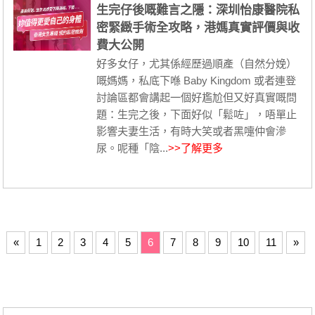
生完仔後嘅難言之隱：深圳怡康醫院私
密緊緻手術全攻略，港媽真實評價與收
費大公開
好多女仔，尤其係經歷過順產（自然分娩）
嘅媽媽，私底下喺 Baby Kingdom 或者連登
討論區都會講起一個好尷尬但又好真實嘅問
題：生完之後，下面好似「鬆咗」，唔單止
影響夫妻生活，有時大笑或者黑嚏仲會滲
尿。呢種「陰...
>>了解更多
«
1
2
3
4
5
6
7
8
9
10
11
»