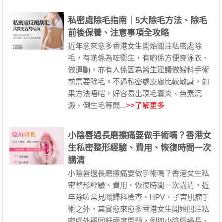
私密處除毛指南｜5大除毛方法、除毛
前後保養、注意事項全攻略
近年愈來愈多香港女生開始關注私密處除
毛，有啲係為咗衛生，有啲係方便穿泳衣、
做運動，亦有人係因為醫生建議做婦科手術
前需要除毛。不過私密處皮膚比較敏感，如
果方法唔啱，好容易出現毛囊炎、色素沉
澱、倒生毛等問...
>>了解更多
小陰唇過長磨擦痛要做手術嗎？香港女
生私密整形經驗、費用、恢復時間一次
講清
小陰唇過長磨擦痛要做手術嗎？香港女生私
密整形經驗、費用、恢復時間一次講清，近
年除咗常見嘅婦科檢查、HPV、子宮肌瘤手
術之外，其實愈來愈多香港女生開始關注私
密處外觀同舒適度問題，例如小陰唇過長、