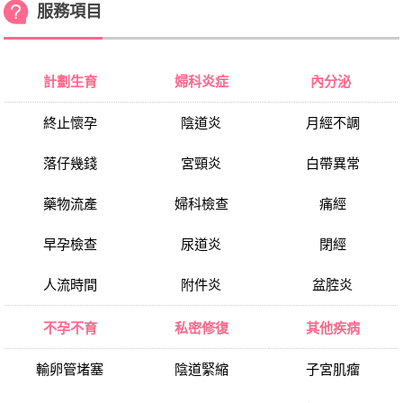
服務項目
計劃生育
婦科炎症
內分泌
終止懷孕
陰道炎
月經不調
落仔幾錢
宮頸炎
白帶異常
藥物流產
婦科檢查
痛經
早孕檢查
尿道炎
閉經
人流時間
附件炎
盆腔炎
不孕不育
私密修復
其他疾病
輸卵管堵塞
陰道緊縮
子宮肌瘤