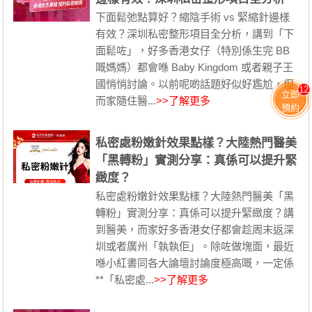
下面鬆弛點算好？縮陰手術 vs 緊縮針邊樣
有效？深圳私密整形項目全分析，講到「下
面鬆咗」，好多香港女仔（特別係生完 BB
嘅媽媽）都會喺 Baby Kingdom 或者親子王
國悄悄討論。以前呢啲話題好似好尷尬，但
12
立即
而家隨住醫...
>>了解更多
預約
私密處粉嫩針效果點樣？大陸熱門醫美
「黑轉粉」實測分享：真係可以提升緊
緻度？
私密處粉嫩針效果點樣？大陸熱門醫美「黑
轉粉」實測分享：真係可以提升緊緻度？講
到醫美，而家好多香港女仔都會趁周末返深
圳或者廣州「執執佢」。除咗做塊面，最近
喺小紅書同各大論壇討論度極高嘅，一定係
**「私密處...
>>了解更多