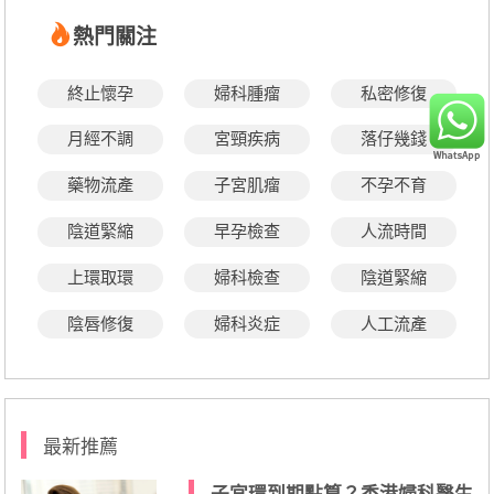
熱門關注
終止懷孕
婦科腫瘤
私密修復
月經不調
宮頸疾病
落仔幾錢
藥物流產
子宮肌瘤
不孕不育
陰道緊縮
早孕檢查
人流時間
上環取環
婦科檢查
陰道緊縮
陰唇修復
婦科炎症
人工流產
最新推薦