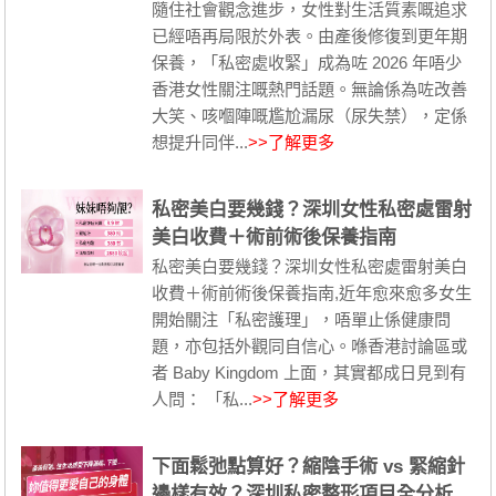
隨住社會觀念進步，女性對生活質素嘅追求
已經唔再局限於外表。由產後修復到更年期
保養，「私密處收緊」成為咗 2026 年唔少
香港女性關注嘅熱門話題。無論係為咗改善
大笑、咳嗰陣嘅尷尬漏尿（尿失禁），定係
想提升同伴...
>>了解更多
私密美白要幾錢？深圳女性私密處雷射
美白收費＋術前術後保養指南
私密美白要幾錢？深圳女性私密處雷射美白
收費＋術前術後保養指南,近年愈來愈多女生
開始關注「私密護理」，唔單止係健康問
題，亦包括外觀同自信心。喺香港討論區或
者 Baby Kingdom 上面，其實都成日見到有
人問： 「私...
>>了解更多
下面鬆弛點算好？縮陰手術 vs 緊縮針
邊樣有效？深圳私密整形項目全分析