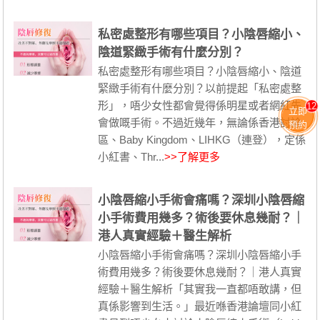
私密處整形有哪些項目？小陰唇縮小、
陰道緊緻手術有什麼分別？
私密處整形有哪些項目？小陰唇縮小、陰道
緊緻手術有什麼分別？以前提起「私密處整
形」，唔少女性都會覺得係明星或者網紅先
12
立即
會做嘅手術。不過近幾年，無論係香港討論
預約
區、Baby Kingdom、LIHKG（連登），定係
小紅書、Thr...
>>了解更多
小陰唇縮小手術會痛嗎？深圳小陰唇縮
小手術費用幾多？術後要休息幾耐？｜
港人真實經驗＋醫生解析
小陰唇縮小手術會痛嗎？深圳小陰唇縮小手
術費用幾多？術後要休息幾耐？｜港人真實
經驗＋醫生解析「其實我一直都唔敢講，但
真係影響到生活。」最近喺香港論壇同小紅