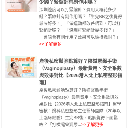
少錢？緊縮針有副作用嗎？
深圳邊度可以打緊縮針？費用大概花多少
錢？緊縮針有副作用嗎？「生完BB之後覺得
鬆咗好多。」「做運動都改善唔到，可以打
緊縮針嗎？」「深圳打緊縮針幾多錢？」
「會唔會有副作用？效果可以維持幾耐？」
>>了解更多
產後私密鬆弛點算好？陰道緊緻手術
（Vaginoplasty）最新費用、安全系數
與效果對比【2026港人北上私密整形指
南】
產後私密鬆弛點算好？陰道緊緻手術
（Vaginoplasty）最新費用、安全系數與效
果對比【2026港人北上私密整形指南】醫學
審核：婦科私密整形主任醫師團隊（20年以
上臨床經驗）生完BB後，點解覺得下面鬆
咗？「打噴嚏會漏尿...
>>了解更多