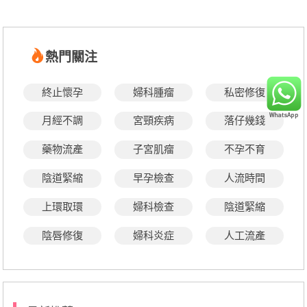
熱門關注
終止懷孕
婦科腫瘤
私密修復
月經不調
宮頸疾病
落仔幾錢
藥物流產
子宮肌瘤
不孕不育
陰道緊縮
早孕檢查
人流時間
上環取環
婦科檢查
陰道緊縮
陰唇修復
婦科炎症
人工流產