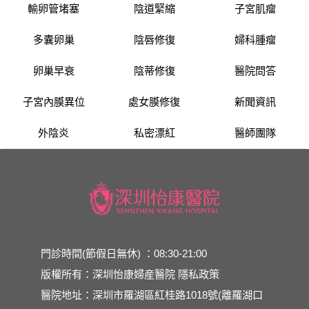
輸卵管堵塞
陰道緊縮
子宮肌瘤
多囊卵巢
陰唇修復
婦科腫瘤
卵巢早衰
陰蒂修復
醫院問答
子宮內膜異位
處女膜修復
新聞資訊
外陰炎
私密漂紅
醫師團隊
門診時間(節假日無休) ：08:30-21:00
版權所有：深圳怡康婦産醫院
隱私政策
醫院地址：深圳市羅湖區紅桂路1018號(離羅湖口