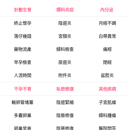
計劃生育
婦科炎症
內分泌
終止懷孕
陰道炎
月經不調
落仔幾錢
宮頸炎
白帶異常
藥物流產
婦科檢查
痛經
早孕檢查
尿道炎
閉經
人流時間
附件炎
盆腔炎
不孕不育
私密修復
其他疾病
輸卵管堵塞
陰道緊縮
子宮肌瘤
多囊卵巢
陰唇修復
婦科腫瘤
卵巢早衰
陰蒂修復
醫院問答