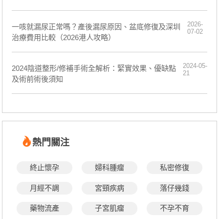
2026-
一咳就漏尿正常嗎？產後漏尿原因、盆底修復及深圳
07-02
治療費用比較（2026港人攻略）
2024-05-
2024陰道整形/修補手術全解析：緊實效果、優缺點
21
及術前術後須知
熱門關注
終止懷孕
婦科腫瘤
私密修復
月經不調
宮頸疾病
落仔幾錢
藥物流產
子宮肌瘤
不孕不育