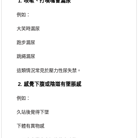
1. 咳嗽、打噴嚏會漏尿
例如：
大笑時漏尿
跑步漏尿
跳繩漏尿
這類情況常見於壓力性尿失禁。
2. 感覺下腹或陰道有墜脹感
例如：
久站後覺得下墜
下體有異物感